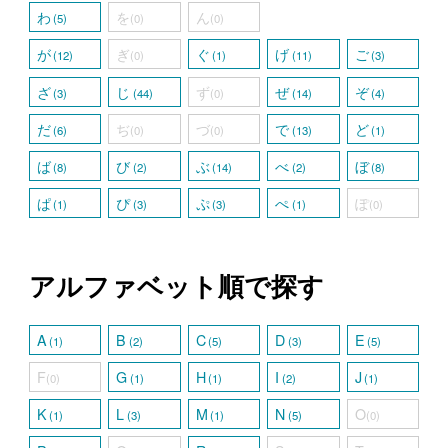
わ
を
ん
(5)
(0)
(0)
が
ぎ
ぐ
げ
ご
(12)
(0)
(1)
(11)
(3)
ざ
じ
ず
ぜ
ぞ
(3)
(44)
(0)
(14)
(4)
だ
ぢ
づ
で
ど
(6)
(0)
(0)
(13)
(1)
ば
び
ぶ
べ
ぼ
(8)
(2)
(14)
(2)
(8)
ぱ
ぴ
ぷ
ぺ
ぽ
(1)
(3)
(3)
(1)
(0)
アルファベット順で探す
A
B
C
D
E
(1)
(2)
(5)
(3)
(5)
F
G
H
I
J
(0)
(1)
(1)
(2)
(1)
K
L
M
N
O
(1)
(3)
(1)
(5)
(0)