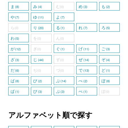
ま
み
む
め
も
(8)
(4)
(0)
(3)
(2)
や
ゆ
よ
(7)
(11)
(7)
ら
り
る
れ
ろ
(0)
(20)
(1)
(7)
(5)
わ
を
ん
(5)
(0)
(0)
が
ぎ
ぐ
げ
ご
(12)
(0)
(1)
(11)
(3)
ざ
じ
ず
ぜ
ぞ
(3)
(44)
(0)
(14)
(4)
だ
ぢ
づ
で
ど
(6)
(0)
(0)
(13)
(1)
ば
び
ぶ
べ
ぼ
(8)
(2)
(14)
(2)
(8)
ぱ
ぴ
ぷ
ぺ
ぽ
(1)
(3)
(3)
(1)
(0)
アルファベット順で探す