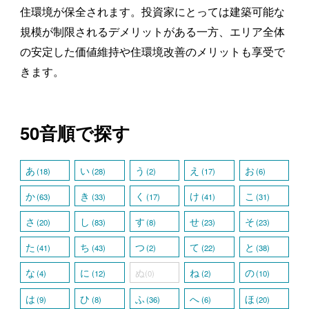
住環境が保全されます。投資家にとっては建築可能な
規模が制限されるデメリットがある一方、エリア全体
の安定した価値維持や住環境改善のメリットも享受で
きます。
50音順で探す
あ
い
う
え
お
(18)
(28)
(2)
(17)
(6)
か
き
く
け
こ
(63)
(33)
(17)
(41)
(31)
さ
し
す
せ
そ
(20)
(83)
(8)
(23)
(23)
た
ち
つ
て
と
(41)
(43)
(2)
(22)
(38)
な
に
ぬ
ね
の
(4)
(12)
(0)
(2)
(10)
は
ひ
ふ
へ
ほ
(9)
(8)
(36)
(6)
(20)