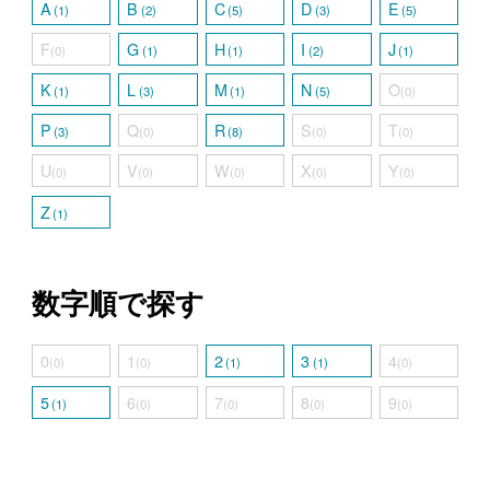
A
B
C
D
E
(1)
(2)
(5)
(3)
(5)
F
G
H
I
J
(0)
(1)
(1)
(2)
(1)
K
L
M
N
O
(1)
(3)
(1)
(5)
(0)
P
Q
R
S
T
(3)
(0)
(8)
(0)
(0)
U
V
W
X
Y
(0)
(0)
(0)
(0)
(0)
Z
(1)
数字順で探す
0
1
2
3
4
(0)
(0)
(1)
(1)
(0)
5
6
7
8
9
(1)
(0)
(0)
(0)
(0)