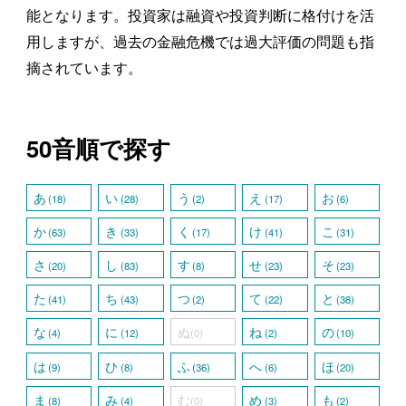
能となります。投資家は融資や投資判断に格付けを活
用しますが、過去の金融危機では過大評価の問題も指
摘されています。
50音順で探す
あ
い
う
え
お
(18)
(28)
(2)
(17)
(6)
か
き
く
け
こ
(63)
(33)
(17)
(41)
(31)
さ
し
す
せ
そ
(20)
(83)
(8)
(23)
(23)
た
ち
つ
て
と
(41)
(43)
(2)
(22)
(38)
な
に
ぬ
ね
の
(4)
(12)
(0)
(2)
(10)
は
ひ
ふ
へ
ほ
(9)
(8)
(36)
(6)
(20)
ま
み
む
め
も
(8)
(4)
(0)
(3)
(2)