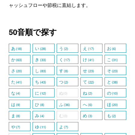
ャッシュフローや節税に直結します。
50音順で探す
あ
い
う
え
お
(18)
(28)
(2)
(17)
(6)
か
き
く
け
こ
(63)
(33)
(17)
(41)
(31)
さ
し
す
せ
そ
(20)
(83)
(8)
(23)
(23)
た
ち
つ
て
と
(41)
(43)
(2)
(22)
(38)
な
に
ぬ
ね
の
(4)
(12)
(0)
(2)
(10)
は
ひ
ふ
へ
ほ
(9)
(8)
(36)
(6)
(20)
ま
み
む
め
も
(8)
(4)
(0)
(3)
(2)
や
ゆ
よ
(7)
(11)
(7)