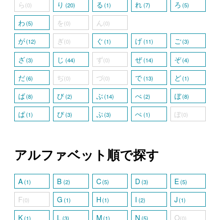
ら
り
る
れ
ろ
(0)
(20)
(1)
(7)
(5)
わ
を
ん
(5)
(0)
(0)
が
ぎ
ぐ
げ
ご
(12)
(0)
(1)
(11)
(3)
ざ
じ
ず
ぜ
ぞ
(3)
(44)
(0)
(14)
(4)
だ
ぢ
づ
で
ど
(6)
(0)
(0)
(13)
(1)
ば
び
ぶ
べ
ぼ
(8)
(2)
(14)
(2)
(8)
ぱ
ぴ
ぷ
ぺ
ぽ
(1)
(3)
(3)
(1)
(0)
アルファベット順で探す
A
B
C
D
E
(1)
(2)
(5)
(3)
(5)
F
G
H
I
J
(0)
(1)
(1)
(2)
(1)
K
L
M
N
O
(1)
(3)
(1)
(5)
(0)