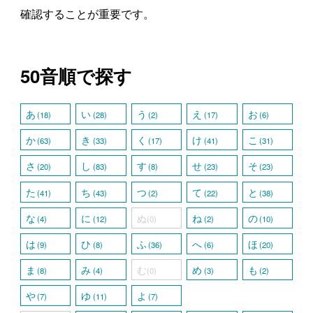
確認することが重要です。
50音順で探す
あ
い
う
え
お
(18)
(28)
(2)
(17)
(6)
か
き
く
け
こ
(63)
(33)
(17)
(41)
(31)
さ
し
す
せ
そ
(20)
(83)
(8)
(23)
(23)
た
ち
つ
て
と
(41)
(43)
(2)
(22)
(38)
な
に
ぬ
ね
の
(4)
(12)
(0)
(2)
(10)
は
ひ
ふ
へ
ほ
(9)
(8)
(36)
(6)
(20)
ま
み
む
め
も
(8)
(4)
(0)
(3)
(2)
や
ゆ
よ
(7)
(11)
(7)