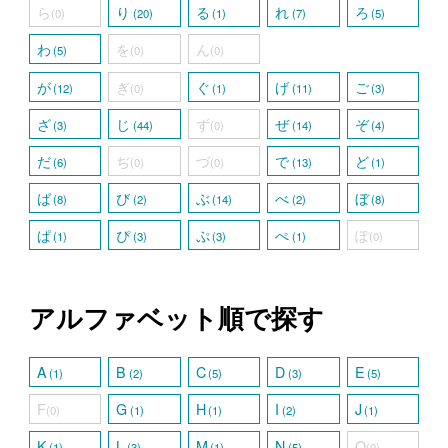
ら
り
る
れ
ろ
(0)
(20)
(1)
(7)
(5)
わ
を
ん
(5)
(0)
(0)
が
ぎ
ぐ
げ
ご
(12)
(0)
(1)
(11)
(3)
ざ
じ
ず
ぜ
ぞ
(3)
(44)
(0)
(14)
(4)
だ
ぢ
づ
で
ど
(6)
(0)
(0)
(13)
(1)
ば
び
ぶ
べ
ぼ
(8)
(2)
(14)
(2)
(8)
ぱ
ぴ
ぷ
ぺ
ぽ
(1)
(3)
(3)
(1)
(0)
アルファベット順で探す
A
B
C
D
E
(1)
(2)
(5)
(3)
(5)
F
G
H
I
J
(0)
(1)
(1)
(2)
(1)
K
L
M
N
O
(1)
(3)
(1)
(5)
(0)