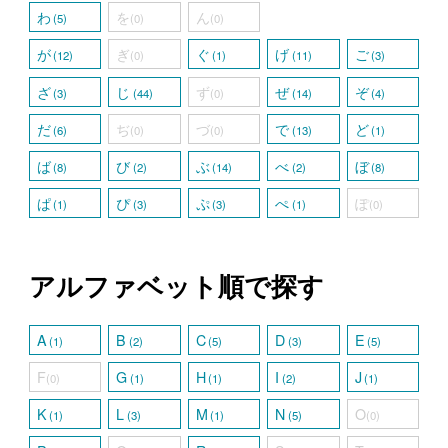
わ
を
ん
(5)
(0)
(0)
が
ぎ
ぐ
げ
ご
(12)
(0)
(1)
(11)
(3)
ざ
じ
ず
ぜ
ぞ
(3)
(44)
(0)
(14)
(4)
だ
ぢ
づ
で
ど
(6)
(0)
(0)
(13)
(1)
ば
び
ぶ
べ
ぼ
(8)
(2)
(14)
(2)
(8)
ぱ
ぴ
ぷ
ぺ
ぽ
(1)
(3)
(3)
(1)
(0)
アルファベット順で探す
A
B
C
D
E
(1)
(2)
(5)
(3)
(5)
F
G
H
I
J
(0)
(1)
(1)
(2)
(1)
K
L
M
N
O
(1)
(3)
(1)
(5)
(0)