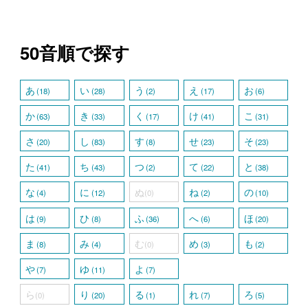
50音順で探す
あ
い
う
え
お
(18)
(28)
(2)
(17)
(6)
か
き
く
け
こ
(63)
(33)
(17)
(41)
(31)
さ
し
す
せ
そ
(20)
(83)
(8)
(23)
(23)
た
ち
つ
て
と
(41)
(43)
(2)
(22)
(38)
な
に
ぬ
ね
の
(4)
(12)
(0)
(2)
(10)
は
ひ
ふ
へ
ほ
(9)
(8)
(36)
(6)
(20)
ま
み
む
め
も
(8)
(4)
(0)
(3)
(2)
や
ゆ
よ
(7)
(11)
(7)
ら
り
る
れ
ろ
(0)
(20)
(1)
(7)
(5)