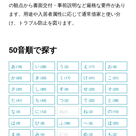
の観点から書面交付・事前説明など厳格な要件があり
ます。用途や入居者属性に応じて通常借家と使い分
け、トラブル防止を図ります。
50音順で探す
あ
い
う
え
お
(18)
(28)
(2)
(17)
(6)
か
き
く
け
こ
(63)
(33)
(17)
(41)
(31)
さ
し
す
せ
そ
(20)
(83)
(8)
(23)
(23)
た
ち
つ
て
と
(41)
(43)
(2)
(22)
(38)
な
に
ぬ
ね
の
(4)
(12)
(0)
(2)
(10)
は
ひ
ふ
へ
ほ
(9)
(8)
(36)
(6)
(20)
ま
み
む
め
も
(8)
(4)
(0)
(3)
(2)