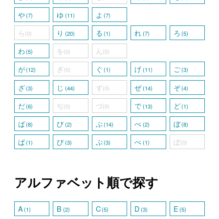
や
ゆ
よ
(7)
(11)
(7)
ら
り
る
れ
ろ
(0)
(20)
(1)
(7)
(5)
わ
を
ん
(5)
(0)
(0)
が
ぎ
ぐ
げ
ご
(12)
(0)
(1)
(11)
(3)
ざ
じ
ず
ぜ
ぞ
(3)
(44)
(0)
(14)
(4)
だ
ぢ
づ
で
ど
(6)
(0)
(0)
(13)
(1)
ば
び
ぶ
べ
ぼ
(8)
(2)
(14)
(2)
(8)
ぱ
ぴ
ぷ
ぺ
ぽ
(1)
(3)
(3)
(1)
(0)
アルファベット順で探す
A
B
C
D
E
(1)
(2)
(5)
(3)
(5)