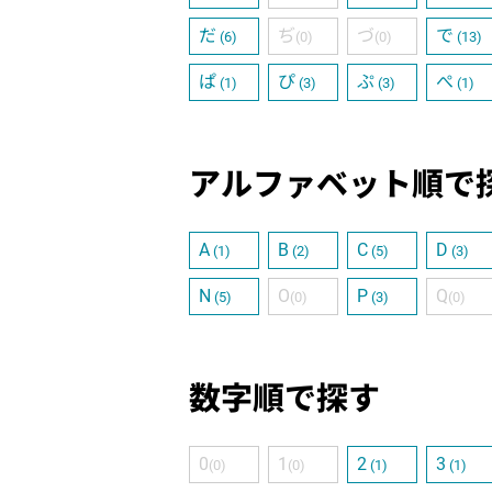
だ
ぢ
づ
で
(6)
(0)
(0)
(13)
ぱ
ぴ
ぷ
ぺ
(1)
(3)
(3)
(1)
アルファベット順で
A
B
C
D
(1)
(2)
(5)
(3)
N
O
P
Q
(5)
(0)
(3)
(0)
数字順で探す
0
1
2
3
(0)
(0)
(1)
(1)