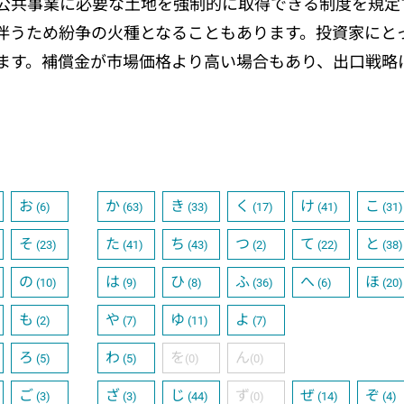
公共事業に必要な土地を強制的に取得できる制度を規定
伴うため紛争の火種となることもあります。投資家にと
ます。補償金が市場価格より高い場合もあり、出口戦略
お
か
き
く
け
こ
(6)
(63)
(33)
(17)
(41)
(31)
そ
た
ち
つ
て
と
(23)
(41)
(43)
(2)
(22)
(38)
の
は
ひ
ふ
へ
ほ
(10)
(9)
(8)
(36)
(6)
(20)
も
や
ゆ
よ
(2)
(7)
(11)
(7)
ろ
わ
を
ん
(5)
(5)
(0)
(0)
ご
ざ
じ
ず
ぜ
ぞ
(3)
(3)
(44)
(0)
(14)
(4)