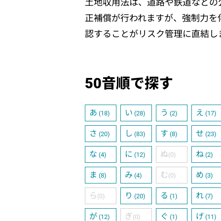
土地収用法は、道路や鉄道などの
正補償が行われますが、強制力を
認することがリスク管理に直結し
50音順で探す
あ
い
う
え
(18)
(28)
(2)
(17)
さ
し
す
せ
(20)
(83)
(8)
(23)
な
に
ぬ
ね
(4)
(12)
(0)
(2)
ま
み
む
め
(8)
(4)
(0)
(3)
ら
り
る
れ
(0)
(20)
(1)
(7)
が
ぎ
ぐ
げ
(12)
(0)
(1)
(11)