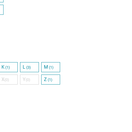
K
L
M
(1)
(3)
(1)
X
Y
Z
(0)
(0)
(1)