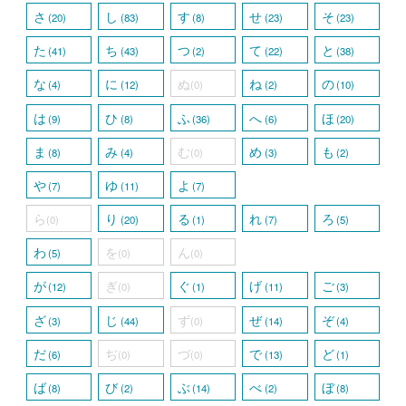
さ
し
す
せ
そ
(20)
(83)
(8)
(23)
(23)
た
ち
つ
て
と
(41)
(43)
(2)
(22)
(38)
な
に
ぬ
ね
の
(4)
(12)
(0)
(2)
(10)
は
ひ
ふ
へ
ほ
(9)
(8)
(36)
(6)
(20)
ま
み
む
め
も
(8)
(4)
(0)
(3)
(2)
や
ゆ
よ
(7)
(11)
(7)
ら
り
る
れ
ろ
(0)
(20)
(1)
(7)
(5)
わ
を
ん
(5)
(0)
(0)
が
ぎ
ぐ
げ
ご
(12)
(0)
(1)
(11)
(3)
ざ
じ
ず
ぜ
ぞ
(3)
(44)
(0)
(14)
(4)
だ
ぢ
づ
で
ど
(6)
(0)
(0)
(13)
(1)
ば
び
ぶ
べ
ぼ
(8)
(2)
(14)
(2)
(8)