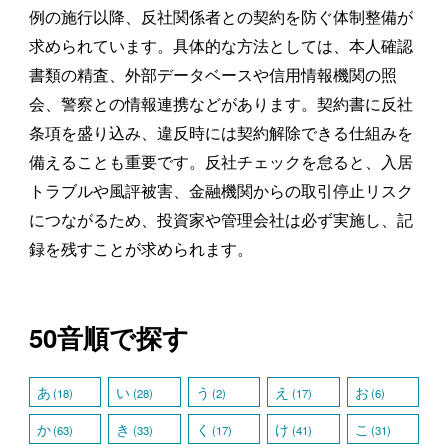
例の施行以降、反社関係者との契約を防ぐ体制整備が
求められています。具体的な方法としては、本人確認
書類の精査、外部データベースや信用情報機関の照
会、警察との情報連携などがあります。契約書に反社
条項を盛り込み、違反時には契約解除できる仕組みを
備えることも重要です。反社チェックを怠ると、入居
トラブルや風評被害、金融機関からの取引停止リスク
につながるため、投資家や管理会社は必ず実施し、記
録を残すことが求められます。
50音順で探す
あ
い
う
え
お
(18)
(28)
(2)
(17)
(6)
か
き
く
け
こ
(63)
(33)
(17)
(41)
(31)