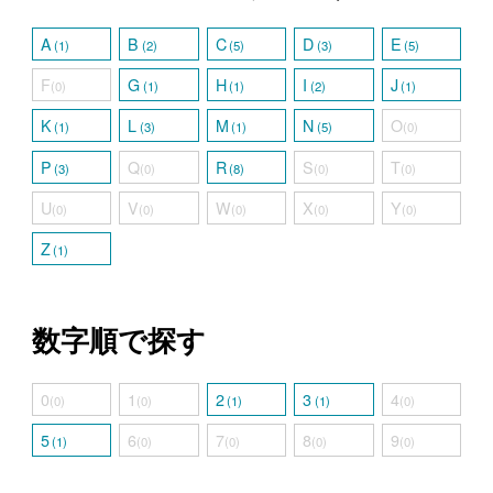
A
B
C
D
E
(1)
(2)
(5)
(3)
(5)
F
G
H
I
J
(0)
(1)
(1)
(2)
(1)
K
L
M
N
O
(1)
(3)
(1)
(5)
(0)
P
Q
R
S
T
(3)
(0)
(8)
(0)
(0)
U
V
W
X
Y
(0)
(0)
(0)
(0)
(0)
Z
(1)
数字順で探す
0
1
2
3
4
(0)
(0)
(1)
(1)
(0)
5
6
7
8
9
(1)
(0)
(0)
(0)
(0)