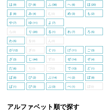
は
ひ
ふ
へ
ほ
(9)
(8)
(36)
(6)
(20)
ま
み
む
め
も
(8)
(4)
(0)
(3)
(2)
や
ゆ
よ
(7)
(11)
(7)
ら
り
る
れ
ろ
(0)
(20)
(1)
(7)
(5)
わ
を
ん
(5)
(0)
(0)
が
ぎ
ぐ
げ
ご
(12)
(0)
(1)
(11)
(3)
ざ
じ
ず
ぜ
ぞ
(3)
(44)
(0)
(14)
(4)
だ
ぢ
づ
で
ど
(6)
(0)
(0)
(13)
(1)
ば
び
ぶ
べ
ぼ
(8)
(2)
(14)
(2)
(8)
ぱ
ぴ
ぷ
ぺ
ぽ
(1)
(3)
(3)
(1)
(0)
アルファベット順で探す