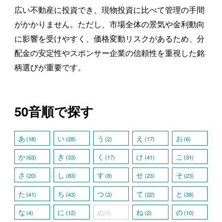
広い不動産に投資でき、現物投資に比べて管理の手間
がかかりません。ただし、市場全体の景気や金利動向
に影響を受けやすく、価格変動リスクがあるため、分
配金の安定性やスポンサー企業の信頼性を重視した銘
柄選びが重要です。
50音順で探す
あ
い
う
え
お
(18)
(28)
(2)
(17)
(6)
か
き
く
け
こ
(63)
(33)
(17)
(41)
(31)
さ
し
す
せ
そ
(20)
(83)
(8)
(23)
(23)
た
ち
つ
て
と
(41)
(43)
(2)
(22)
(38)
な
に
ぬ
ね
の
(4)
(12)
(0)
(2)
(10)