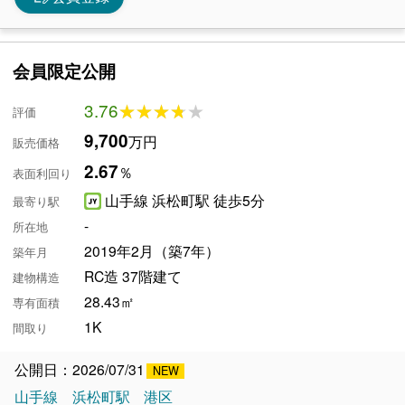
会員限定公開
3.76
★★★★★
★★★★★
評価
9,700
万円
販売価格
2.67
％
表面利回り
山手線 浜松町駅 徒歩5分
最寄り駅
-
所在地
2019年2月（築7年）
築年月
RC造 37階建て
建物構造
28.43㎡
専有面積
1K
間取り
公開日：2026/07/31
山手線
浜松町駅
港区