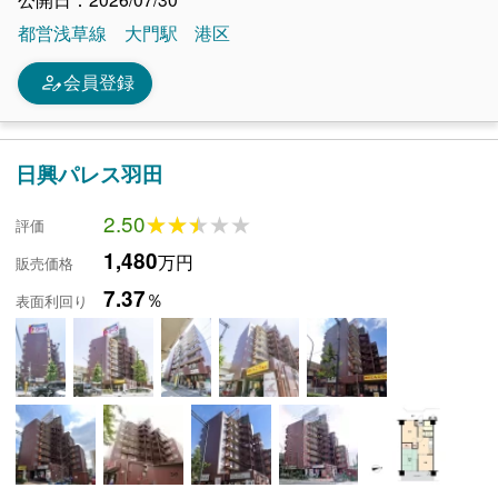
都営浅草線
大門駅
港区
person_edit
会員登録
日興パレス羽田
2.50
★★★★★
★★★★★
評価
1,480
万円
販売価格
7.37
％
表面利回り