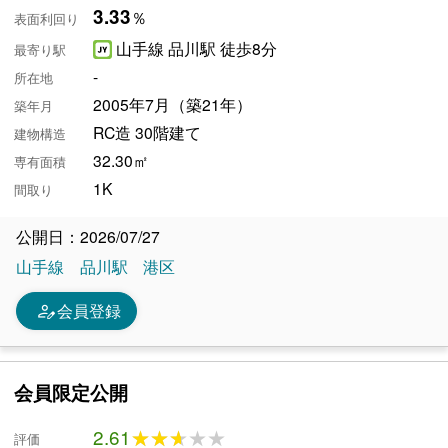
3.33
％
表面利回り
山手線 品川駅 徒歩8分
最寄り駅
-
所在地
2005年7月（築21年）
築年月
RC造 30階建て
建物構造
32.30㎡
専有面積
1K
間取り
公開日：2026/07/27
山手線
品川駅
港区
person_edit
会員登録
会員限定公開
2.61
★★★★★
★★★★★
評価