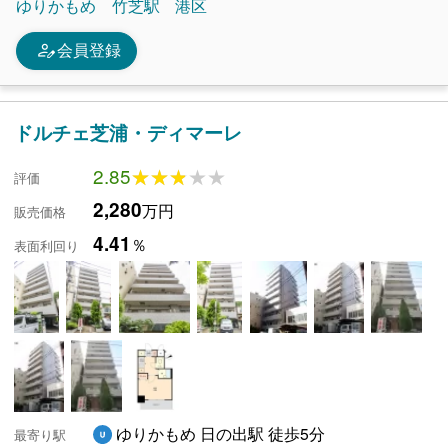
ゆりかもめ
竹芝駅
港区
person_edit
会員登録
ドルチェ芝浦・ディマーレ
2.85
★★★★★
★★★★★
評価
2,280
万円
販売価格
4.41
％
表面利回り
ゆりかもめ 日の出駅 徒歩5分
最寄り駅