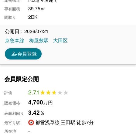
建物構造
39.75㎡
専有面積
2DK
間取り
公開日：2026/07/21
京急本線
梅屋敷駅
大田区
person_edit
会員登録
会員限定公開
2.71
★★★★★
★★★★★
評価
4,700
万円
販売価格
3.42
％
表面利回り
都営浅草線 三田駅 徒歩7分
最寄り駅
-
所在地