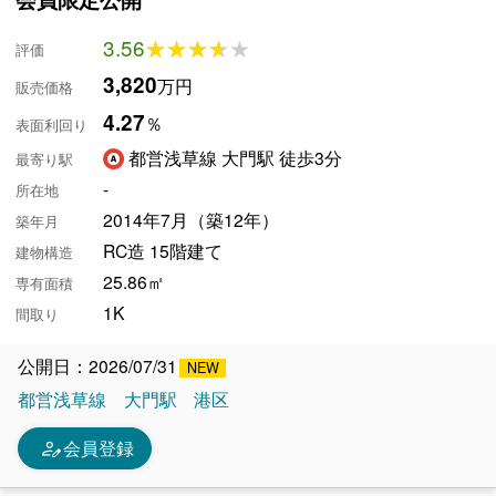
3.56
★★★★★
★★★★★
評価
3,820
万円
販売価格
4.27
％
表面利回り
都営浅草線 大門駅 徒歩3分
最寄り駅
-
所在地
2014年7月（築12年）
築年月
RC造 15階建て
建物構造
25.86㎡
専有面積
1K
間取り
公開日：2026/07/31
都営浅草線
大門駅
港区
person_edit
会員登録