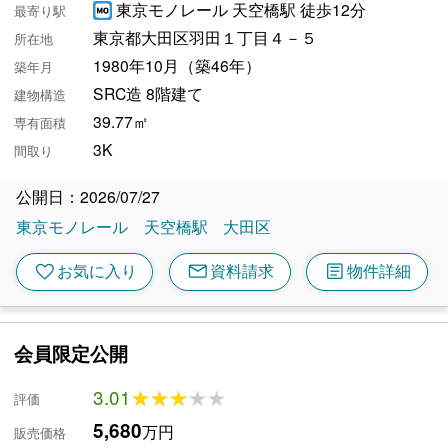
東京モノレール 天空橋駅 徒歩12分
最寄り駅
東京都大田区羽田１丁目４－５
所在地
1980年10月（築46年）
築年月
SRC造 8階建て
建物構造
39.77㎡
専有面積
3K
間取り
公開日：2026/07/27
東京モノレール
天空橋駅
大田区
mail
article
favorite
お気に入り
資料請求
物件詳細
会員限定公開
3.01
★★★★★
★★★★★
評価
5,680
万円
販売価格