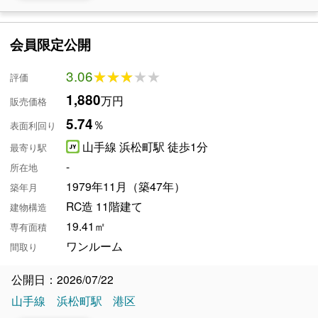
会員限定公開
3.06
★★★★★
★★★★★
評価
1,880
万円
販売価格
5.74
％
表面利回り
山手線 浜松町駅 徒歩1分
最寄り駅
-
所在地
1979年11月（築47年）
築年月
RC造 11階建て
建物構造
19.41㎡
専有面積
ワンルーム
間取り
公開日：2026/07/22
山手線
浜松町駅
港区