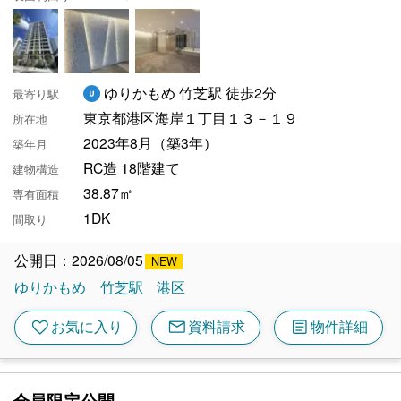
ゆりかもめ 竹芝駅 徒歩2分
最寄り駅
東京都港区海岸１丁目１３－１９
所在地
2023年8月（築3年）
築年月
RC造 18階建て
建物構造
38.87㎡
専有面積
1DK
間取り
公開日：2026/08/05
ゆりかもめ
竹芝駅
港区
mail
article
favorite
お気に入り
資料請求
物件詳細
会員限定公開