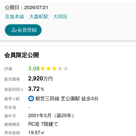
公開日：2026/07/21
京急本線
大森町駅
大田区
person_edit
会員登録
会員限定公開
3.08
★★★★★
★★★★★
評価
2,920
万円
販売価格
3.72
％
表面利回り
都営三田線 芝公園駅 徒歩3分
最寄り駅
-
所在地
2001年3月（築25年）
築年月
RC造 7階建て
建物構造
19.57㎡
専有面積