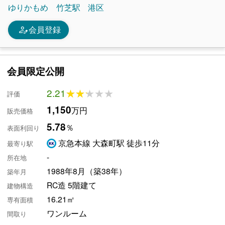
ゆりかもめ
竹芝駅
港区
person_edit
会員登録
会員限定公開
2.21
★★★★★
★★★★★
評価
1,150
万円
販売価格
5.78
％
表面利回り
京急本線 大森町駅 徒歩11分
最寄り駅
-
所在地
1988年8月（築38年）
築年月
RC造 5階建て
建物構造
16.21㎡
専有面積
ワンルーム
間取り