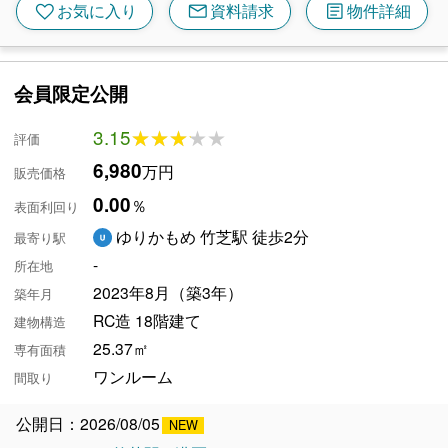
mail
article
favorite
お気に入り
資料請求
物件詳細
会員限定公開
3.15
★★★★★
★★★★★
評価
6,980
万円
販売価格
0.00
％
表面利回り
ゆりかもめ 竹芝駅 徒歩2分
最寄り駅
-
所在地
2023年8月（築3年）
築年月
RC造 18階建て
建物構造
25.37㎡
専有面積
ワンルーム
間取り
公開日：2026/08/05