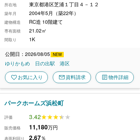
東京都港区芝浦１丁目４－１２
所在地
2004年5月（築22年）
築年月
RC造 10階建て
建物構造
21.02㎡
専有面積
1K
間取り
公開日：2026/08/05
ゆりかもめ
日の出駅
港区
mail
article
favorite
お気に入り
資料請求
物件詳細
パークホームズ浜松町
3.42
★★★★★
★★★★★
評価
11,180
万円
販売価格
2.67
％
表面利回り