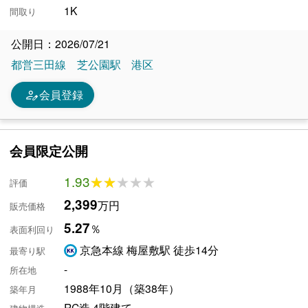
1K
間取り
公開日：2026/07/21
都営三田線
芝公園駅
港区
person_edit
会員登録
会員限定公開
1.93
★★★★★
★★★★★
評価
2,399
万円
販売価格
5.27
％
表面利回り
京急本線 梅屋敷駅 徒歩14分
最寄り駅
-
所在地
1988年10月（築38年）
築年月
RC造 4階建て