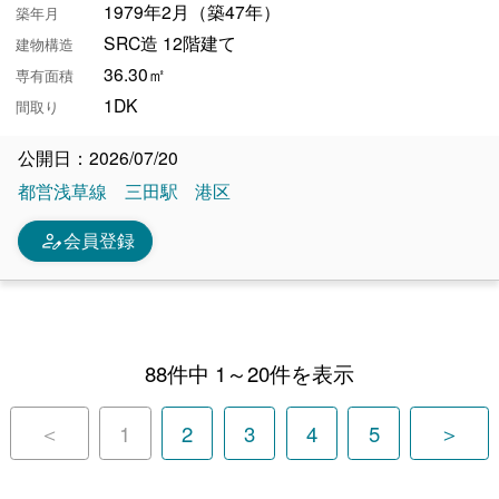
1979年2月（築47年）
築年月
SRC造 12階建て
建物構造
36.30㎡
専有面積
1DK
間取り
公開日：2026/07/20
都営浅草線
三田駅
港区
person_edit
会員登録
88件中 1～20件を表示
＜
1
2
3
4
5
＞