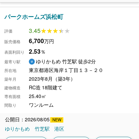
パークホームズ浜松町
3.45
★★★★★
★★★★★
評価
6,700
万円
販売価格
2.53
％
表面利回り
ゆりかもめ 竹芝駅 徒歩2分
最寄り駅
東京都港区海岸１丁目１３－２０
所在地
2023年8月（築3年）
築年月
RC造 18階建て
建物構造
25.40㎡
専有面積
ワンルーム
間取り
公開日：2026/08/05
ゆりかもめ
竹芝駅
港区