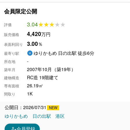
会員限定公開
3.04
★★★★★
★★★★★
評価
4,420
万円
販売価格
3.00
％
表面利回り
ゆりかもめ 日の出駅 徒歩6分
最寄り駅
-
所在地
2007年10月（築19年）
築年月
RC造 19階建て
建物構造
26.19㎡
専有面積
1K
間取り
公開日：2026/07/31
ゆりかもめ
日の出駅
港区
person_edit
会員登録