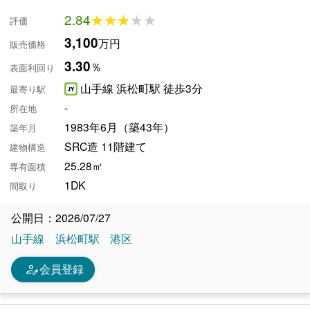
2.84
★★★★★
★★★★★
評価
3,100
万円
販売価格
3.30
％
表面利回り
山手線 浜松町駅 徒歩3分
最寄り駅
-
所在地
1983年6月（築43年）
築年月
SRC造 11階建て
建物構造
25.28㎡
専有面積
1DK
間取り
公開日：2026/07/27
山手線
浜松町駅
港区
person_edit
会員登録