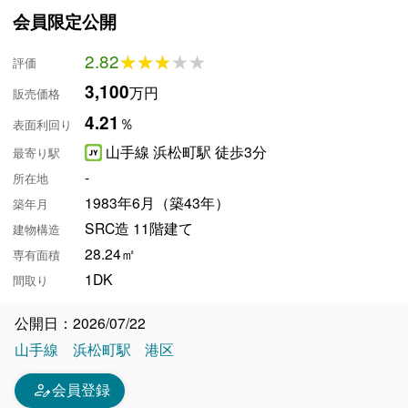
会員限定公開
2.82
★★★★★
★★★★★
評価
3,100
万円
販売価格
4.21
％
表面利回り
山手線 浜松町駅 徒歩3分
最寄り駅
-
所在地
1983年6月（築43年）
築年月
SRC造 11階建て
建物構造
28.24㎡
専有面積
1DK
間取り
公開日：2026/07/22
山手線
浜松町駅
港区
person_edit
会員登録