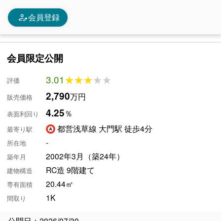
person_edit
会員登録
会員限定公開
3.01
★★★★★
★★★★★
評価
2,790
万円
販売価格
4.25
％
表面利回り
都営浅草線 大門駅 徒歩4分
最寄り駅
-
所在地
2002年3月（築24年）
築年月
RC造 9階建て
建物構造
20.44㎡
専有面積
1K
間取り
公開日：2026/07/30