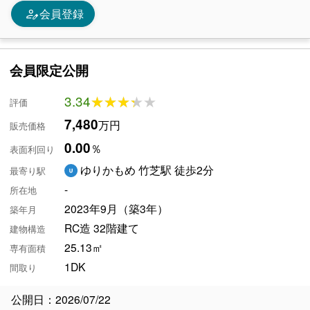
person_edit
会員登録
会員限定公開
3.34
★★★★★
★★★★★
評価
7,480
万円
販売価格
0.00
％
表面利回り
ゆりかもめ 竹芝駅 徒歩2分
最寄り駅
-
所在地
2023年9月（築3年）
築年月
RC造 32階建て
建物構造
25.13㎡
専有面積
1DK
間取り
公開日：2026/07/22