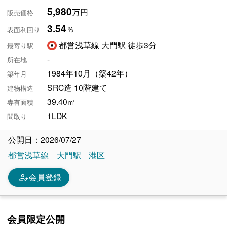
5,980
万円
販売価格
3.54
％
表面利回り
都営浅草線 大門駅 徒歩3分
最寄り駅
-
所在地
1984年10月（築42年）
築年月
SRC造 10階建て
建物構造
39.40㎡
専有面積
1LDK
間取り
公開日：2026/07/27
都営浅草線
大門駅
港区
person_edit
会員登録
会員限定公開