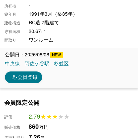
-
所在地
1991年3月（築35年）
築年月
RC造 7階建て
建物構造
20.67㎡
専有面積
ワンルーム
間取り
公開日：2026/08/08
中央線
阿佐ケ谷駅
杉並区
person_edit
会員登録
会員限定公開
2.79
★★★★★
★★★★★
評価
860
万円
販売価格
7.26
％
表面利回り