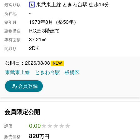
東武東上線 ときわ台駅 徒歩14分
最寄り駅
-
所在地
1973年8月（築53年）
築年月
RC造 3階建て
建物構造
37.21㎡
専有面積
2DK
間取り
公開日：2026/08/08
東武東上線
ときわ台駅
板橋区
person_edit
会員登録
会員限定公開
0.00
★★★★★
★★★★★
評価
820
万円
販売価格