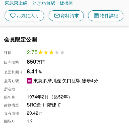
東武東上線
ときわ台駅
板橋区
mail
article
favorite
お気に入り
資料請求
物件詳細
会員限定公開
2.75
★★★★★
★★★★★
評価
850
万円
販売価格
8.41
％
表面利回り
東急多摩川線 矢口渡駅 徒歩4分
最寄り駅
-
所在地
1974年2月（築52年）
築年月
SRC造 11階建て
建物構造
20.42㎡
専有面積
1K
間取り