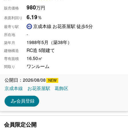
980
万円
販売価格
6.19
％
表面利回り
京成本線 お花茶屋駅 徒歩5分
最寄り駅
-
所在地
1988年5月（築38年）
築年月
RC造 5階建て
建物構造
16.50㎡
専有面積
ワンルーム
間取り
公開日：2026/08/08
京成本線
お花茶屋駅
葛飾区
person_edit
会員登録
会員限定公開