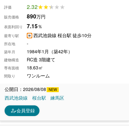
2.32
★★★★★
★★★★★
評価
890
万円
販売価格
7.15
％
表面利回り
西武池袋線 桜台駅 徒歩10分
最寄り駅
-
所在地
1984年1月（築42年）
築年月
RC造 3階建て
建物構造
18.63㎡
専有面積
ワンルーム
間取り
公開日：2026/08/08
西武池袋線
桜台駅
練馬区
person_edit
会員登録