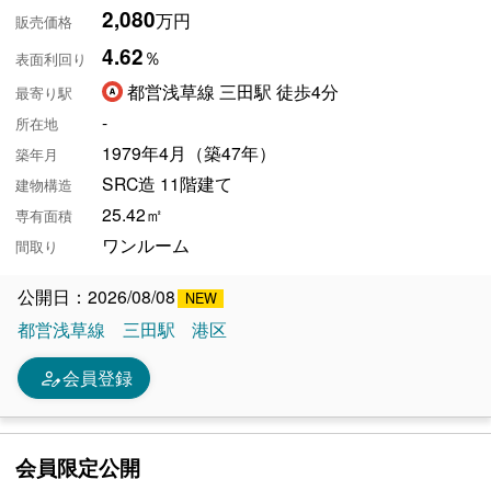
2,080
万円
販売価格
4.62
％
表面利回り
都営浅草線 三田駅 徒歩4分
最寄り駅
-
所在地
1979年4月（築47年）
築年月
SRC造 11階建て
建物構造
25.42㎡
専有面積
ワンルーム
間取り
公開日：2026/08/08
都営浅草線
三田駅
港区
person_edit
会員登録
会員限定公開