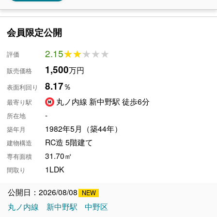
会員限定公開
2.15
★★★★★
★★★★★
評価
1,500
万円
販売価格
8.17
％
表面利回り
丸ノ内線 新中野駅 徒歩6分
最寄り駅
-
所在地
1982年5月（築44年）
築年月
RC造 5階建て
建物構造
31.70㎡
専有面積
1LDK
間取り
公開日：2026/08/08
丸ノ内線
新中野駅
中野区