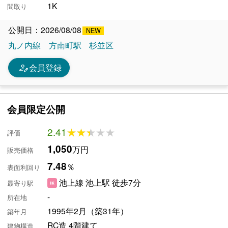
1K
間取り
公開日：2026/08/08
丸ノ内線
方南町駅
杉並区
person_edit
会員登録
会員限定公開
2.41
★★★★★
★★★★★
評価
1,050
万円
販売価格
7.48
％
表面利回り
池上線 池上駅 徒歩7分
最寄り駅
-
所在地
1995年2月（築31年）
築年月
RC造 4階建て
建物構造