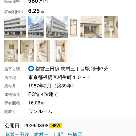
980
万円
販売価格
6.25
％
表面利回り
都営三田線 志村三丁目駅 徒歩7分
最寄り駅
東京都板橋区相生町１０－１
所在地
1987年2月（築39年）
築年月
RC造 4階建て
建物構造
16.06㎡
専有面積
ワンルーム
間取り
公開日：2026/08/08
都営三田線
志村三丁目駅
板橋区