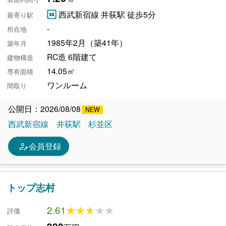
西武新宿線 井荻駅 徒歩5分
最寄り駅
-
所在地
1985年2月（築41年）
築年月
RC造 6階建て
建物構造
14.05㎡
専有面積
ワンルーム
間取り
公開日：2026/08/08
西武新宿線
井荻駅
杉並区
person_edit
会員登録
トップ志村
2.61
★★★★★
★★★★★
評価