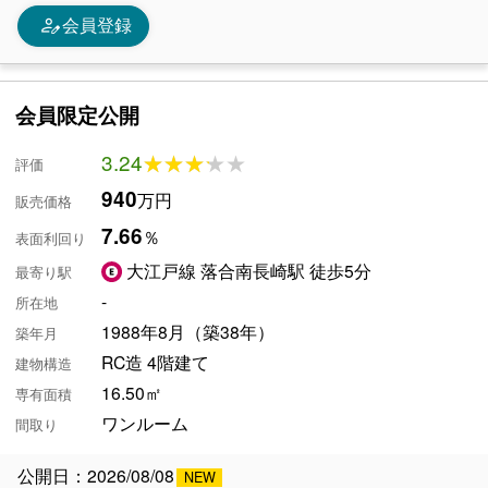
person_edit
会員登録
会員限定公開
3.24
★★★★★
★★★★★
評価
940
万円
販売価格
7.66
％
表面利回り
大江戸線 落合南長崎駅 徒歩5分
最寄り駅
-
所在地
1988年8月（築38年）
築年月
RC造 4階建て
建物構造
16.50㎡
専有面積
ワンルーム
間取り
公開日：2026/08/08