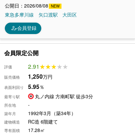
公開日：2026/08/08
東急多摩川線
矢口渡駅
大田区
person_edit
会員登録
会員限定公開
2.91
★★★★★
★★★★★
評価
1,250
万円
販売価格
5.95
％
表面利回り
丸ノ内線 方南町駅 徒歩3分
最寄り駅
-
所在地
1992年3月（築34年）
築年月
RC造 6階建て
建物構造
17.28㎡
専有面積