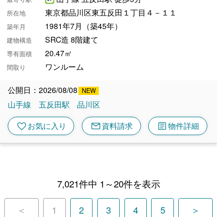
東京都品川区東五反田１丁目４－１１
所在地
1981年7月（築45年）
築年月
SRC造 8階建て
建物構造
20.47㎡
専有面積
ワンルーム
間取り
公開日：2026/08/08
山手線
五反田駅
品川区
mail
article
favorite
お気に入り
資料請求
物件詳細
7,021件中 1～20件を表示
＜
1
2
3
4
5
＞