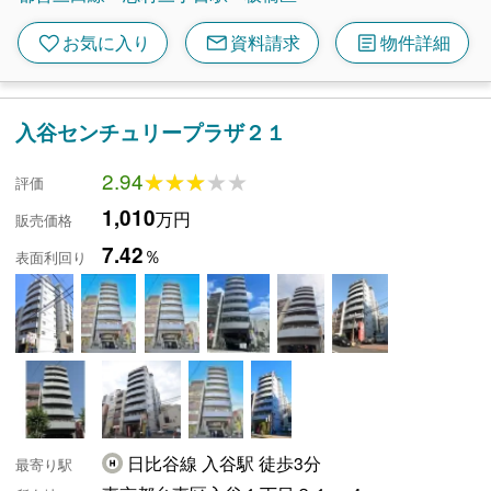
mail
article
favorite
お気に入り
資料請求
物件詳細
入谷センチュリープラザ２１
2.94
★★★★★
★★★★★
評価
1,010
万円
販売価格
7.42
％
表面利回り
日比谷線 入谷駅 徒歩3分
最寄り駅