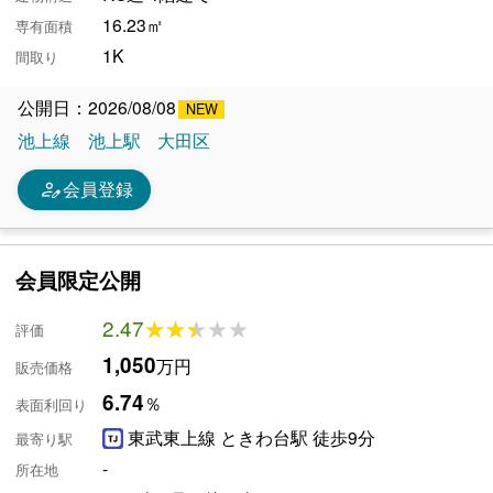
16.23㎡
専有面積
1K
間取り
公開日：2026/08/08
池上線
池上駅
大田区
person_edit
会員登録
会員限定公開
2.47
★★★★★
★★★★★
評価
1,050
万円
販売価格
6.74
％
表面利回り
東武東上線 ときわ台駅 徒歩9分
最寄り駅
-
所在地