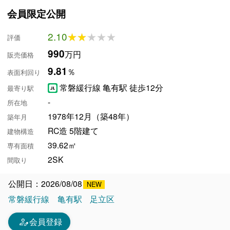
会員限定公開
2.10
★★★★★
★★★★★
評価
990
万円
販売価格
9.81
％
表面利回り
常磐緩行線 亀有駅 徒歩12分
最寄り駅
-
所在地
1978年12月（築48年）
築年月
RC造 5階建て
建物構造
39.62㎡
専有面積
2SK
間取り
公開日：2026/08/08
常磐緩行線
亀有駅
足立区
person_edit
会員登録