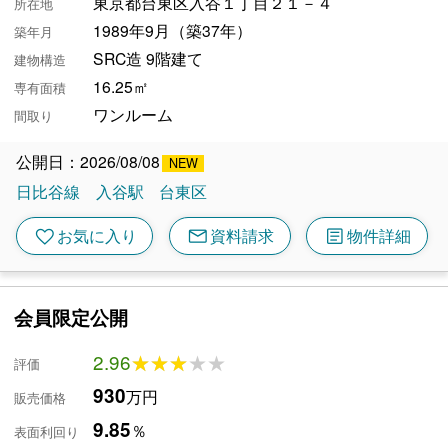
東京都台東区入谷１丁目２１－４
所在地
1989年9月（築37年）
築年月
SRC造 9階建て
建物構造
16.25㎡
専有面積
ワンルーム
間取り
公開日：2026/08/08
日比谷線
入谷駅
台東区
mail
article
favorite
お気に入り
資料請求
物件詳細
会員限定公開
2.96
★★★★★
★★★★★
評価
930
万円
販売価格
9.85
％
表面利回り