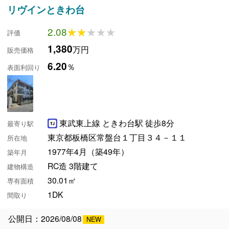
リヴインときわ台
2.08
★★★★★
★★★★★
評価
1,380
万円
販売価格
6.20
％
表面利回り
東武東上線 ときわ台駅 徒歩8分
最寄り駅
東京都板橋区常盤台１丁目３４－１１
所在地
1977年4月（築49年）
築年月
RC造 3階建て
建物構造
30.01㎡
専有面積
1DK
間取り
公開日：2026/08/08