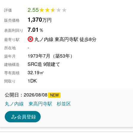
2.55
★★★★★
★★★★★
評価
1,370
万円
販売価格
7.01
％
表面利回り
丸ノ内線 東高円寺駅 徒歩8分
最寄り駅
-
所在地
1973年7月（築53年）
築年月
SRC造 9階建て
建物構造
32.19㎡
専有面積
1DK
間取り
公開日：2026/08/08
丸ノ内線
東高円寺駅
杉並区
person_edit
会員登録