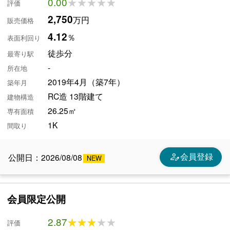
0.00
★★★★★
★★★★★
評価
2,750
万円
販売価格
4.12
％
表面利回り
徒歩分
最寄り駅
-
所在地
2019年4月（築7年）
築年月
RC造 13階建て
建物構造
26.25㎡
専有面積
1K
間取り
person_edit
会員登録
公開日：2026/08/08
会員限定公開
2.87
★★★★★
★★★★★
評価