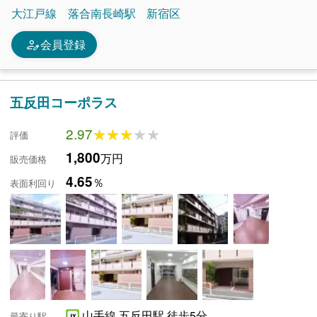
大江戸線
落合南長崎駅
新宿区
person_edit
会員登録
五反田コーポラス
2.97
★★★★★
★★★★★
評価
1,800
万円
販売価格
4.65
％
表面利回り
山手線 五反田駅 徒歩5分
最寄り駅