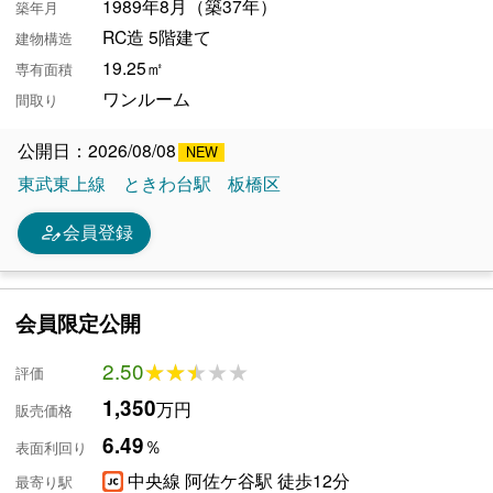
1989年8月（築37年）
築年月
RC造 5階建て
建物構造
19.25㎡
専有面積
ワンルーム
間取り
公開日：2026/08/08
東武東上線
ときわ台駅
板橋区
person_edit
会員登録
会員限定公開
2.50
★★★★★
★★★★★
評価
1,350
万円
販売価格
6.49
％
表面利回り
中央線 阿佐ケ谷駅 徒歩12分
最寄り駅