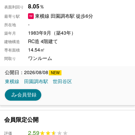
8.05
％
表面利回り
東横線 田園調布駅 徒歩6分
最寄り駅
-
所在地
1983年9月（築43年）
築年月
RC造 4階建て
建物構造
14.54㎡
専有面積
ワンルーム
間取り
公開日：2026/08/08
東横線
田園調布駅
世田谷区
person_edit
会員登録
会員限定公開
2.59
★★★★★
★★★★★
評価