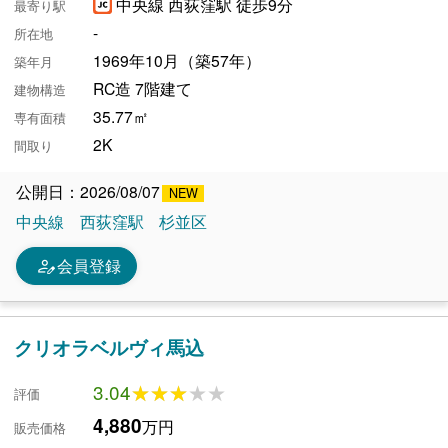
中央線 西荻窪駅 徒歩9分
最寄り駅
-
所在地
1969年10月（築57年）
築年月
RC造 7階建て
建物構造
35.77㎡
専有面積
2K
間取り
公開日：2026/08/07
中央線
西荻窪駅
杉並区
person_edit
会員登録
クリオラベルヴィ馬込
3.04
★★★★★
★★★★★
評価
4,880
万円
販売価格