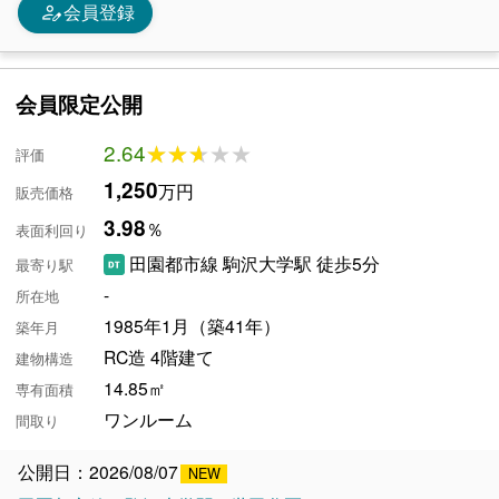
person_edit
会員登録
会員限定公開
2.64
★★★★★
★★★★★
評価
1,250
万円
販売価格
3.98
％
表面利回り
田園都市線 駒沢大学駅 徒歩5分
最寄り駅
-
所在地
1985年1月（築41年）
築年月
RC造 4階建て
建物構造
14.85㎡
専有面積
ワンルーム
間取り
公開日：2026/08/07