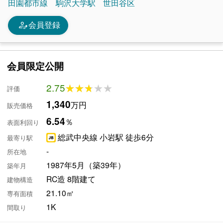
田園都市線
駒沢大学駅
世田谷区
person_edit
会員登録
会員限定公開
2.75
★★★★★
★★★★★
評価
1,340
万円
販売価格
6.54
％
表面利回り
総武中央線 小岩駅 徒歩6分
最寄り駅
-
所在地
1987年5月（築39年）
築年月
RC造 8階建て
建物構造
21.10㎡
専有面積
1K
間取り