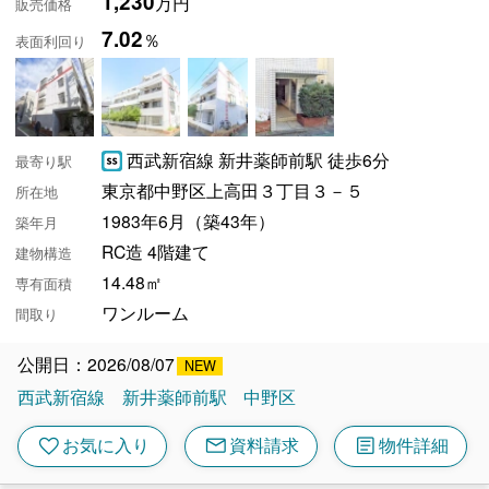
1,230
万円
販売価格
7.02
％
表面利回り
西武新宿線 新井薬師前駅 徒歩6分
最寄り駅
東京都中野区上高田３丁目３－５
所在地
1983年6月（築43年）
築年月
RC造 4階建て
建物構造
14.48㎡
専有面積
ワンルーム
間取り
公開日：2026/08/07
西武新宿線
新井薬師前駅
中野区
mail
article
favorite
お気に入り
資料請求
物件詳細