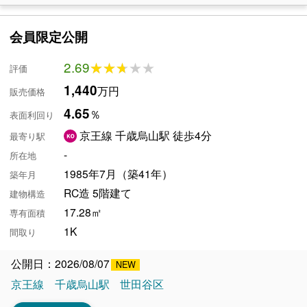
会員限定公開
2.69
★★★★★
★★★★★
評価
1,440
万円
販売価格
4.65
％
表面利回り
京王線 千歳烏山駅 徒歩4分
最寄り駅
-
所在地
1985年7月（築41年）
築年月
RC造 5階建て
建物構造
17.28㎡
専有面積
1K
間取り
公開日：2026/08/07
京王線
千歳烏山駅
世田谷区