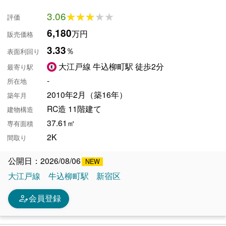
3.06
★★★★★
★★★★★
評価
6,180
万円
販売価格
3.33
％
表面利回り
大江戸線 牛込柳町駅 徒歩2分
最寄り駅
-
所在地
2010年2月（築16年）
築年月
RC造 11階建て
建物構造
37.61㎡
専有面積
2K
間取り
公開日：2026/08/06
大江戸線
牛込柳町駅
新宿区
person_edit
会員登録