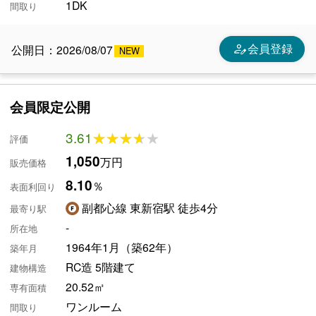
1DK
間取り
person_edit
会員登録
公開日：2026/08/07
会員限定公開
3.61
★★★★★
★★★★★
評価
1,050
万円
販売価格
8.10
％
表面利回り
副都心線 東新宿駅 徒歩4分
最寄り駅
-
所在地
1964年1月（築62年）
築年月
RC造 5階建て
建物構造
20.52㎡
専有面積
ワンルーム
間取り