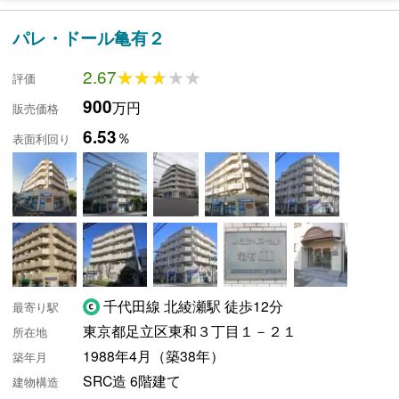
パレ・ドール亀有２
2.67
★★★★★
★★★★★
評価
900
万円
販売価格
6.53
％
表面利回り
千代田線 北綾瀬駅 徒歩12分
最寄り駅
東京都足立区東和３丁目１－２１
所在地
1988年4月（築38年）
築年月
SRC造 6階建て
建物構造