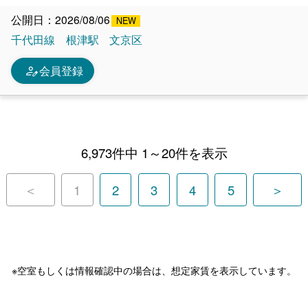
公開日：2026/08/06
千代田線
根津駅
文京区
person_edit
会員登録
6,973件中 1～20件を表示
＜
1
2
3
4
5
＞
※空室もしくは情報確認中の場合は、想定家賃を表示しています。