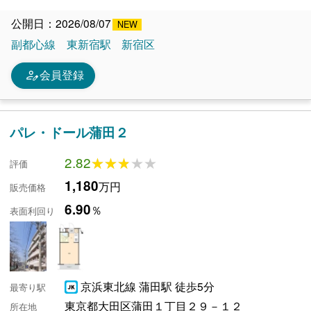
公開日：2026/08/07
副都心線
東新宿駅
新宿区
person_edit
会員登録
パレ・ドール蒲田２
2.82
★★★★★
★★★★★
評価
1,180
万円
販売価格
6.90
％
表面利回り
京浜東北線 蒲田駅 徒歩5分
最寄り駅
東京都大田区蒲田１丁目２９－１２
所在地