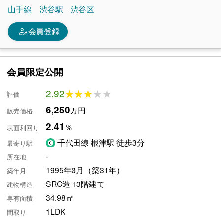
山手線
渋谷駅
渋谷区
person_edit
会員登録
会員限定公開
2.92
★★★★★
★★★★★
評価
6,250
万円
販売価格
2.41
％
表面利回り
千代田線 根津駅 徒歩3分
最寄り駅
-
所在地
1995年3月（築31年）
築年月
SRC造 13階建て
建物構造
34.98㎡
専有面積
1LDK
間取り