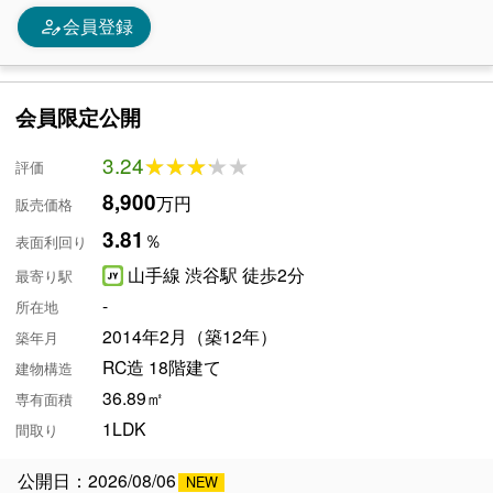
person_edit
会員登録
会員限定公開
3.24
★★★★★
★★★★★
評価
8,900
万円
販売価格
3.81
％
表面利回り
山手線 渋谷駅 徒歩2分
最寄り駅
-
所在地
2014年2月（築12年）
築年月
RC造 18階建て
建物構造
36.89㎡
専有面積
1LDK
間取り
公開日：2026/08/06