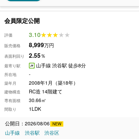
会員限定公開
3.10
★★★★★
★★★★★
評価
8,999
万円
販売価格
2.55
％
表面利回り
山手線 渋谷駅 徒歩8分
最寄り駅
-
所在地
2008年1月（築18年）
築年月
RC造 14階建て
建物構造
30.66㎡
専有面積
1LDK
間取り
公開日：2026/08/06
山手線
渋谷駅
渋谷区