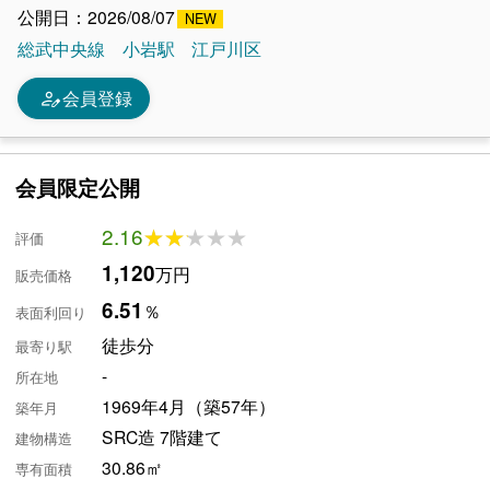
公開日：2026/08/07
総武中央線
小岩駅
江戸川区
person_edit
会員登録
会員限定公開
2.16
★★★★★
★★★★★
評価
1,120
万円
販売価格
6.51
％
表面利回り
徒歩分
最寄り駅
-
所在地
1969年4月（築57年）
築年月
SRC造 7階建て
建物構造
30.86㎡
専有面積