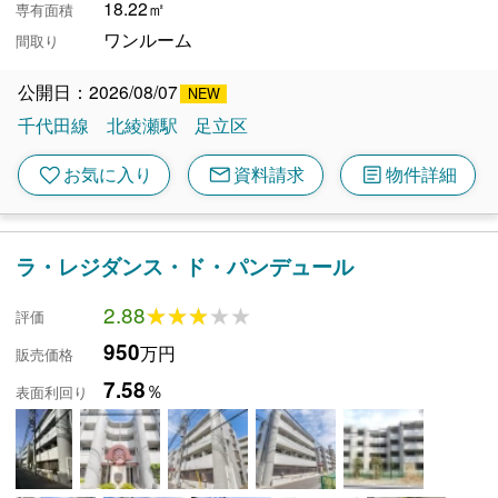
18.22㎡
専有面積
ワンルーム
間取り
公開日：2026/08/07
千代田線
北綾瀬駅
足立区
mail
article
favorite
お気に入り
資料請求
物件詳細
ラ・レジダンス・ド・パンデュール
2.88
★★★★★
★★★★★
評価
950
万円
販売価格
7.58
％
表面利回り