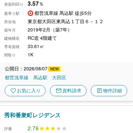
3.57
％
表面利回り
都営浅草線 馬込駅 徒歩5分
最寄り駅
東京都大田区東馬込１丁目６－１２
所在地
2019年2月（築7年）
築年月
RC造 4階建て
建物構造
33.61㎡
専有面積
1K
間取り
公開日：2026/08/07
都営浅草線
馬込駅
大田区
mail
article
favorite
お気に入り
資料請求
物件詳細
秀和番衆町レジデンス
2.76
★★★★★
★★★★★
評価