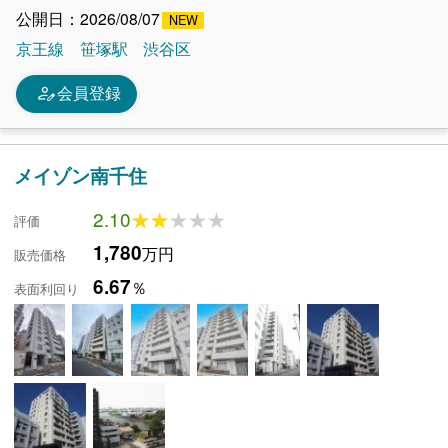
公開日：2026/08/07
京王線
笹塚駅
渋谷区
person_edit
会員登録
メイゾン南千住
2.10
★★★★★
★★★★★
評価
1,780
万円
販売価格
6.67
％
表面利回り