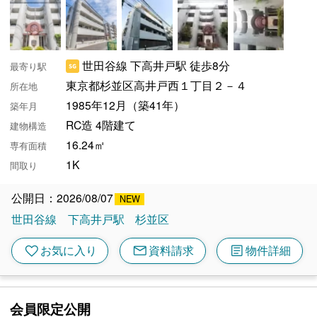
世田谷線 下高井戸駅 徒歩8分
最寄り駅
東京都杉並区高井戸西１丁目２－４
所在地
1985年12月（築41年）
築年月
RC造 4階建て
建物構造
16.24㎡
専有面積
1K
間取り
公開日：2026/08/07
世田谷線
下高井戸駅
杉並区
mail
article
favorite
お気に入り
資料請求
物件詳細
会員限定公開