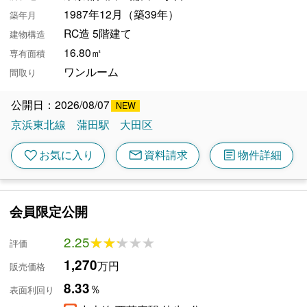
1987年12月（築39年）
築年月
RC造 5階建て
建物構造
16.80㎡
専有面積
ワンルーム
間取り
公開日：2026/08/07
京浜東北線
蒲田駅
大田区
mail
article
favorite
お気に入り
資料請求
物件詳細
会員限定公開
2.25
★★★★★
★★★★★
評価
1,270
万円
販売価格
8.33
％
表面利回り