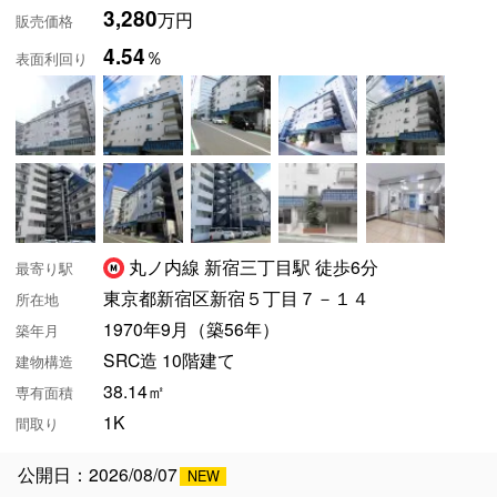
3,280
万円
販売価格
4.54
％
表面利回り
丸ノ内線 新宿三丁目駅 徒歩6分
最寄り駅
東京都新宿区新宿５丁目７－１４
所在地
1970年9月（築56年）
築年月
SRC造 10階建て
建物構造
38.14㎡
専有面積
1K
間取り
公開日：2026/08/07