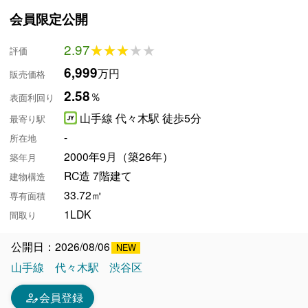
会員限定公開
2.97
★★★★★
★★★★★
評価
6,999
万円
販売価格
2.58
％
表面利回り
山手線 代々木駅 徒歩5分
最寄り駅
-
所在地
2000年9月（築26年）
築年月
RC造 7階建て
建物構造
33.72㎡
専有面積
1LDK
間取り
公開日：2026/08/06
山手線
代々木駅
渋谷区
person_edit
会員登録