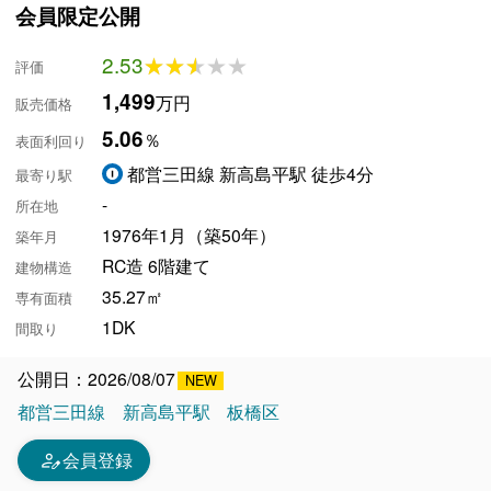
会員限定公開
2.53
★★★★★
★★★★★
評価
1,499
万円
販売価格
5.06
％
表面利回り
都営三田線 新高島平駅 徒歩4分
最寄り駅
-
所在地
1976年1月（築50年）
築年月
RC造 6階建て
建物構造
35.27㎡
専有面積
1DK
間取り
公開日：2026/08/07
都営三田線
新高島平駅
板橋区
person_edit
会員登録