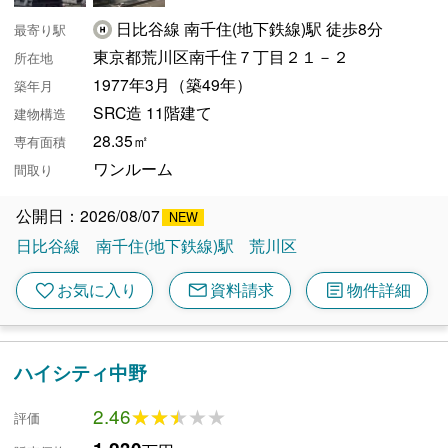
日比谷線 南千住(地下鉄線)駅 徒歩8分
最寄り駅
東京都荒川区南千住７丁目２１－２
所在地
1977年3月（築49年）
築年月
SRC造 11階建て
建物構造
28.35㎡
専有面積
ワンルーム
間取り
公開日：2026/08/07
日比谷線
南千住(地下鉄線)駅
荒川区
mail
article
favorite
お気に入り
資料請求
物件詳細
ハイシティ中野
2.46
★★★★★
★★★★★
評価