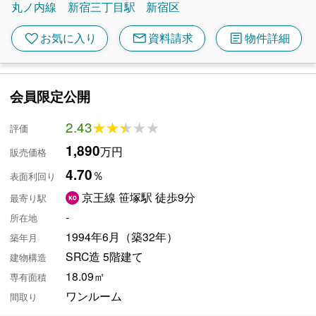
丸ノ内線
新宿三丁目駅
新宿区
mail
article
favorite
お気に入り
資料請求
物件詳細
会員限定公開
2.43
★★★★★
★★★★★
評価
1,890
万円
販売価格
4.70
％
表面利回り
京王線 笹塚駅 徒歩9分
最寄り駅
-
所在地
1994年6月（築32年）
築年月
SRC造 5階建て
建物構造
18.09㎡
専有面積
ワンルーム
間取り