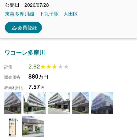
公開日：2026/07/28
東急多摩川線
下丸子駅
大田区
person_edit
会員登録
ワコーレ多摩川
2.62
★★★★★
★★★★★
評価
880
万円
販売価格
7.57
％
表面利回り