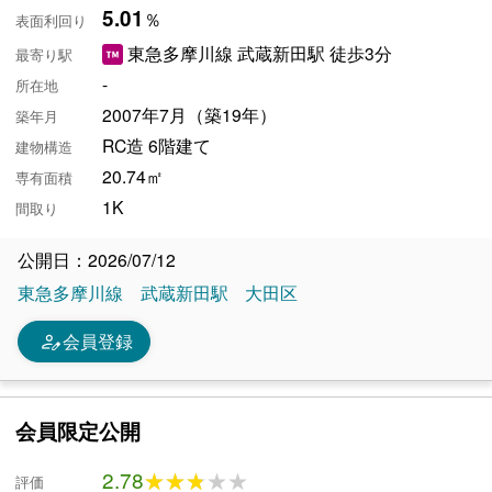
5.01
％
表面利回り
東急多摩川線 武蔵新田駅 徒歩3分
最寄り駅
-
所在地
2007年7月（築19年）
築年月
RC造 6階建て
建物構造
20.74㎡
専有面積
1K
間取り
公開日：2026/07/12
東急多摩川線
武蔵新田駅
大田区
person_edit
会員登録
会員限定公開
2.78
★★★★★
★★★★★
評価