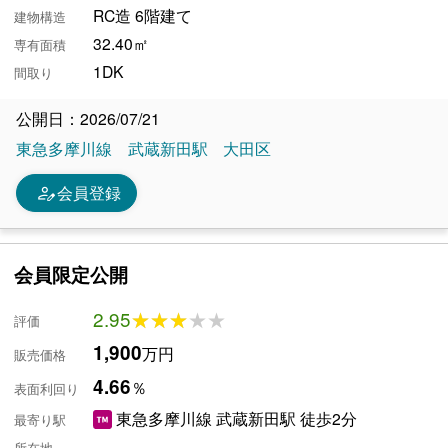
RC造 6階建て
建物構造
32.40㎡
専有面積
1DK
間取り
公開日：2026/07/21
東急多摩川線
武蔵新田駅
大田区
person_edit
会員登録
会員限定公開
2.95
★★★★★
★★★★★
評価
1,900
万円
販売価格
4.66
％
表面利回り
東急多摩川線 武蔵新田駅 徒歩2分
最寄り駅
-
所在地