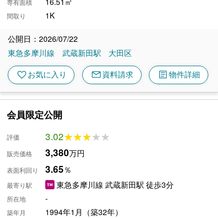
16.51㎡
専有面積
1K
間取り
公開日：2026/07/22
東急多摩川線
武蔵新田駅
大田区
mail
article
favorite
お気に入り
資料請求
物件詳細
会員限定公開
3.02
★★★★★
★★★★★
評価
3,380
万円
販売価格
3.65
％
表面利回り
東急多摩川線 武蔵新田駅 徒歩3分
最寄り駅
-
所在地
1994年1月（築32年）
築年月