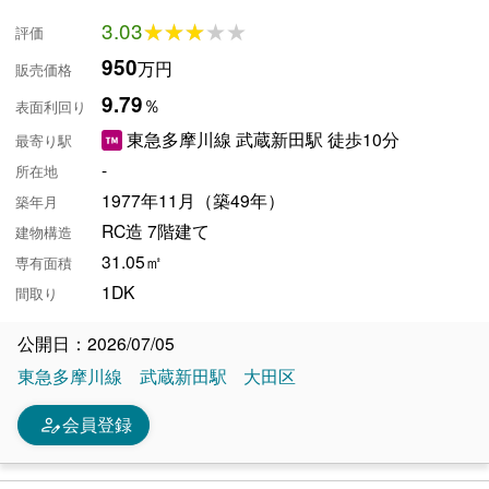
3.03
★★★★★
★★★★★
評価
950
万円
販売価格
9.79
％
表面利回り
東急多摩川線 武蔵新田駅 徒歩10分
最寄り駅
-
所在地
1977年11月（築49年）
築年月
RC造 7階建て
建物構造
31.05㎡
専有面積
1DK
間取り
公開日：2026/07/05
東急多摩川線
武蔵新田駅
大田区
person_edit
会員登録