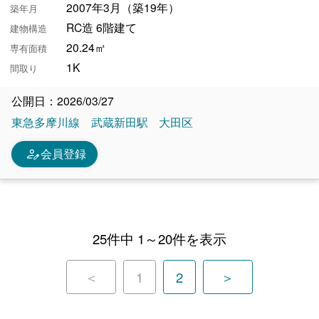
2007年3月（築19年）
築年月
RC造 6階建て
建物構造
20.24㎡
専有面積
1K
間取り
公開日：2026/03/27
東急多摩川線
武蔵新田駅
大田区
person_edit
会員登録
25件中 1～20件を表示
＜
1
2
＞