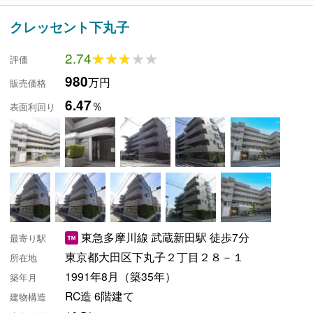
クレッセント下丸子
2.74
★★★★★
★★★★★
評価
980
万円
販売価格
6.47
％
表面利回り
東急多摩川線 武蔵新田駅 徒歩7分
最寄り駅
東京都大田区下丸子２丁目２８－１
所在地
1991年8月（築35年）
築年月
RC造 6階建て
建物構造