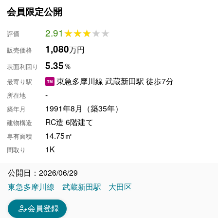
会員限定公開
2.91
★★★★★
★★★★★
評価
1,080
万円
販売価格
5.35
％
表面利回り
東急多摩川線 武蔵新田駅 徒歩7分
最寄り駅
-
所在地
1991年8月（築35年）
築年月
RC造 6階建て
建物構造
14.75㎡
専有面積
1K
間取り
公開日：2026/06/29
東急多摩川線
武蔵新田駅
大田区
person_edit
会員登録