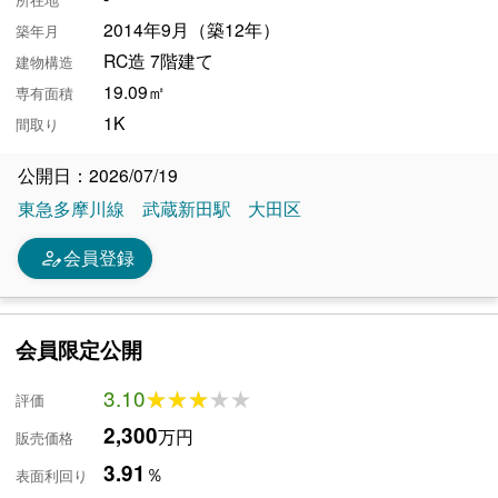
2014年9月（築12年）
築年月
RC造 7階建て
建物構造
19.09㎡
専有面積
1K
間取り
公開日：2026/07/19
東急多摩川線
武蔵新田駅
大田区
person_edit
会員登録
会員限定公開
3.10
★★★★★
★★★★★
評価
2,300
万円
販売価格
3.91
％
表面利回り