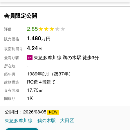
会員限定公開
2.85
★★★★★
★★★★★
評価
1,480
万円
販売価格
4.24
％
表面利回り
東急多摩川線 鵜の木駅 徒歩3分
最寄り駅
-
所在地
1989年2月（築37年）
築年月
RC造 4階建て
建物構造
17.73㎡
専有面積
1K
間取り
公開日：2026/08/05
東急多摩川線
鵜の木駅
大田区