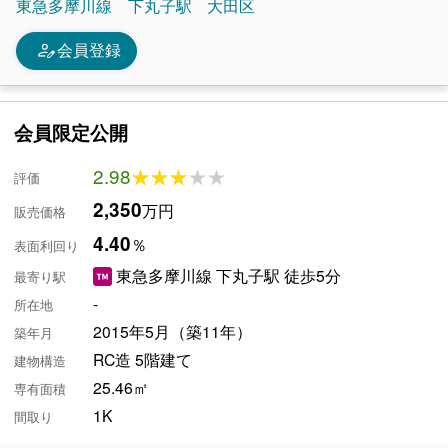
東急多摩川線
下丸子駅
大田区
person_edit
会員登録
会員限定公開
2.98
★★★★★
★★★★★
評価
2,350
万円
販売価格
4.40
％
表面利回り
東急多摩川線 下丸子駅 徒歩5分
最寄り駅
-
所在地
2015年5月（築11年）
築年月
RC造 5階建て
建物構造
25.46㎡
専有面積
1K
間取り