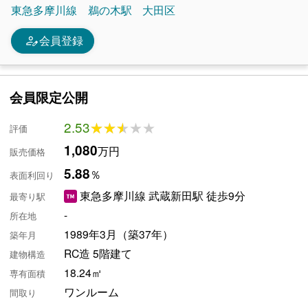
東急多摩川線
鵜の木駅
大田区
person_edit
会員登録
会員限定公開
2.53
★★★★★
★★★★★
評価
1,080
万円
販売価格
5.88
％
表面利回り
東急多摩川線 武蔵新田駅 徒歩9分
最寄り駅
-
所在地
1989年3月（築37年）
築年月
RC造 5階建て
建物構造
18.24㎡
専有面積
ワンルーム
間取り