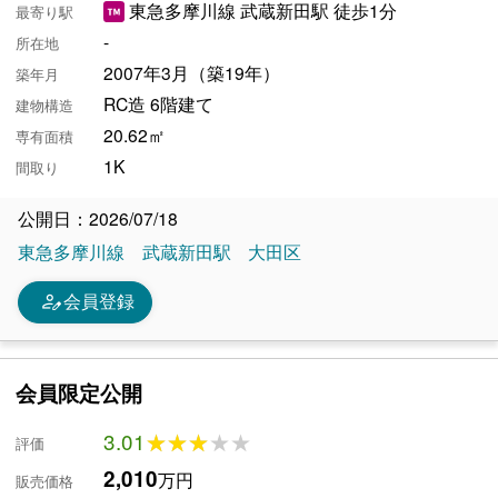
東急多摩川線 武蔵新田駅 徒歩1分
最寄り駅
-
所在地
2007年3月（築19年）
築年月
RC造 6階建て
建物構造
20.62㎡
専有面積
1K
間取り
公開日：2026/07/18
東急多摩川線
武蔵新田駅
大田区
person_edit
会員登録
会員限定公開
3.01
★★★★★
★★★★★
評価
2,010
万円
販売価格