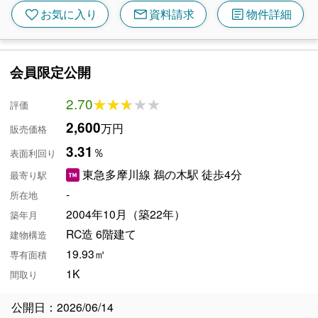
mail
article
favorite
お気に入り
資料請求
物件詳細
会員限定公開
2.70
★★★★★
★★★★★
評価
2,600
万円
販売価格
3.31
％
表面利回り
東急多摩川線 鵜の木駅 徒歩4分
最寄り駅
-
所在地
2004年10月（築22年）
築年月
RC造 6階建て
建物構造
19.93㎡
専有面積
1K
間取り
公開日：2026/06/14