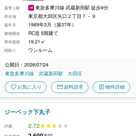
東急多摩川線 武蔵新田駅 徒歩9分
最寄り駅
東京都大田区矢口２丁目７－９
所在地
1989年3月（築37年）
築年月
RC造 5階建て
建物構造
19.21㎡
専有面積
ワンルーム
間取り
公開日：2026/07/24
東急多摩川線
武蔵新田駅
大田区
mail
article
favorite
お気に入り
資料請求
物件詳細
ジーベック下丸子
2.72
★★★★★
★★★★★
評価
2,600
万円