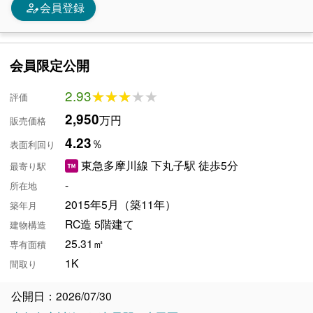
person_edit
会員登録
会員限定公開
2.93
★★★★★
★★★★★
評価
2,950
万円
販売価格
4.23
％
表面利回り
東急多摩川線 下丸子駅 徒歩5分
最寄り駅
-
所在地
2015年5月（築11年）
築年月
RC造 5階建て
建物構造
25.31㎡
専有面積
1K
間取り
公開日：2026/07/30