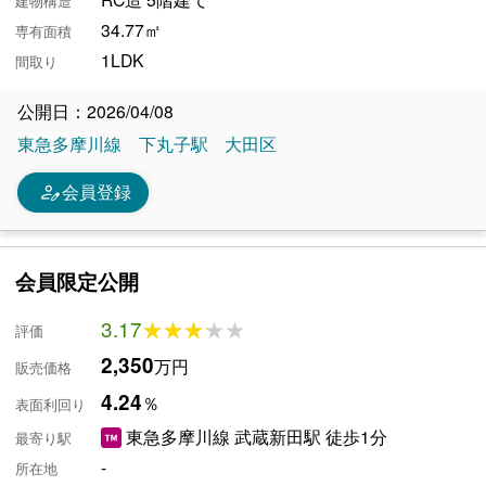
建物構造
34.77㎡
専有面積
1LDK
間取り
公開日：2026/04/08
東急多摩川線
下丸子駅
大田区
person_edit
会員登録
会員限定公開
3.17
★★★★★
★★★★★
評価
2,350
万円
販売価格
4.24
％
表面利回り
東急多摩川線 武蔵新田駅 徒歩1分
最寄り駅
-
所在地