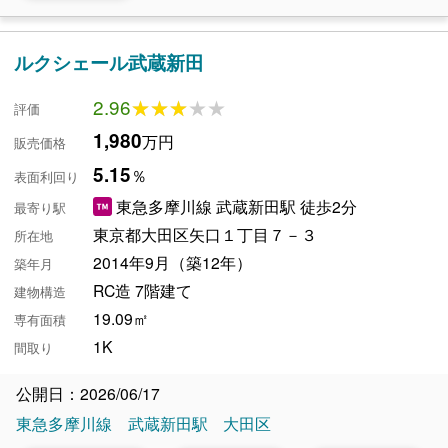
ルクシェール武蔵新田
2.96
★★★★★
★★★★★
評価
1,980
万円
販売価格
5.15
％
表面利回り
東急多摩川線 武蔵新田駅 徒歩2分
最寄り駅
東京都大田区矢口１丁目７－３
所在地
2014年9月（築12年）
築年月
RC造 7階建て
建物構造
19.09㎡
専有面積
1K
間取り
公開日：2026/06/17
東急多摩川線
武蔵新田駅
大田区