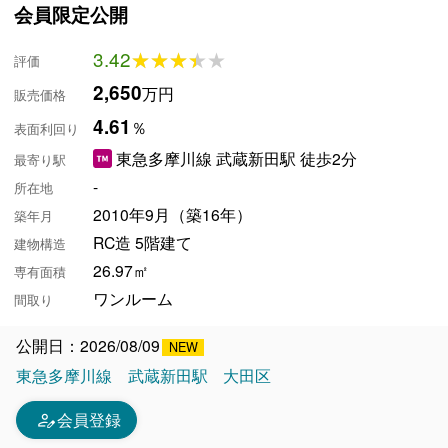
会員限定公開
3.42
★★★★★
★★★★★
評価
2,650
万円
販売価格
4.61
％
表面利回り
東急多摩川線 武蔵新田駅 徒歩2分
最寄り駅
-
所在地
2010年9月（築16年）
築年月
RC造 5階建て
建物構造
26.97㎡
専有面積
ワンルーム
間取り
公開日：2026/08/09
東急多摩川線
武蔵新田駅
大田区
person_edit
会員登録