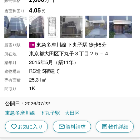
販売価格
4.05
％
表面利回り
東急多摩川線 下丸子駅 徒歩5分
最寄り駅
東京都大田区下丸子３丁目２５－４
所在地
2015年5月（築11年）
築年月
RC造 5階建て
建物構造
25.31㎡
専有面積
1K
間取り
公開日：2026/07/22
東急多摩川線
下丸子駅
大田区
mail
article
favorite
お気に入り
資料請求
物件詳細