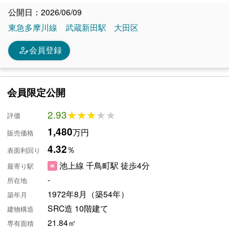
公開日：2026/06/09
東急多摩川線
武蔵新田駅
大田区
person_edit
会員登録
会員限定公開
2.93
★★★★★
★★★★★
評価
1,480
万円
販売価格
4.32
％
表面利回り
池上線 千鳥町駅 徒歩4分
最寄り駅
-
所在地
1972年8月（築54年）
築年月
SRC造 10階建て
建物構造
21.84㎡
専有面積