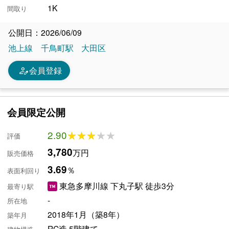
1K
間取り
公開日：2026/06/09
池上線
千鳥町駅
大田区
person_edit
会員登録
会員限定公開
2.90
★★★★★
★★★★★
評価
3,780
万円
販売価格
3.69
％
表面利回り
東急多摩川線 下丸子駅 徒歩3分
最寄り駅
-
所在地
2018年1月（築8年）
築年月
RC造 5階建て