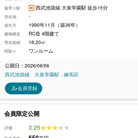
西武池袋線 大泉学園駅 徒歩15分
最寄り駅
-
所在地
1990年11月（築36年）
築年月
RC造 4階建て
建物構造
18.20㎡
専有面積
ワンルーム
間取り
公開日：2026/06/06
西武池袋線
大泉学園駅
練馬区
person_edit
会員登録
会員限定公開
3.25
★★★★★
★★★★★
評価
650
万円