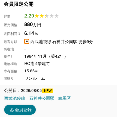
会員限定公開
2.29
★★★★★
★★★★★
評価
880
万円
販売価格
6.14
％
表面利回り
西武池袋線 石神井公園駅 徒歩9分
最寄り駅
-
所在地
1984年11月（築42年）
築年月
RC造 4階建て
建物構造
15.86㎡
専有面積
ワンルーム
間取り
公開日：2026/08/05
西武池袋線
石神井公園駅
練馬区
person_edit
会員登録