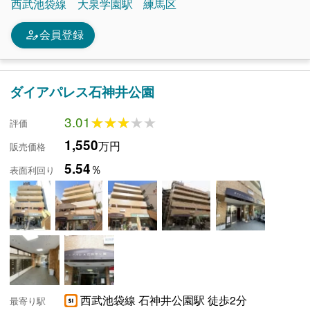
西武池袋線
大泉学園駅
練馬区
person_edit
会員登録
ダイアパレス石神井公園
3.01
★★★★★
★★★★★
評価
1,550
万円
販売価格
5.54
％
表面利回り
西武池袋線 石神井公園駅 徒歩2分
最寄り駅