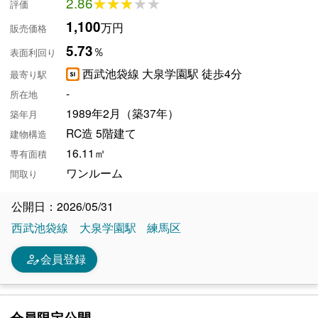
2.86
★★★★★
★★★★★
評価
1,100
万円
販売価格
5.73
％
表面利回り
西武池袋線 大泉学園駅 徒歩4分
最寄り駅
-
所在地
1989年2月（築37年）
築年月
RC造 5階建て
建物構造
16.11㎡
専有面積
ワンルーム
間取り
公開日：2026/05/31
西武池袋線
大泉学園駅
練馬区
person_edit
会員登録
会員限定公開