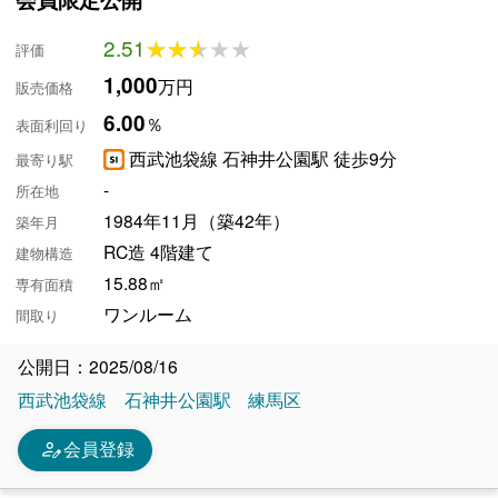
2.51
★★★★★
★★★★★
評価
1,000
万円
販売価格
6.00
％
表面利回り
西武池袋線 石神井公園駅 徒歩9分
最寄り駅
-
所在地
1984年11月（築42年）
築年月
RC造 4階建て
建物構造
15.88㎡
専有面積
ワンルーム
間取り
公開日：2025/08/16
西武池袋線
石神井公園駅
練馬区
person_edit
会員登録