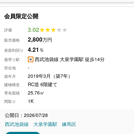
会員限定公開
3.02
★★★★★
★★★★★
評価
2,800
万円
販売価格
4.21
％
表面利回り
西武池袋線 大泉学園駅 徒歩14分
最寄り駅
-
所在地
2019年3月（築7年）
築年月
RC造 6階建て
建物構造
25.76㎡
専有面積
1K
間取り
公開日：2026/07/28
西武池袋線
大泉学園駅
練馬区