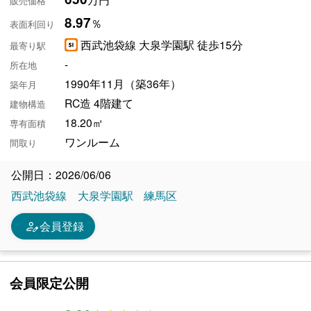
販売価格
8.97
％
表面利回り
西武池袋線 大泉学園駅 徒歩15分
最寄り駅
-
所在地
1990年11月（築36年）
築年月
RC造 4階建て
建物構造
18.20㎡
専有面積
ワンルーム
間取り
公開日：2026/06/06
西武池袋線
大泉学園駅
練馬区
person_edit
会員登録
会員限定公開