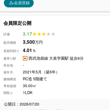
person_edit
会員登録
会員限定公開
3.17
★★★★★
★★★★★
評価
3,500
万円
販売価格
4.01
％
表面利回り
西武池袋線 大泉学園駅 徒歩6分
最寄り駅
-
所在地
2021年5月（築5年）
築年月
RC造 5階建て
建物構造
30.00㎡
専有面積
1LDK
間取り
公開日：2026/07/20