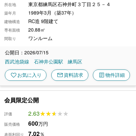
東京都練馬区石神井町３丁目２５－４
所在地
1989年3月（築37年）
築年月
RC造 9階建て
建物構造
20.88㎡
専有面積
ワンルーム
間取り
公開日：2026/07/15
西武池袋線
石神井公園駅
練馬区
mail
article
favorite
お気に入り
資料請求
物件詳細
会員限定公開
2.63
★★★★★
★★★★★
評価
600
万円
販売価格
7.02
％
表面利回り