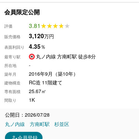
会員限定公開
3.81
★★★★★
★★★★★
評価
3,120
万円
販売価格
4.35
％
表面利回り
丸ノ内線 方南町駅 徒歩8分
最寄り駅
-
所在地
2016年9月（築10年）
築年月
RC造 11階建て
建物構造
25.67㎡
専有面積
1K
間取り
公開日：2026/07/28
丸ノ内線
方南町駅
杉並区
person_edit
会員登録