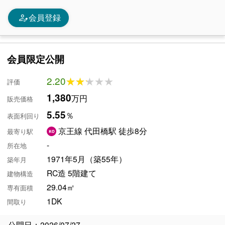
person_edit
会員登録
会員限定公開
2.20
★★★★★
★★★★★
評価
1,380
万円
販売価格
5.55
％
表面利回り
京王線 代田橋駅 徒歩8分
最寄り駅
-
所在地
1971年5月（築55年）
築年月
RC造 5階建て
建物構造
29.04㎡
専有面積
1DK
間取り
公開日：2026/07/27