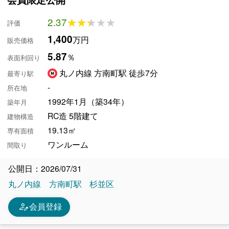
2.37
★★★★★
★★★★★
評価
1,400
万円
販売価格
5.87
％
表面利回り
丸ノ内線 方南町駅 徒歩7分
最寄り駅
-
所在地
1992年1月（築34年）
築年月
RC造 5階建て
建物構造
19.13㎡
専有面積
ワンルーム
間取り
公開日：2026/07/31
丸ノ内線
方南町駅
杉並区
person_edit
会員登録