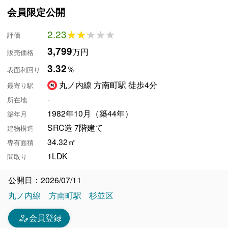
会員限定公開
2.23
★★★★★
★★★★★
評価
3,799
万円
販売価格
3.32
％
表面利回り
丸ノ内線 方南町駅 徒歩4分
最寄り駅
-
所在地
1982年10月（築44年）
築年月
SRC造 7階建て
建物構造
34.32㎡
専有面積
1LDK
間取り
公開日：2026/07/11
丸ノ内線
方南町駅
杉並区
person_edit
会員登録