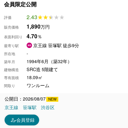
会員限定公開
2.43
★★★★★
★★★★★
評価
1,890
万円
販売価格
4.70
％
表面利回り
京王線 笹塚駅 徒歩9分
最寄り駅
-
所在地
1994年6月（築32年）
築年月
SRC造 5階建て
建物構造
18.09㎡
専有面積
ワンルーム
間取り
公開日：2026/08/07
京王線
笹塚駅
渋谷区
person_edit
会員登録