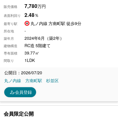
7,780
万円
販売価格
2.48
％
表面利回り
丸ノ内線 方南町駅 徒歩9分
最寄り駅
-
所在地
2024年6月（築2年）
築年月
RC造 5階建て
建物構造
39.77㎡
専有面積
1LDK
間取り
公開日：2026/07/20
丸ノ内線
方南町駅
杉並区
person_edit
会員登録
会員限定公開