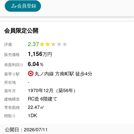
person_edit
会員登録
会員限定公開
2.37
★★★★★
★★★★★
評価
1,156
万円
販売価格
6.04
％
表面利回り
丸ノ内線 方南町駅 徒歩4分
最寄り駅
-
所在地
1970年12月（築56年）
築年月
RC造 6階建て
建物構造
22.47㎡
専有面積
1DK
間取り
公開日：2026/07/11