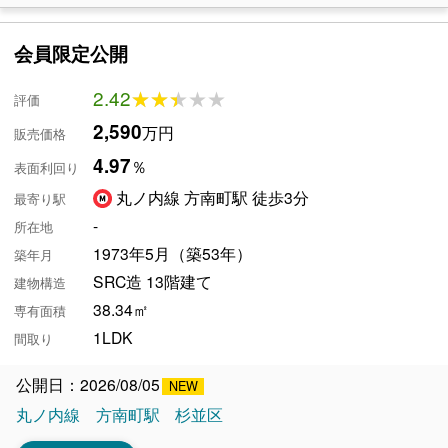
会員限定公開
2.42
★★★★★
★★★★★
評価
2,590
万円
販売価格
4.97
％
表面利回り
丸ノ内線 方南町駅 徒歩3分
最寄り駅
-
所在地
1973年5月（築53年）
築年月
SRC造 13階建て
建物構造
38.34㎡
専有面積
1LDK
間取り
公開日：2026/08/05
丸ノ内線
方南町駅
杉並区