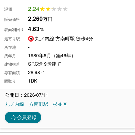
2.24
★★★★★
★★★★★
評価
2,260
万円
販売価格
4.63
％
表面利回り
丸ノ内線 方南町駅 徒歩4分
最寄り駅
-
所在地
1980年6月（築46年）
築年月
SRC造 9階建て
建物構造
28.98㎡
専有面積
1DK
間取り
公開日：2026/07/11
丸ノ内線
方南町駅
杉並区
person_edit
会員登録