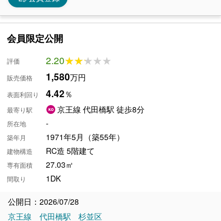
会員限定公開
2.20
★★★★★
★★★★★
評価
1,580
万円
販売価格
4.42
％
表面利回り
京王線 代田橋駅 徒歩8分
最寄り駅
-
所在地
1971年5月（築55年）
築年月
RC造 5階建て
建物構造
27.03㎡
専有面積
1DK
間取り
公開日：2026/07/28
京王線
代田橋駅
杉並区