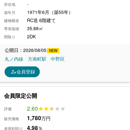
-
所在地
1971年6月（築55年）
築年月
RC造 6階建て
建物構造
35.88㎡
専有面積
2DK
間取り
公開日：2026/08/05
丸ノ内線
方南町駅
中野区
person_edit
会員登録
会員限定公開
2.60
★★★★★
★★★★★
評価
1,780
万円
販売価格
4.98
％
表面利回り