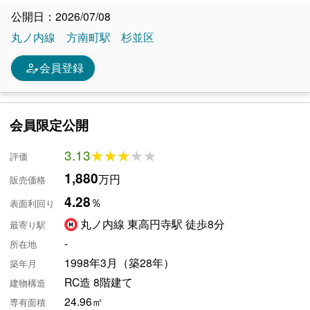
公開日：2026/07/08
丸ノ内線
方南町駅
杉並区
person_edit
会員登録
会員限定公開
3.13
★★★★★
★★★★★
評価
1,880
万円
販売価格
4.28
％
表面利回り
丸ノ内線 東高円寺駅 徒歩8分
最寄り駅
-
所在地
1998年3月（築28年）
築年月
RC造 8階建て
建物構造
24.96㎡
専有面積