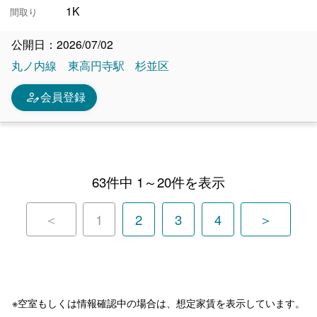
1K
間取り
公開日：2026/07/02
丸ノ内線
東高円寺駅
杉並区
person_edit
会員登録
63件中 1～20件を表示
＜
1
2
3
4
＞
※空室もしくは情報確認中の場合は、想定家賃を表示しています。