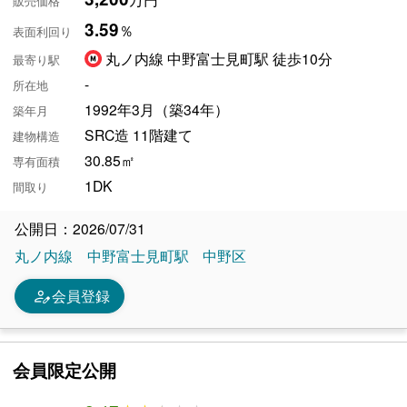
販売価格
3.59
％
表面利回り
丸ノ内線 中野富士見町駅 徒歩10分
最寄り駅
-
所在地
1992年3月（築34年）
築年月
SRC造 11階建て
建物構造
30.85㎡
専有面積
1DK
間取り
公開日：2026/07/31
丸ノ内線
中野富士見町駅
中野区
person_edit
会員登録
会員限定公開