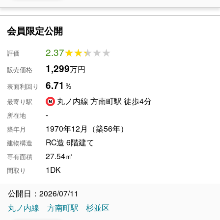
会員限定公開
2.37
★★★★★
★★★★★
評価
1,299
万円
販売価格
6.71
％
表面利回り
丸ノ内線 方南町駅 徒歩4分
最寄り駅
-
所在地
1970年12月（築56年）
築年月
RC造 6階建て
建物構造
27.54㎡
専有面積
1DK
間取り
公開日：2026/07/11
丸ノ内線
方南町駅
杉並区