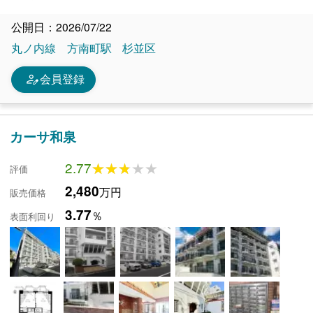
公開日：2026/07/22
丸ノ内線
方南町駅
杉並区
person_edit
会員登録
カーサ和泉
2.77
★★★★★
★★★★★
評価
2,480
万円
販売価格
3.77
％
表面利回り