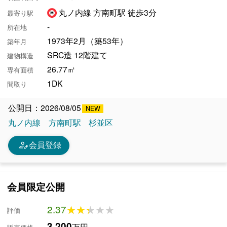
丸ノ内線 方南町駅 徒歩3分
最寄り駅
-
所在地
1973年2月（築53年）
築年月
SRC造 12階建て
建物構造
26.77㎡
専有面積
1DK
間取り
公開日：2026/08/05
丸ノ内線
方南町駅
杉並区
person_edit
会員登録
会員限定公開
2.37
★★★★★
★★★★★
評価
3,200
万円