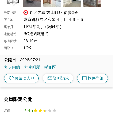
丸ノ内線 方南町駅 徒歩2分
最寄り駅
東京都杉並区和泉４丁目４９－５
所在地
1972年2月（築54年）
築年月
RC造 8階建て
建物構造
28.19㎡
専有面積
1DK
間取り
公開日：2026/07/21
丸ノ内線
方南町駅
杉並区
mail
article
favorite
お気に入り
資料請求
物件詳細
会員限定公開
2.45
★★★★★
★★★★★
評価