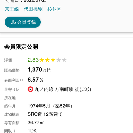
京王線
代田橋駅
杉並区
person_edit
会員登録
会員限定公開
2.83
★★★★★
★★★★★
評価
1,370
万円
販売価格
6.57
％
表面利回り
丸ノ内線 方南町駅 徒歩3分
最寄り駅
-
所在地
1974年5月（築52年）
築年月
SRC造 12階建て
建物構造
26.77㎡
専有面積
1DK
間取り