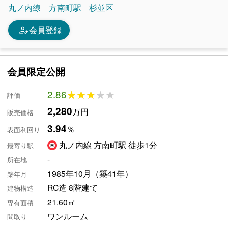
丸ノ内線
方南町駅
杉並区
person_edit
会員登録
会員限定公開
2.86
★★★★★
★★★★★
評価
2,280
万円
販売価格
3.94
％
表面利回り
丸ノ内線 方南町駅 徒歩1分
最寄り駅
-
所在地
1985年10月（築41年）
築年月
RC造 8階建て
建物構造
21.60㎡
専有面積
ワンルーム
間取り