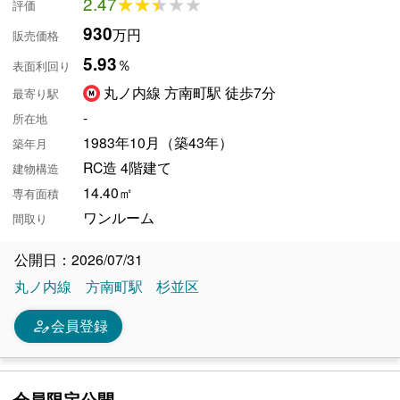
2.47
★★★★★
★★★★★
評価
930
万円
販売価格
5.93
％
表面利回り
丸ノ内線 方南町駅 徒歩7分
最寄り駅
-
所在地
1983年10月（築43年）
築年月
RC造 4階建て
建物構造
14.40㎡
専有面積
ワンルーム
間取り
公開日：2026/07/31
丸ノ内線
方南町駅
杉並区
person_edit
会員登録
会員限定公開