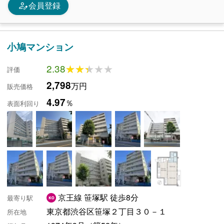
person_edit
会員登録
小鳩マンション
2.38
★★★★★
★★★★★
評価
2,798
万円
販売価格
4.97
％
表面利回り
京王線 笹塚駅 徒歩8分
最寄り駅
東京都渋谷区笹塚２丁目３０－１
所在地