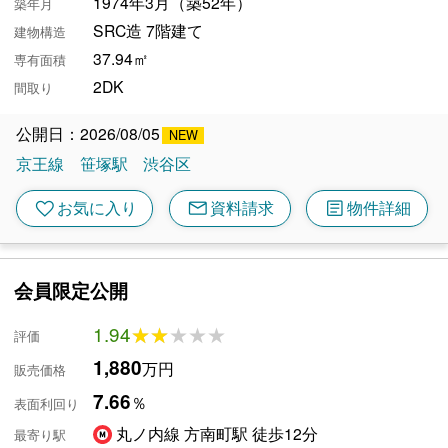
1974年3月（築52年）
築年月
SRC造 7階建て
建物構造
37.94㎡
専有面積
2DK
間取り
公開日：2026/08/05
京王線
笹塚駅
渋谷区
mail
article
favorite
お気に入り
資料請求
物件詳細
会員限定公開
1.94
★★★★★
★★★★★
評価
1,880
万円
販売価格
7.66
％
表面利回り
丸ノ内線 方南町駅 徒歩12分
最寄り駅