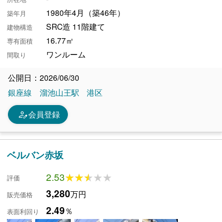
1980年4月（築46年）
築年月
SRC造 11階建て
建物構造
16.77㎡
専有面積
ワンルーム
間取り
公開日：2026/06/30
銀座線
溜池山王駅
港区
person_edit
会員登録
ベルバン赤坂
2.53
★★★★★
★★★★★
評価
3,280
万円
販売価格
2.49
％
表面利回り