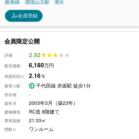
銀座線
溜池山王駅
港区
person_edit
会員登録
会員限定公開
2.92
★★★★★
★★★★★
評価
6,180
万円
販売価格
2.16
％
表面利回り
千代田線 赤坂駅 徒歩1分
最寄り駅
-
所在地
2003年3月（築23年）
築年月
RC造 8階建て
建物構造
21.33㎡
専有面積
ワンルーム
間取り