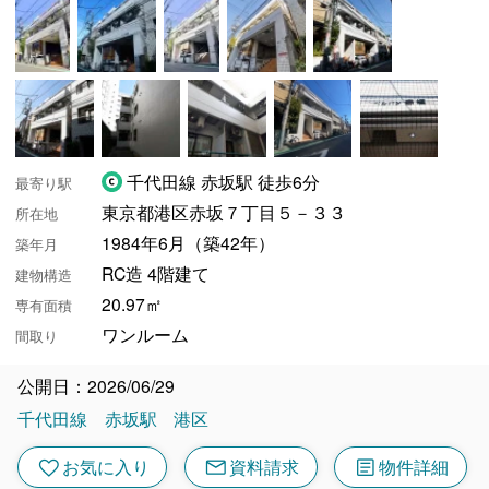
千代田線 赤坂駅 徒歩6分
最寄り駅
東京都港区赤坂７丁目５－３３
所在地
1984年6月（築42年）
築年月
RC造 4階建て
建物構造
20.97㎡
専有面積
ワンルーム
間取り
公開日：2026/06/29
千代田線
赤坂駅
港区
mail
article
favorite
お気に入り
資料請求
物件詳細