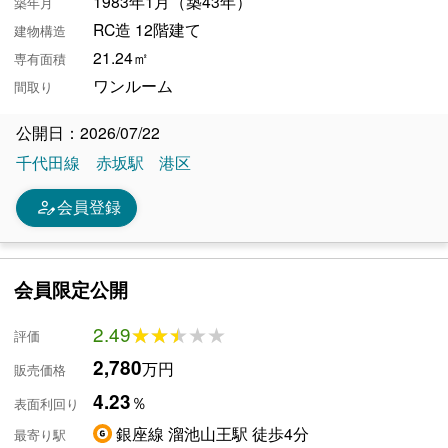
1983年1月（築43年）
築年月
RC造 12階建て
建物構造
21.24㎡
専有面積
ワンルーム
間取り
公開日：2026/07/22
千代田線
赤坂駅
港区
person_edit
会員登録
会員限定公開
2.49
★★★★★
★★★★★
評価
2,780
万円
販売価格
4.23
％
表面利回り
銀座線 溜池山王駅 徒歩4分
最寄り駅