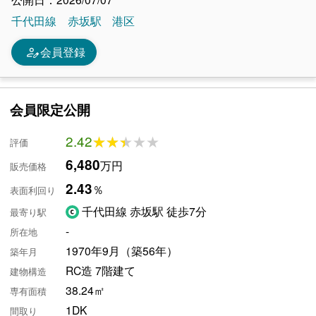
千代田線
赤坂駅
港区
person_edit
会員登録
会員限定公開
2.42
★★★★★
★★★★★
評価
6,480
万円
販売価格
2.43
％
表面利回り
千代田線 赤坂駅 徒歩7分
最寄り駅
-
所在地
1970年9月（築56年）
築年月
RC造 7階建て
建物構造
38.24㎡
専有面積
1DK
間取り