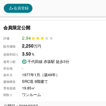
person_edit
会員登録
会員限定公開
2.94
★★★★★
★★★★★
評価
2,250
万円
販売価格
3.50
％
表面利回り
千代田線 赤坂駅 徒歩3分
最寄り駅
-
所在地
1977年1月（築49年）
築年月
SRC造 9階建て
建物構造
19.85㎡
専有面積
ワンルーム
間取り
公開日：2026/07/07