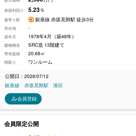
販売価格
5.23
％
表面利回り
銀座線 赤坂見附駅 徒歩3分
最寄り駅
-
所在地
1978年4月（築48年）
築年月
SRC造 13階建て
建物構造
20.68㎡
専有面積
ワンルーム
間取り
公開日：2026/07/12
銀座線
赤坂見附駅
港区
person_edit
会員登録
会員限定公開