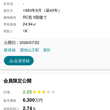
-
所在地
1983年9月（築43年）
築年月
RC造 5階建て
建物構造
24.94㎡
専有面積
1K
間取り
公開日：2026/07/22
銀座線
溜池山王駅
港区
person_edit
会員登録
会員限定公開
2.85
★★★★★
★★★★★
評価
6,300
万円
販売価格
2.74
％
表面利回り