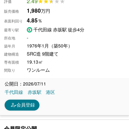
2.49
★★★★★
★★★★★
評価
1,980
万円
販売価格
4.85
％
表面利回り
千代田線 赤坂駅 徒歩4分
最寄り駅
-
所在地
1976年1月（築50年）
築年月
SRC造 9階建て
建物構造
19.13㎡
専有面積
ワンルーム
間取り
公開日：2026/07/11
千代田線
赤坂駅
港区
person_edit
会員登録
会員限定公開