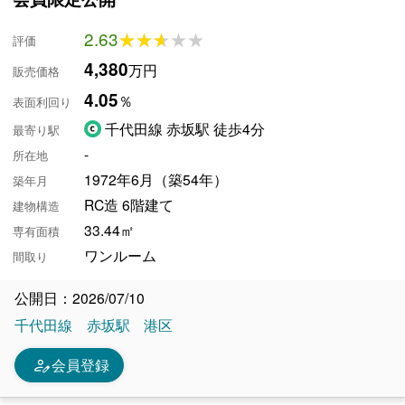
2.63
★★★★★
★★★★★
評価
4,380
万円
販売価格
4.05
％
表面利回り
千代田線 赤坂駅 徒歩4分
最寄り駅
-
所在地
1972年6月（築54年）
築年月
RC造 6階建て
建物構造
33.44㎡
専有面積
ワンルーム
間取り
公開日：2026/07/10
千代田線
赤坂駅
港区
person_edit
会員登録