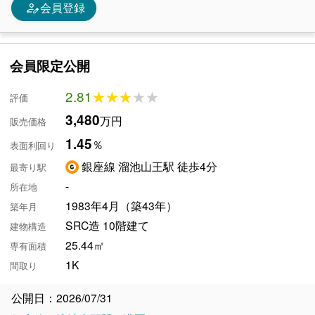
person_edit
会員登録
会員限定公開
2.81
★★★★★
★★★★★
評価
3,480
万円
販売価格
1.45
％
表面利回り
銀座線 溜池山王駅 徒歩4分
最寄り駅
-
所在地
1983年4月（築43年）
築年月
SRC造 10階建て
建物構造
25.44㎡
専有面積
1K
間取り
公開日：2026/07/31