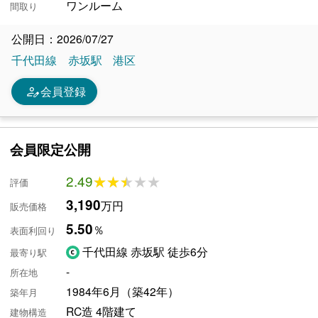
ワンルーム
間取り
公開日：2026/07/27
千代田線
赤坂駅
港区
person_edit
会員登録
会員限定公開
2.49
★★★★★
★★★★★
評価
3,190
万円
販売価格
5.50
％
表面利回り
千代田線 赤坂駅 徒歩6分
最寄り駅
-
所在地
1984年6月（築42年）
築年月
RC造 4階建て
建物構造