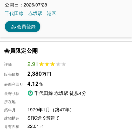
公開日：2026/07/28
千代田線
赤坂駅
港区
person_edit
会員登録
会員限定公開
2.91
★★★★★
★★★★★
評価
2,380
万円
販売価格
4.12
％
表面利回り
千代田線 赤坂駅 徒歩4分
最寄り駅
-
所在地
1979年1月（築47年）
築年月
SRC造 9階建て
建物構造
22.01㎡
専有面積