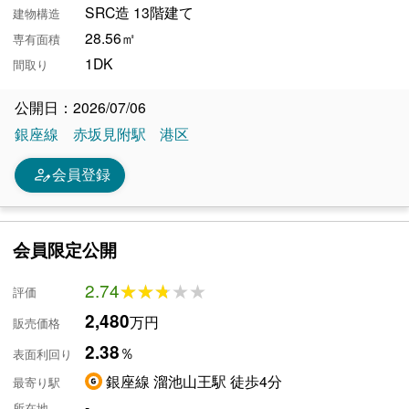
SRC造 13階建て
建物構造
28.56㎡
専有面積
1DK
間取り
公開日：2026/07/06
銀座線
赤坂見附駅
港区
person_edit
会員登録
会員限定公開
2.74
★★★★★
★★★★★
評価
2,480
万円
販売価格
2.38
％
表面利回り
銀座線 溜池山王駅 徒歩4分
最寄り駅
-
所在地