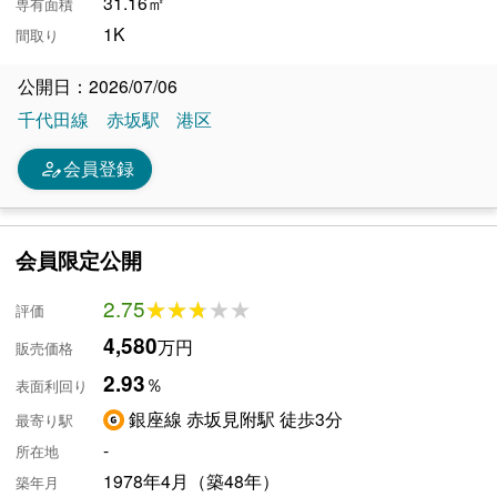
31.16㎡
専有面積
1K
間取り
公開日：2026/07/06
千代田線
赤坂駅
港区
person_edit
会員登録
会員限定公開
2.75
★★★★★
★★★★★
評価
4,580
万円
販売価格
2.93
％
表面利回り
銀座線 赤坂見附駅 徒歩3分
最寄り駅
-
所在地
1978年4月（築48年）
築年月