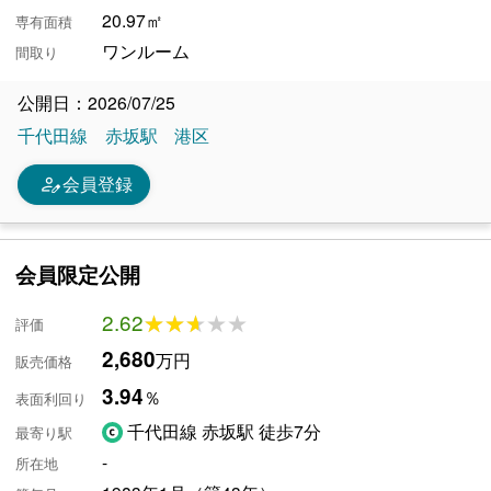
20.97㎡
専有面積
ワンルーム
間取り
公開日：2026/07/25
千代田線
赤坂駅
港区
person_edit
会員登録
会員限定公開
2.62
★★★★★
★★★★★
評価
2,680
万円
販売価格
3.94
％
表面利回り
千代田線 赤坂駅 徒歩7分
最寄り駅
-
所在地