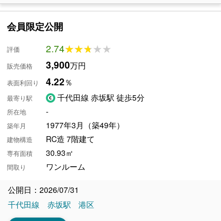
会員限定公開
2.74
★★★★★
★★★★★
評価
3,900
万円
販売価格
4.22
％
表面利回り
千代田線 赤坂駅 徒歩5分
最寄り駅
-
所在地
1977年3月（築49年）
築年月
RC造 7階建て
建物構造
30.93㎡
専有面積
ワンルーム
間取り
公開日：2026/07/31
千代田線
赤坂駅
港区