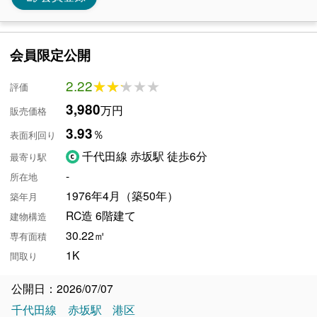
会員限定公開
2.22
★★★★★
★★★★★
評価
3,980
万円
販売価格
3.93
％
表面利回り
千代田線 赤坂駅 徒歩6分
最寄り駅
-
所在地
1976年4月（築50年）
築年月
RC造 6階建て
建物構造
30.22㎡
専有面積
1K
間取り
公開日：2026/07/07
千代田線
赤坂駅
港区