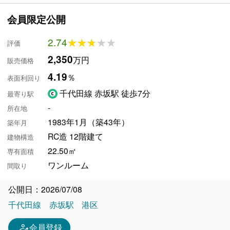
会員限定公開
2.74
★★★★★
★★★★★
評価
2,350
万円
販売価格
4.19
％
表面利回り
千代田線 赤坂駅 徒歩7分
最寄り駅
-
所在地
1983年1月（築43年）
築年月
RC造 12階建て
建物構造
22.50㎡
専有面積
ワンルーム
間取り
公開日：2026/07/08
千代田線
赤坂駅
港区
person_edit
会員登録