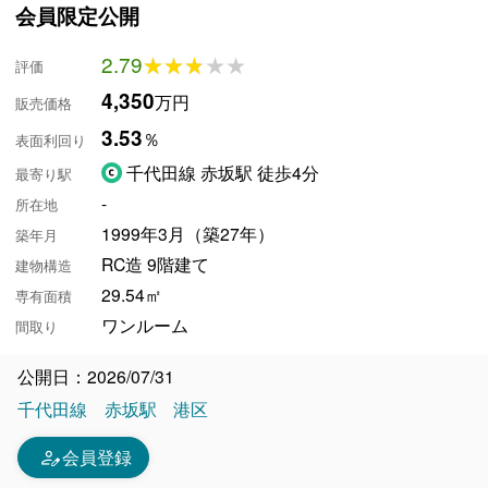
会員限定公開
2.79
★★★★★
★★★★★
評価
4,350
万円
販売価格
3.53
％
表面利回り
千代田線 赤坂駅 徒歩4分
最寄り駅
-
所在地
1999年3月（築27年）
築年月
RC造 9階建て
建物構造
29.54㎡
専有面積
ワンルーム
間取り
公開日：2026/07/31
千代田線
赤坂駅
港区
person_edit
会員登録