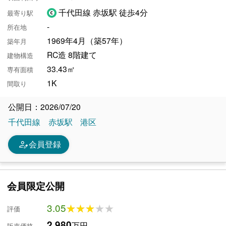
千代田線 赤坂駅 徒歩4分
最寄り駅
-
所在地
1969年4月（築57年）
築年月
RC造 8階建て
建物構造
33.43㎡
専有面積
1K
間取り
公開日：2026/07/20
千代田線
赤坂駅
港区
person_edit
会員登録
会員限定公開
3.05
★★★★★
★★★★★
評価
2,980
万円