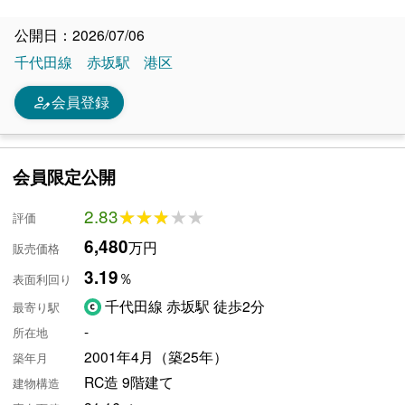
公開日：2026/07/06
千代田線
赤坂駅
港区
person_edit
会員登録
会員限定公開
2.83
★★★★★
★★★★★
評価
6,480
万円
販売価格
3.19
％
表面利回り
千代田線 赤坂駅 徒歩2分
最寄り駅
-
所在地
2001年4月（築25年）
築年月
RC造 9階建て
建物構造