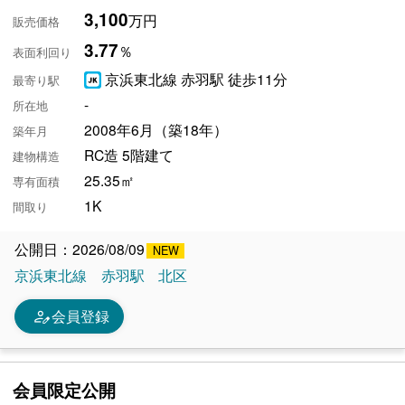
3,100
万円
販売価格
3.77
％
表面利回り
京浜東北線 赤羽駅 徒歩11分
最寄り駅
-
所在地
2008年6月（築18年）
築年月
RC造 5階建て
建物構造
25.35㎡
専有面積
1K
間取り
公開日：2026/08/09
京浜東北線
赤羽駅
北区
person_edit
会員登録
会員限定公開