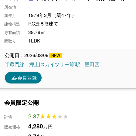
-
所在地
1979年3月（築47年）
築年月
RC造 5階建て
建物構造
38.78㎡
専有面積
1LDK
間取り
公開日：2026/08/09
半蔵門線
押上[スカイツリー前]駅
墨田区
person_edit
会員登録
会員限定公開
2.87
★★★★★
★★★★★
評価
4,280
万円
販売価格