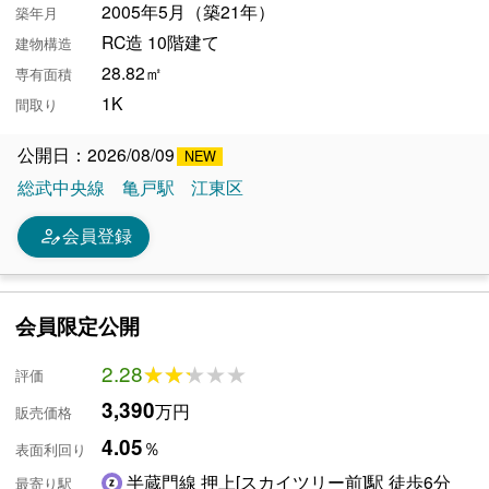
2005年5月（築21年）
築年月
RC造 10階建て
建物構造
28.82㎡
専有面積
1K
間取り
公開日：2026/08/09
総武中央線
亀戸駅
江東区
person_edit
会員登録
会員限定公開
2.28
★★★★★
★★★★★
評価
3,390
万円
販売価格
4.05
％
表面利回り
半蔵門線 押上[スカイツリー前]駅 徒歩6分
最寄り駅