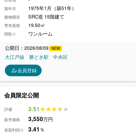
1975年1月（築51年）
築年月
SRC造 15階建て
建物構造
19.50㎡
専有面積
ワンルーム
間取り
公開日：2026/08/09
大江戸線
勝どき駅
中央区
person_edit
会員登録
会員限定公開
3.51
★★★★★
★★★★★
評価
3,550
万円
販売価格
3.41
％
表面利回り