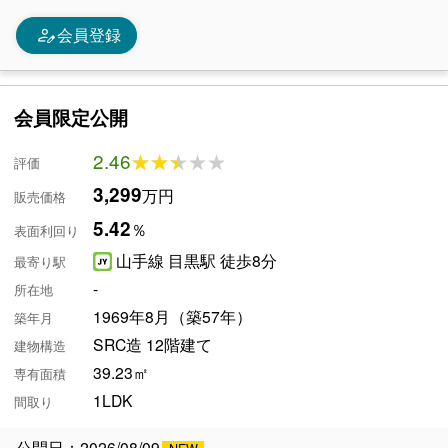
person_edit
会員登録
会員限定公開
2.46
★★★★★
★★★★★
評価
3,299
万円
販売価格
5.42
％
表面利回り
山手線 目黒駅 徒歩8分
最寄り駅
-
所在地
1969年8月（築57年）
築年月
SRC造 12階建て
建物構造
39.23㎡
専有面積
1LDK
間取り
公開日：2026/08/09