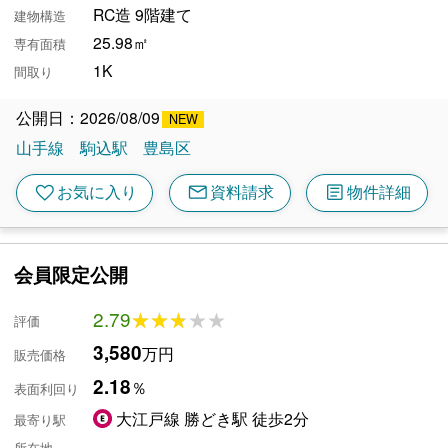
RC造 9階建て
建物構造
25.98㎡
専有面積
1K
間取り
公開日：2026/08/09
山手線
駒込駅
豊島区
mail
article
favorite
お気に入り
資料請求
物件詳細
会員限定公開
2.79
★★★★★
★★★★★
評価
3,580
万円
販売価格
2.18
％
表面利回り
大江戸線 勝どき駅 徒歩2分
最寄り駅
-
所在地