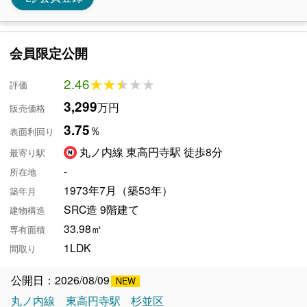
会員限定公開
2.46
★★★★★
★★★★★
評価
3,299
万円
販売価格
3.75
％
表面利回り
丸ノ内線 東高円寺駅 徒歩8分
最寄り駅
-
所在地
1973年7月（築53年）
築年月
SRC造 9階建て
建物構造
33.98㎡
専有面積
1LDK
間取り
公開日：2026/08/09
丸ノ内線
東高円寺駅
杉並区