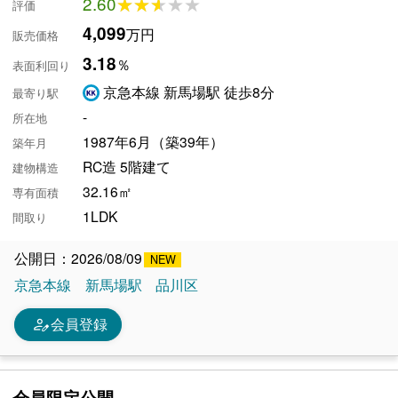
2.60
★★★★★
★★★★★
評価
4,099
万円
販売価格
3.18
％
表面利回り
京急本線 新馬場駅 徒歩8分
最寄り駅
-
所在地
1987年6月（築39年）
築年月
RC造 5階建て
建物構造
32.16㎡
専有面積
1LDK
間取り
公開日：2026/08/09
京急本線
新馬場駅
品川区
person_edit
会員登録
会員限定公開