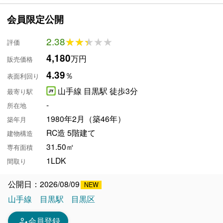
会員限定公開
2.38
★★★★★
★★★★★
評価
4,180
万円
販売価格
4.39
％
表面利回り
山手線 目黒駅 徒歩3分
最寄り駅
-
所在地
1980年2月（築46年）
築年月
RC造 5階建て
建物構造
31.50㎡
専有面積
1LDK
間取り
公開日：2026/08/09
山手線
目黒駅
目黒区
person_edit
会員登録