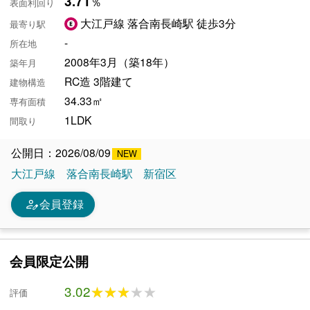
3.71
％
表面利回り
大江戸線 落合南長崎駅 徒歩3分
最寄り駅
-
所在地
2008年3月（築18年）
築年月
RC造 3階建て
建物構造
34.33㎡
専有面積
1LDK
間取り
公開日：2026/08/09
大江戸線
落合南長崎駅
新宿区
person_edit
会員登録
会員限定公開
3.02
★★★★★
★★★★★
評価