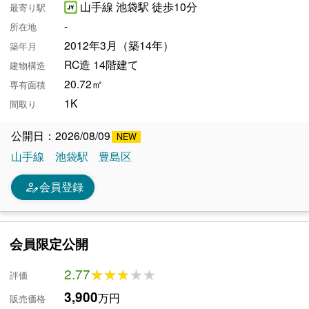
山手線 池袋駅 徒歩10分
最寄り駅
-
所在地
2012年3月（築14年）
築年月
RC造 14階建て
建物構造
20.72㎡
専有面積
1K
間取り
公開日：2026/08/09
山手線
池袋駅
豊島区
person_edit
会員登録
会員限定公開
2.77
★★★★★
★★★★★
評価
3,900
万円
販売価格