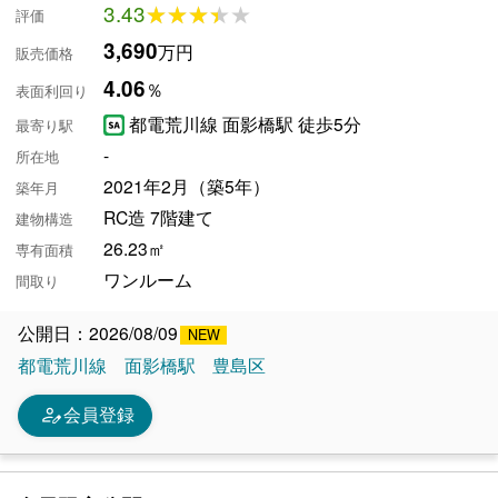
3.43
★★★★★
★★★★★
評価
3,690
万円
販売価格
4.06
％
表面利回り
都電荒川線 面影橋駅 徒歩5分
最寄り駅
-
所在地
2021年2月（築5年）
築年月
RC造 7階建て
建物構造
26.23㎡
専有面積
ワンルーム
間取り
公開日：2026/08/09
都電荒川線
面影橋駅
豊島区
person_edit
会員登録