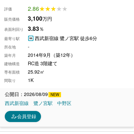
2.86
★★★★★
★★★★★
評価
3,100
万円
販売価格
3.83
％
表面利回り
西武新宿線 鷺ノ宮駅 徒歩6分
最寄り駅
-
所在地
2014年9月（築12年）
築年月
RC造 3階建て
建物構造
25.92㎡
専有面積
1K
間取り
公開日：2026/08/09
西武新宿線
鷺ノ宮駅
中野区
person_edit
会員登録