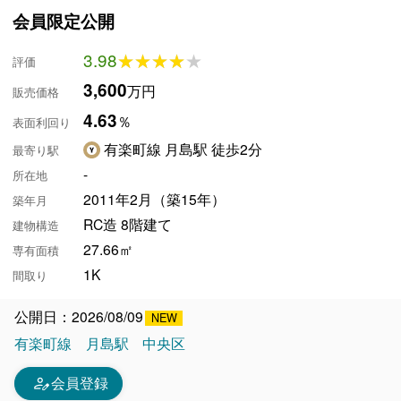
会員限定公開
3.98
★★★★★
★★★★★
評価
3,600
万円
販売価格
4.63
％
表面利回り
有楽町線 月島駅 徒歩2分
最寄り駅
-
所在地
2011年2月（築15年）
築年月
RC造 8階建て
建物構造
27.66㎡
専有面積
1K
間取り
公開日：2026/08/09
有楽町線
月島駅
中央区
person_edit
会員登録