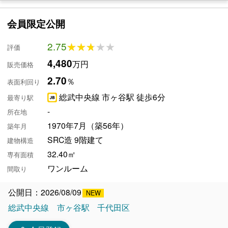
会員限定公開
2.75
★★★★★
★★★★★
評価
4,480
万円
販売価格
2.70
％
表面利回り
総武中央線 市ヶ谷駅 徒歩6分
最寄り駅
-
所在地
1970年7月（築56年）
築年月
SRC造 9階建て
建物構造
32.40㎡
専有面積
ワンルーム
間取り
公開日：2026/08/09
総武中央線
市ヶ谷駅
千代田区