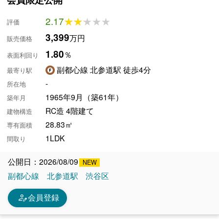
2.17
★★★★★
★★★★★
評価
3,399
万円
販売価格
1.80
％
表面利回り
副都心線 北参道駅 徒歩4分
最寄り駅
-
所在地
1965年9月（築61年）
築年月
RC造 4階建て
建物構造
28.83㎡
専有面積
1LDK
間取り
公開日：2026/08/09
副都心線
北参道駅
渋谷区
person_edit
会員登録