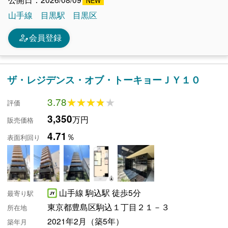
山手線
目黒駅
目黒区
person_edit
会員登録
ザ・レジデンス・オブ・トーキョーＪＹ１０
3.78
★★★★★
★★★★★
評価
3,350
万円
販売価格
4.71
％
表面利回り
山手線 駒込駅 徒歩5分
最寄り駅
東京都豊島区駒込１丁目２１－３
所在地
2021年2月（築5年）
築年月