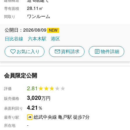
建物構造
28.11㎡
専有面積
ワンルーム
間取り
公開日：2026/08/09
日比谷線
六本木駅
港区
mail
article
favorite
お気に入り
資料請求
物件詳細
会員限定公開
2.81
★★★★★
★★★★★
評価
3,020
万円
販売価格
4.21
％
表面利回り
総武中央線 亀戸駅 徒歩7分
最寄り駅
-
所在地