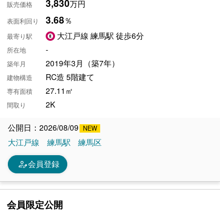
3,830
万円
販売価格
3.68
％
表面利回り
大江戸線 練馬駅 徒歩6分
最寄り駅
-
所在地
2019年3月（築7年）
築年月
RC造 5階建て
建物構造
27.11㎡
専有面積
2K
間取り
公開日：2026/08/09
大江戸線
練馬駅
練馬区
person_edit
会員登録
会員限定公開