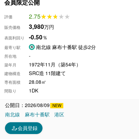
会員限定公開
2.75
★★★★★
★★★★★
評価
3,980
万円
販売価格
-0.50
％
表面利回り
南北線 麻布十番駅 徒歩2分
最寄り駅
-
所在地
1972年11月（築54年）
築年月
SRC造 11階建て
建物構造
28.08㎡
専有面積
1DK
間取り
公開日：2026/08/09
南北線
麻布十番駅
港区
person_edit
会員登録