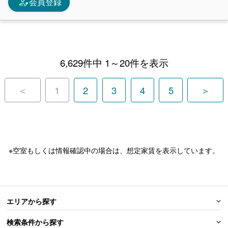
person_edit
会員登録
6,629件中 1～20件を表示
＜
1
2
3
4
5
＞
※空室もしくは情報確認中の場合は、想定家賃を表示しています。
エリアから探す
検索条件から探す