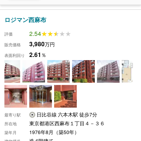
ロジマン西麻布
2.54
★★★★★
★★★★★
評価
3,980
万円
販売価格
2.61
％
表面利回り
日比谷線 六本木駅 徒歩7分
最寄り駅
東京都港区西麻布１丁目４－３６
所在地
1976年8月（築50年）
築年月
造 6階建て