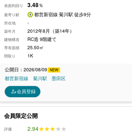
3.48
％
表面利回り
都営新宿線 菊川駅 徒歩9分
最寄り駅
-
所在地
2012年8月（築14年）
築年月
RC造 9階建て
建物構造
25.50㎡
専有面積
1K
間取り
公開日：2026/08/09
都営新宿線
菊川駅
墨田区
person_edit
会員登録
会員限定公開
2.94
★★★★★
★★★★★
評価