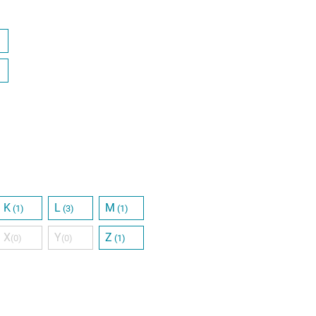
K
L
M
(1)
(3)
(1)
X
Y
Z
(0)
(0)
(1)