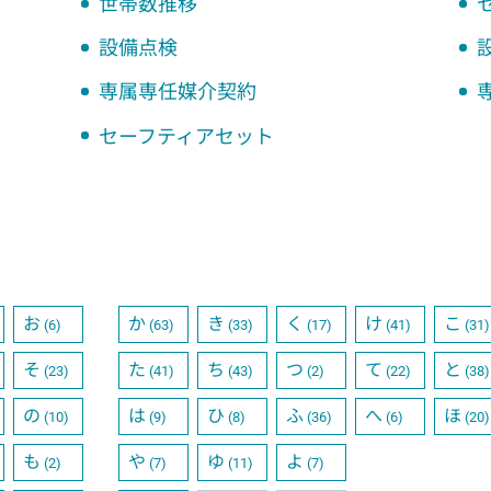
世帯数推移
設備点検
専属専任媒介契約
セーフティアセット
お
か
き
く
け
こ
(6)
(63)
(33)
(17)
(41)
(31)
そ
た
ち
つ
て
と
(23)
(41)
(43)
(2)
(22)
(38)
の
は
ひ
ふ
へ
ほ
(10)
(9)
(8)
(36)
(6)
(20)
も
や
ゆ
よ
(2)
(7)
(11)
(7)