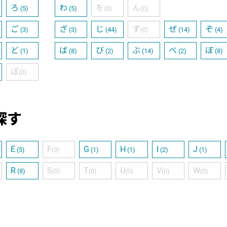
ろ
わ
を
ん
(5)
(5)
(0)
(0)
ご
ざ
じ
ず
ぜ
ぞ
(3)
(3)
(44)
(0)
(14)
(4)
ど
ば
び
ぶ
べ
ぼ
(1)
(8)
(2)
(14)
(2)
(8)
ぽ
(0)
探す
E
F
G
H
I
J
(5)
(0)
(1)
(1)
(2)
(1)
R
S
T
U
V
W
(8)
(0)
(0)
(0)
(0)
(0)