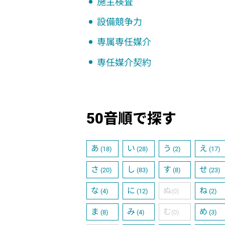
施主検査
設備競争力
専属専任媒介
専任媒介契約
50音順で探す
あ
い
う
え
(18)
(28)
(2)
(17)
さ
し
す
せ
(20)
(83)
(8)
(23)
な
に
ぬ
ね
(4)
(12)
(0)
(2)
ま
み
む
め
(8)
(4)
(0)
(3)