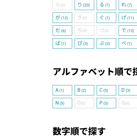
ら
り
る
れ
(0)
(20)
(1)
(7)
が
ぎ
ぐ
げ
(12)
(0)
(1)
(11)
だ
ぢ
づ
で
(6)
(0)
(0)
(13)
ぱ
ぴ
ぷ
ぺ
(1)
(3)
(3)
(1)
アルファベット順で
A
B
C
D
(1)
(2)
(5)
(3)
N
O
P
Q
(5)
(0)
(3)
(0)
数字順で探す