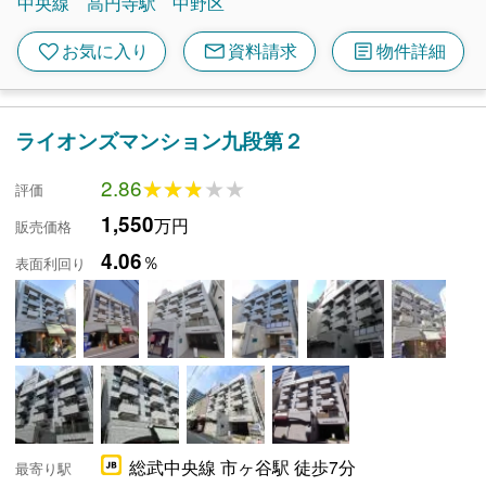
中央線
高円寺駅
中野区
mail
article
favorite
お気に入り
資料請求
物件詳細
ライオンズマンション九段第２
2.86
★★★★★
★★★★★
評価
1,550
万円
販売価格
4.06
％
表面利回り
総武中央線 市ヶ谷駅 徒歩7分
最寄り駅