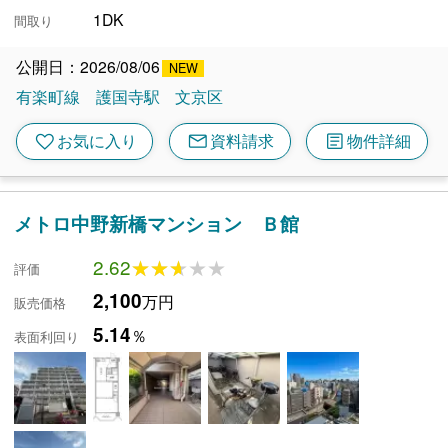
1DK
間取り
公開日：2026/08/06
有楽町線
護国寺駅
文京区
mail
article
favorite
お気に入り
資料請求
物件詳細
メトロ中野新橋マンション Ｂ館
2.62
★★★★★
★★★★★
評価
2,100
万円
販売価格
5.14
％
表面利回り