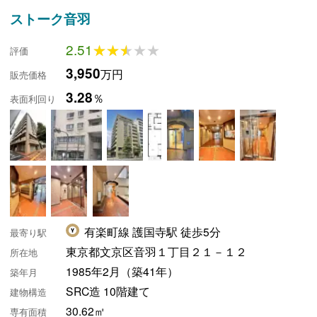
ストーク音羽
2.51
★★★★★
★★★★★
評価
3,950
万円
販売価格
3.28
％
表面利回り
有楽町線 護国寺駅 徒歩5分
最寄り駅
東京都文京区音羽１丁目２１－１２
所在地
1985年2月（築41年）
築年月
SRC造 10階建て
建物構造
30.62㎡
専有面積