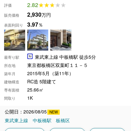
2.82
★★★★★
★★★★★
評価
2,930
万円
販売価格
3.97
％
表面利回り
東武東上線 中板橋駅 徒歩5分
最寄り駅
東京都板橋区双葉町１１－５
所在地
2015年5月（築11年）
築年月
RC造 5階建て
建物構造
25.66㎡
専有面積
1K
間取り
公開日：2026/08/05
東武東上線
中板橋駅
板橋区