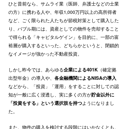
ひと昔前なら、サムライ業（医師、弁護士などの士業
の方）に携わる人や、年収1,000万円以上の高所得者
など、ごく限られた人たちが節税対策として購入した
り、バブル期には、資産としての物件を売却すること
で得られる「キャピタルゲイン」を目的に、一部の富
裕層が購入するといった、どちらかというと、閉鎖的
なイメージが強かった不動産投資。
しかし昨今では、あらゆる
（確定拠
企業による401K
出型年金）の導入や、
各金融機関によるNISAの導入
などから、「投資」「運用」をすることに対しての認
知が一般に広く浸透し、実に多くの方が
貯金以外に
ようになりまし
「投資をする」という選択肢を持つ
た。
また、物件の購入を検討する段階にはいかなくとも、