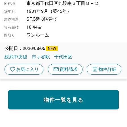
東京都千代田区九段南３丁目８－２
所在地
1981年9月（築45年）
築年月
SRC造 8階建て
建物構造
18.44㎡
専有面積
ワンルーム
間取り
公開日：2026/08/05
総武中央線
市ヶ谷駅
千代田区
mail
article
favorite
お気に入り
資料請求
物件詳細
物件一覧を見る