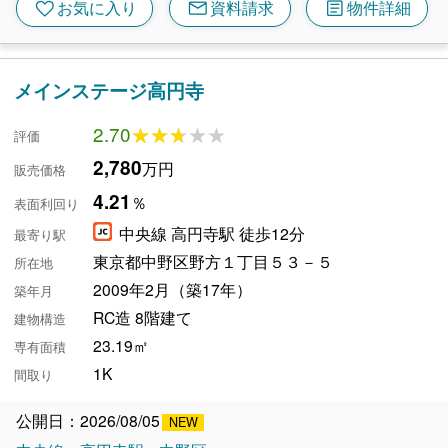
mail
article
favorite
お気に入り
資料請求
物件詳細
メインステージ高円寺
2.70
★★★★★
★★★★★
評価
2,780
万円
販売価格
4.21
％
表面利回り
中央線 高円寺駅 徒歩12分
最寄り駅
東京都中野区野方１丁目５３－５
所在地
2009年2月（築17年）
築年月
RC造 8階建て
建物構造
23.19㎡
専有面積
1K
間取り
公開日：2026/08/05