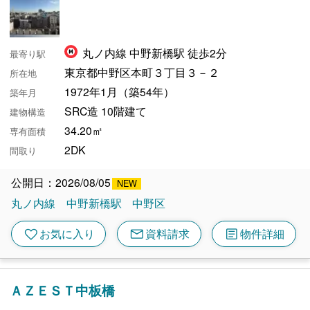
丸ノ内線 中野新橋駅 徒歩2分
最寄り駅
東京都中野区本町３丁目３－２
所在地
1972年1月（築54年）
築年月
SRC造 10階建て
建物構造
34.20㎡
専有面積
2DK
間取り
公開日：2026/08/05
丸ノ内線
中野新橋駅
中野区
mail
article
favorite
お気に入り
資料請求
物件詳細
ＡＺＥＳＴ中板橋