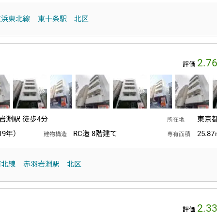
京浜東北線
東十条駅
北区
2.7
評価
岩淵駅 徒歩4分
東京
所在地
19年）
RC造 8階建て
25.8
建物構造
専有面積
南北線
赤羽岩淵駅
北区
2.3
評価