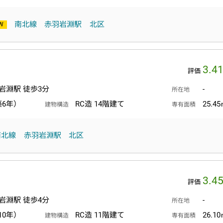
南北線
赤羽岩淵駅
北区
3.4
評価
岩淵駅 徒歩3分
-
所在地
築6年）
RC造 14階建て
25.4
建物構造
専有面積
南北線
赤羽岩淵駅
北区
3.4
評価
岩淵駅 徒歩4分
-
所在地
10年）
RC造 11階建て
26.1
建物構造
専有面積