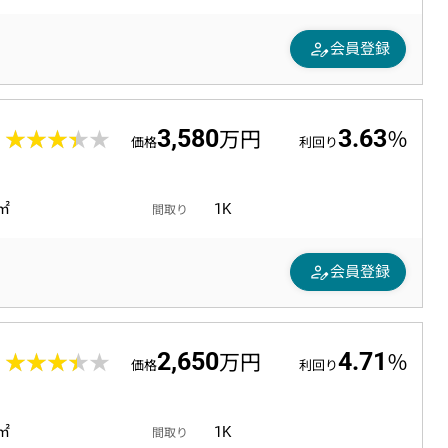
person_edit
会員登録
3,580
3.63
1
★★★★★
★★★★★
万円
％
価格
利回り
5㎡
1K
間取り
person_edit
会員登録
2,650
4.71
5
★★★★★
★★★★★
万円
％
価格
利回り
0㎡
1K
間取り