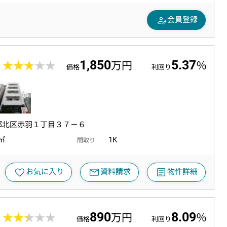
person_edit
会員登録
1,850
5.37
6
★★★★★
★★★★★
万円
％
価格
利回り
都北区赤羽１丁目３７－６
7㎡
1K
間取り
mail
article
favorite
お気に入り
資料請求
物件詳細
890
8.09
3
★★★★★
★★★★★
万円
％
価格
利回り