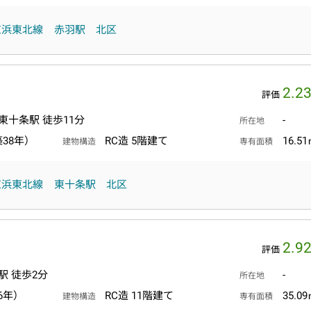
京浜東北線
赤羽駅
北区
2.2
評価
東十条駅 徒歩11分
-
所在地
築38年）
RC造 5階建て
16.5
建物構造
専有面積
京浜東北線
東十条駅
北区
2.9
評価
駅 徒歩2分
-
所在地
6年）
RC造 11階建て
35.0
建物構造
専有面積