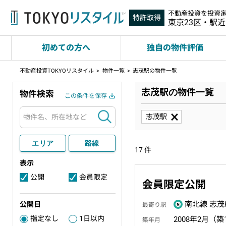
不動産投資を投資
特許取得
東京23区・駅
初めての方へ
独自の物件評価
不動産投資TOKYOリスタイル
物件一覧
志茂駅の物件一覧
志茂駅の物件一覧
物件検索
この条件を保存
検索
志茂駅
エリア
路線
17
件
表示
公開
会員限定
3
4
会員限定公開
南北線 志茂
公開日
最寄り駅
指定なし
1日以内
2008年2月（築
2
築年月