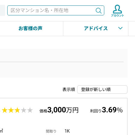
検索
す
お客様の声
アドバイス
表示順
3,000
3.69
4
★★★★★
★★★★★
万円
％
価格
利回り
2㎡
1K
間取り