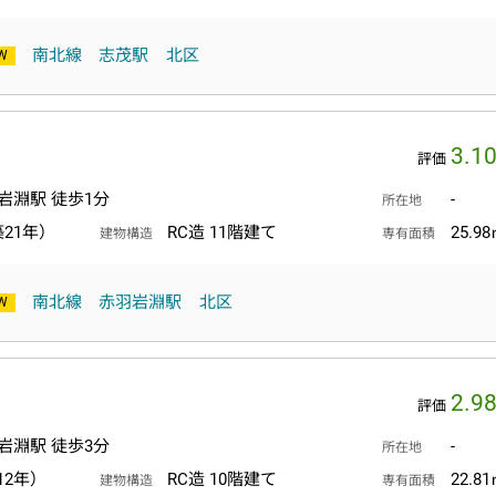
南北線
志茂駅
北区
3.1
評価
岩淵駅 徒歩1分
-
所在地
築21年）
RC造 11階建て
25.9
建物構造
専有面積
南北線
赤羽岩淵駅
北区
2.9
評価
岩淵駅 徒歩3分
-
所在地
12年）
RC造 10階建て
22.8
建物構造
専有面積