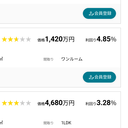
person_edit
会員登録
1,420
4.85
8
★★★★★
★★★★★
万円
％
価格
利回り
0㎡
ワンルーム
間取り
person_edit
会員登録
4,680
3.28
2
★★★★★
★★★★★
万円
％
価格
利回り
9㎡
1LDK
間取り