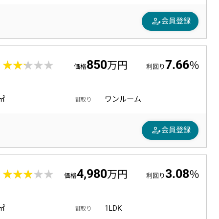
person_edit
会員登録
850
7.66
3
★★★★★
★★★★★
万円
％
価格
利回り
1㎡
ワンルーム
間取り
person_edit
会員登録
4,980
3.08
2
★★★★★
★★★★★
万円
％
価格
利回り
9㎡
1LDK
間取り