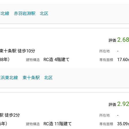
南北線
赤羽岩淵駅
北区
2.6
評価
東十条駅 徒歩10分
-
所在地
38年）
RC造 4階建て
17.6
建物構造
専有面積
京浜東北線
東十条駅
北区
2.9
評価
駅 徒歩2分
-
所在地
6年）
RC造 11階建て
35.0
建物構造
専有面積