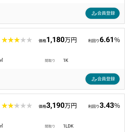
person_edit
会員登録
1,180
6.61
3
★★★★★
★★★★★
万円
％
価格
利回り
1㎡
1K
間取り
person_edit
会員登録
3,190
3.43
6
★★★★★
★★★★★
万円
％
価格
利回り
7㎡
1LDK
間取り