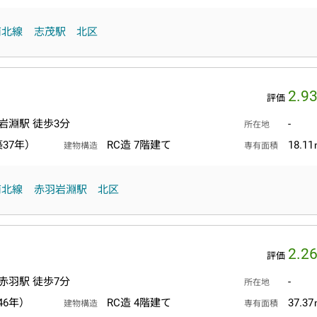
南北線
志茂駅
北区
2.9
評価
岩淵駅 徒歩3分
-
所在地
築37年）
RC造 7階建て
18.1
建物構造
専有面積
南北線
赤羽岩淵駅
北区
2.2
評価
赤羽駅 徒歩7分
-
所在地
46年）
RC造 4階建て
37.3
建物構造
専有面積