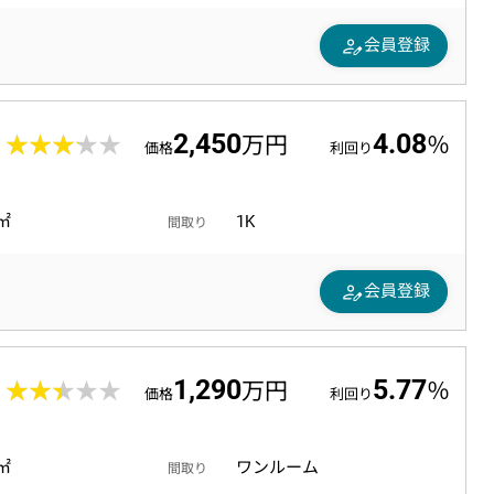
person_edit
会員登録
2,450
4.08
0
★★★★★
★★★★★
万円
％
価格
利回り
3㎡
1K
間取り
person_edit
会員登録
1,290
5.77
9
★★★★★
★★★★★
万円
％
価格
利回り
0㎡
ワンルーム
間取り