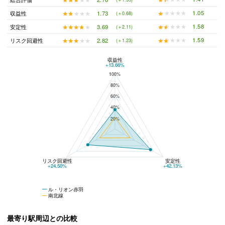
★★★★★
★★★★★
1.05
★★★★★
★★★★★
1.73
収益性
(＋0.68)
★★★★★
★★★★★
1.58
★★★★★
★★★★★
3.69
安定性
(＋2.11)
★★★★★
★★★★★
1.59
★★★★★
★★★★★
2.82
リスク回避性
(＋1.23)
収益性
ル・リオン赤羽と南北線の平均値の総合評価の比較
+13.66%
100%
80%
60%
40%
20%
リスク回避性
安定性
+24.50%
+42.13%
ル・リオン赤羽
南北線
最寄り駅周辺との比較