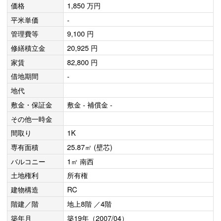
価格
1,850 万円
平米単価
-
管理費等
9,100 円
修繕積立金
20,925 円
家賃
82,800 円
借地期間
-
地代
敷金・保証金
敷金 - 補償金 -
その他一時金
間取り
1K
専有面積
25.87㎡ (壁芯)
バルコニー
1㎡ 南西
土地権利
所有権
建物構造
RC
階建／階
地上8階 ／4階
築年月
築19年（2007/04）