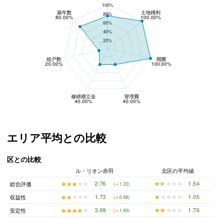
100%
築年数
土地権利
80%
80.00%
100.00%
60%
40%
20%
総戸数
階層
20.00%
100.00%
修繕積立金
管理費
40.00%
40.00%
エリア平均との比較
区との比較
ル・リオン赤羽
北区の平均値
★★★★★
★★★★★
1.54
★★★★★
★★★★★
2.76
総合評価
(＋1.22)
★★★★★
★★★★★
1.05
★★★★★
★★★★★
1.73
収益性
(＋0.68)
★★★★★
★★★★★
1.76
★★★★★
★★★★★
3.69
安定性
(＋1.93)