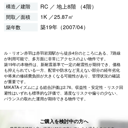
RC ／ 地上8階 （4階）
構造／建階
1K ／25.87㎡
間取／面積
築19年（2007/04）
築年数
ル・リオン赤羽は赤羽岩淵駅から徒歩4分のところにある、7路線
が利用可能で、多方面に非常にアクセスのよい物件です。
築19年の本物件は、新耐震基準で一定の耐震性が期待でき、価格
も抑えられている一方、配管や防水など見えない部分の経年劣化
や将来の修繕費負担が大きくなる可能性があり、管理状況の確認
が重要です。
MIKATAイズムによる総合評価は2.76。収益性・安定性・リスク回
避性はいずれも標準的な評価で、過度なリスクや偏りの少ない、
バランスの取れた運用が期待できる物件です。
ご購入を検討中の方へ