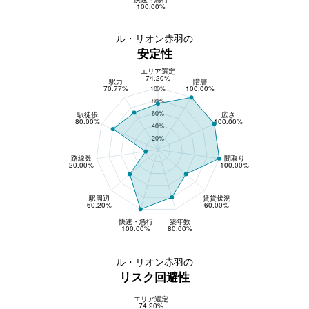
100.00%
ル・リオン赤羽の
安定性
エリア選定
安定性
74.20%
駅力
階層
70.77%
100.00%
100%
80%
60%
駅徒歩
広さ
80.00%
100.00%
40%
20%
路線数
間取り
20.00%
100.00%
駅周辺
賃貸状況
60.20%
60.00%
快速・急行
築年数
100.00%
80.00%
ル・リオン赤羽の
リスク回避性
エリア選定
リスク回避性
74.20%