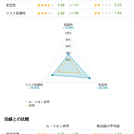
★★★★★
★★★★★
2.02
★★★★★
★★★★★
3.69
安定性
(＋1.67)
★★★★★
★★★★★
1.84
★★★★★
★★★★★
2.82
リスク回避性
(＋0.98)
収益性
ル・リオン赤羽と赤羽の平均値の総合評価の比較
+12.06%
100%
80%
60%
40%
20%
リスク回避性
安定性
+19.50%
+33.33%
ル・リオン赤羽
赤羽
沿線との比較
ル・リオン赤羽
南北線の平均値
★★★★★
★★★★★
1.41
★★★★★
★★★★★
2.76
総合評価
(＋1.35)