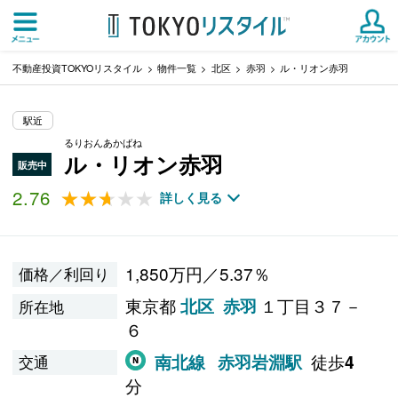
不動産投資TOKYOリスタイル
物件一覧
北区
赤羽
ル・リオン赤羽
駅近
るりおんあかばね
ル・リオン赤羽
販売中
2.76
★★★★★
★★★★★
詳しく見る
1,850万円／5.37％
価格／利回り
東京都
１丁目３７－
北区
赤羽
所在地
６
徒歩
南北線
赤羽岩淵駅
4
交通
分