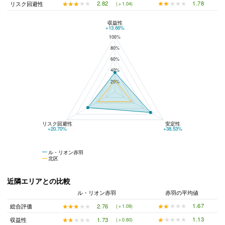
★★★★★
★★★★★
1.78
★★★★★
★★★★★
2.82
リスク回避性
(＋1.04)
収益性
ル・リオン赤羽と北区の平均値の総合評価の比較
+13.66%
100%
80%
60%
40%
20%
リスク回避性
安定性
+20.70%
+38.53%
ル・リオン赤羽
北区
近隣エリアとの比較
ル・リオン赤羽
赤羽の平均値
★★★★★
★★★★★
1.67
★★★★★
★★★★★
2.76
総合評価
(＋1.09)
★★★★★
★★★★★
1.13
★★★★★
★★★★★
1.73
収益性
(＋0.60)