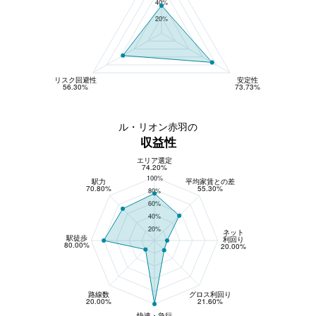
40%
20%
リスク回避性
安定性
56.30%
73.73%
ル・リオン赤羽の
収益性
エリア選定
収益性
74.20%
100%
駅力
平均家賃との差
70.80%
55.30%
80%
60%
40%
20%
ネット
駅徒歩
利回り
80.00%
20.00%
路線数
グロス利回り
20.00%
21.60%
快速・急行