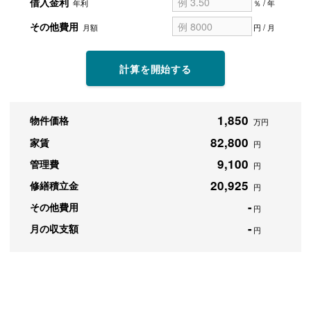
借入金利
年利
％ / 年
その他費用
月額
円 / 月
計算を開始する
1,850
物件価格
万円
82,800
家賃
円
9,100
管理費
円
20,925
修繕積立金
円
-
その他費用
円
-
月の収支額
円