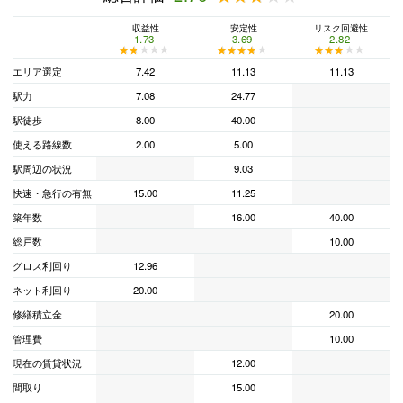
収益性
安定性
リスク回避性
1.73
3.69
2.82
★★★★★
★★★★★
★★★★★
★★★★★
★★★★★
★★★★★
エリア選定
7.42
11.13
11.13
駅力
7.08
24.77
駅徒歩
8.00
40.00
使える路線数
2.00
5.00
駅周辺の状況
9.03
快速・急行の有無
15.00
11.25
築年数
16.00
40.00
総戸数
10.00
グロス利回り
12.96
ネット利回り
20.00
修繕積立金
20.00
管理費
10.00
現在の賃貸状況
12.00
間取り
15.00