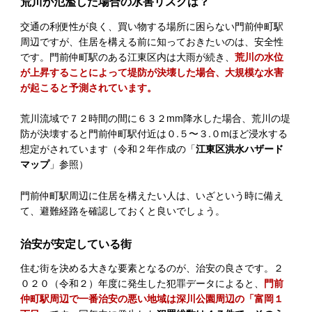
荒川が氾濫した場合の水害リスクは？
交通の利便性が良く、買い物する場所に困らない門前仲町駅
周辺ですが、住居を構える前に知っておきたいのは、安全性
です。門前仲町駅のある江東区内は大雨が続き、
荒川の水位
が上昇することによって堤防が決壊した場合、大規模な水害
が起こると予測されています。
荒川流域で７２時間の間に６３２mm降水した場合、荒川の堤
防が決壊すると門前仲町駅付近は０.５〜３.０mほど浸水する
想定がされています（令和２年作成の「
江東区洪水ハザード
マップ
」参照）
門前仲町駅周辺に住居を構えたい人は、いざという時に備え
て、避難経路を確認しておくと良いでしょう。
治安が安定している街
住む街を決める大きな要素となるのが、治安の良さです。２
０２０（令和２）年度に発生した犯罪データによると、
門前
仲町駅周辺で一番治安の悪い地域は深川公園周辺の「富岡１