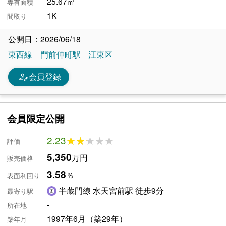
25.67㎡
専有面積
1K
間取り
公開日：2026/06/18
東西線
門前仲町駅
江東区
person_edit
会員登録
会員限定公開
2.23
★★★★★
★★★★★
評価
5,350
万円
販売価格
3.58
％
表面利回り
半蔵門線 水天宮前駅 徒歩9分
最寄り駅
-
所在地
1997年6月（築29年）
築年月