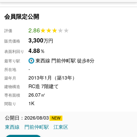
会員限定公開
2.86
★★★★★
★★★★★
評価
3,300
万円
販売価格
4.88
％
表面利回り
東西線 門前仲町駅 徒歩8分
最寄り駅
-
所在地
2013年1月（築13年）
築年月
RC造 7階建て
建物構造
26.07㎡
専有面積
1K
間取り
公開日：2026/08/03
東西線
門前仲町駅
江東区