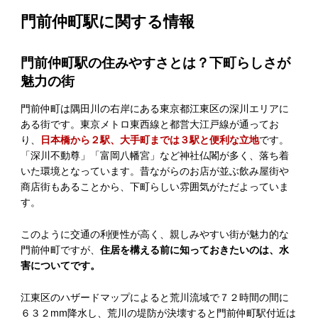
門前仲町駅に関する情報
門前仲町駅の住みやすさとは？下町らしさが
魅力の街
門前仲町は隅田川の右岸にある東京都江東区の深川エリアに
ある街です。東京メトロ東西線と都営大江戸線が通ってお
り、
日本橋から２駅、大手町までは３駅と便利な立地
です。
「深川不動尊」「富岡八幡宮」など神社仏閣が多く、落ち着
いた環境となっています。昔ながらのお店が並ぶ飲み屋街や
商店街もあることから、下町らしい雰囲気がただよっていま
す。
このように交通の利便性が高く、親しみやすい街が魅力的な
門前仲町ですが、
住居を構える前に知っておきたいのは、水
害についてです。
江東区のハザードマップによると荒川流域で７２時間の間に
６３２mm降水し、荒川の堤防が決壊すると門前仲町駅付近は