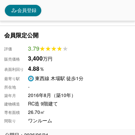
person_edit
会員登録
会員限定公開
3.79
★★★★★
★★★★★
評価
3,400
万円
販売価格
4.88
％
表面利回り
東西線 木場駅 徒歩1分
最寄り駅
-
所在地
2016年8月（築10年）
築年月
RC造 9階建て
建物構造
26.70㎡
専有面積
ワンルーム
間取り
公開日：2026/06/24