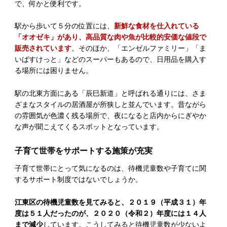
で、何かと便利です。
駅から歩いて５分の位置には、
新鮮な食材を仕入れている
「オオゼキ」があり、高品質な肉や魚が比較的安価な値段で
販売されています
。そのほか、「エンゼルファミリー」「ま
いばすけっと」などのスーパーもあるので、日用品を購入す
る場所には困りません。
駅の北東方面にある「辰巳新道」と呼ばれる通りには、さま
ざまなスタイルの居酒屋が所狭しと並んでいます。昔ながら
の雰囲気が色濃く残る場所で、夜になると店内からにぎやか
な声が聞こえてくるスポットとなっています。
子育て世帯をサポートする施策が充実
子育て世帯にとって気になるのは、待機児童数や子育てに関
するサポート制度ではないでしょうか。
江東区の待機児童数を見てみると、２０１９（平成３１）年
度は５１人だったのが、２０２０（令和２）年度には１４人
まで減少
しています。こうしてみると待機児童数が少ないよ