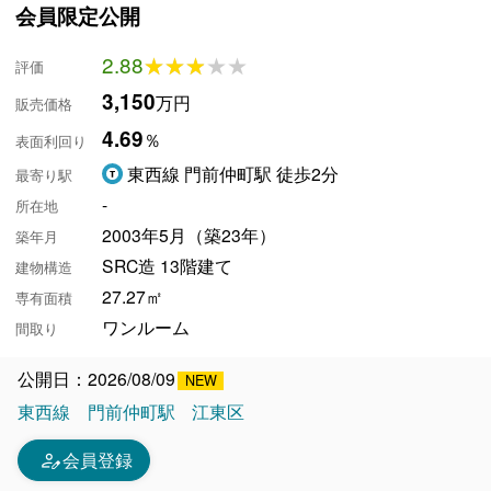
会員限定公開
2.88
★★★★★
★★★★★
評価
3,150
万円
販売価格
4.69
％
表面利回り
東西線 門前仲町駅 徒歩2分
最寄り駅
-
所在地
2003年5月（築23年）
築年月
SRC造 13階建て
建物構造
27.27㎡
専有面積
ワンルーム
間取り
公開日：2026/08/09
東西線
門前仲町駅
江東区
person_edit
会員登録