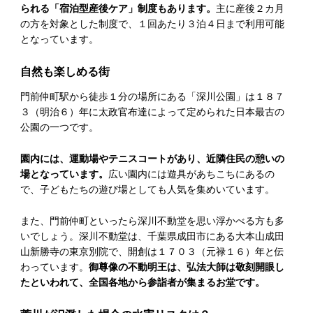
られる「宿泊型産後ケア」制度もあります。
主に産後２カ月
の方を対象とした制度で、１回あたり３泊４日まで利用可能
となっています。
自然も楽しめる街
門前仲町駅から徒歩１分の場所にある「深川公園」は１８７
３（明治６）年に太政官布達によって定められた日本最古の
公園の一つです。
園内には、運動場やテニスコートがあり、近隣住民の憩いの
場となっています。
広い園内には遊具があちこちにあるの
で、子どもたちの遊び場としても人気を集めいています。
また、門前仲町といったら深川不動堂を思い浮かべる方も多
いでしょう。深川不動堂は、千葉県成田市にある大本山成田
山新勝寺の東京別院で、開創は１７０３（元禄１６）年と伝
わっています。
御尊像の不動明王は、弘法大師は敬刻開眼し
たといわれて、全国各地から参詣者が集まるお堂です。