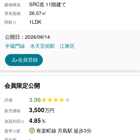
SRC造 11階建て
建物構造
36.07㎡
専有面積
1LDK
間取り
公開日：2026/06/14
半蔵門線
水天宮前駅
江東区
person_edit
会員登録
会員限定公開
3.96
★★★★★
★★★★★
評価
3,500
万円
販売価格
4.85
％
表面利回り
有楽町線 月島駅 徒歩3分
最寄り駅
-
所在地