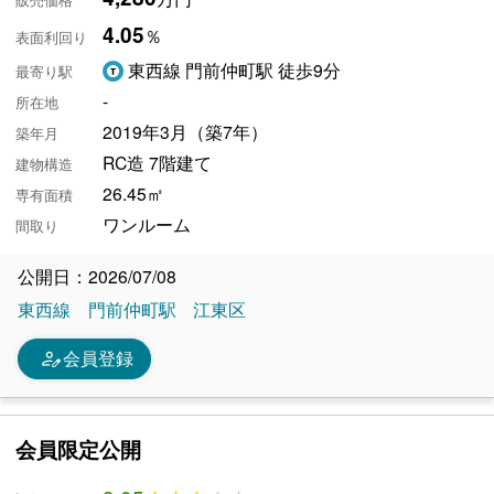
販売価格
4.05
％
表面利回り
東西線 門前仲町駅 徒歩9分
最寄り駅
-
所在地
2019年3月（築7年）
築年月
RC造 7階建て
建物構造
26.45㎡
専有面積
ワンルーム
間取り
公開日：2026/07/08
東西線
門前仲町駅
江東区
person_edit
会員登録
会員限定公開