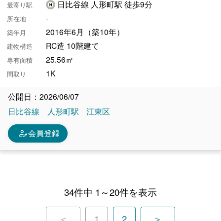
日比谷線 人形町駅 徒歩9分
最寄り駅
-
所在地
2016年6月（築10年）
築年月
RC造 10階建て
建物構造
25.56㎡
専有面積
1K
間取り
公開日：2026/06/07
日比谷線
人形町駅
江東区
person_edit
会員登録
34件中 1～20件を表示
＜
1
2
＞