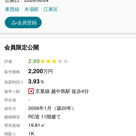
東西線
木場駅
江東区
person_edit
会員登録
会員限定公開
2.99
★★★★★
★★★★★
評価
2,200
万円
販売価格
3.93
％
表面利回り
京葉線 越中島駅 徒歩4分
最寄り駅
-
所在地
2006年1月（築20年）
築年月
RC造 11階建て
建物構造
19.81㎡
専有面積
1K
間取り