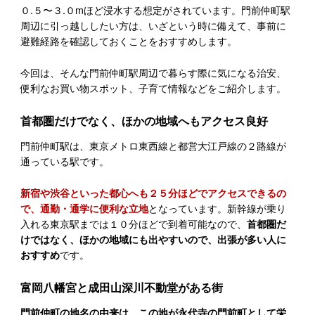
０.５〜３.０mほど浸水する想定がされています。門前仲町駅
周辺に引っ越ししたい方は、いざという時に備えて、事前に
避難経路を確認しておくことをおすすめします。
今回は、そんな門前仲町駅周辺で暮らす際に気になる治安、
便利なお買い物スポット、子育て情報などをご紹介します。
首都圏だけでなく、ほかの地域へもアクセス良好
門前仲町駅は、東京メトロ東西線と都営大江戸線の２路線が
通っている駅です。
新宿や渋谷といった都心へも２５分ほどでアクセスできるの
で、通勤・通学に便利な立地
となっています。新幹線が乗り
入れる東京駅までは１０分ほどで到着可能なので、
首都圏だ
けではなく、ほかの地域にも出やすいので、出張が多い人に
おすすめ
です。
富岡八幡宮と成田山深川不動堂がある街
門前仲町の地名の由来は、この地が永代寺の門前町として栄