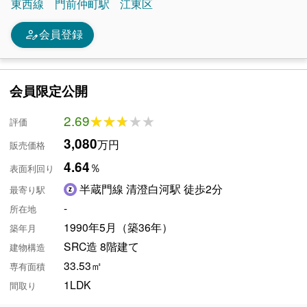
東西線
門前仲町駅
江東区
person_edit
会員登録
会員限定公開
2.69
★★★★★
★★★★★
評価
3,080
万円
販売価格
4.64
％
表面利回り
半蔵門線 清澄白河駅 徒歩2分
最寄り駅
-
所在地
1990年5月（築36年）
築年月
SRC造 8階建て
建物構造
33.53㎡
専有面積
1LDK
間取り