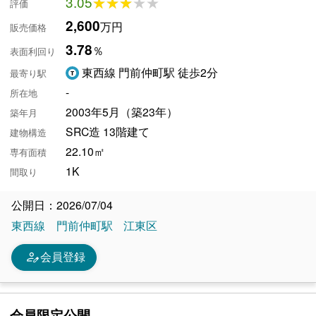
3.05
★★★★★
★★★★★
評価
2,600
万円
販売価格
3.78
％
表面利回り
東西線 門前仲町駅 徒歩2分
最寄り駅
-
所在地
2003年5月（築23年）
築年月
SRC造 13階建て
建物構造
22.10㎡
専有面積
1K
間取り
公開日：2026/07/04
東西線
門前仲町駅
江東区
person_edit
会員登録
会員限定公開