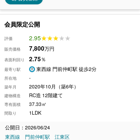
会員限定公開
2.95
★★★★★
★★★★★
評価
7,800
万円
販売価格
2.75
％
表面利回り
東西線 門前仲町駅 徒歩2分
最寄り駅
-
所在地
2020年10月（築6年）
築年月
RC造 12階建て
建物構造
37.33㎡
専有面積
1LDK
間取り
公開日：2026/06/24
東西線
門前仲町駅
江東区