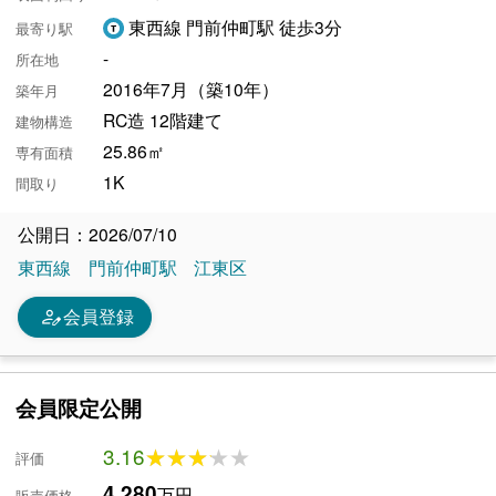
東西線 門前仲町駅 徒歩3分
最寄り駅
-
所在地
2016年7月（築10年）
築年月
RC造 12階建て
建物構造
25.86㎡
専有面積
1K
間取り
公開日：2026/07/10
東西線
門前仲町駅
江東区
person_edit
会員登録
会員限定公開
3.16
★★★★★
★★★★★
評価
4,280
万円