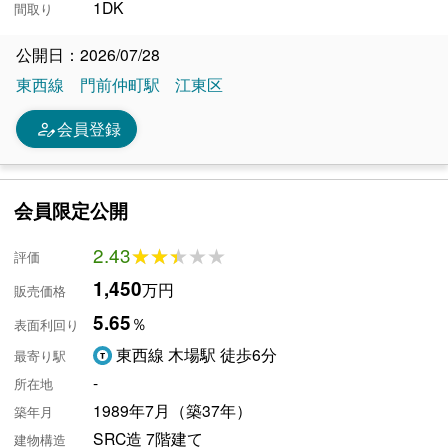
1DK
間取り
公開日：2026/07/28
東西線
門前仲町駅
江東区
person_edit
会員登録
会員限定公開
2.43
★★★★★
★★★★★
評価
1,450
万円
販売価格
5.65
％
表面利回り
東西線 木場駅 徒歩6分
最寄り駅
-
所在地
1989年7月（築37年）
築年月
SRC造 7階建て
建物構造