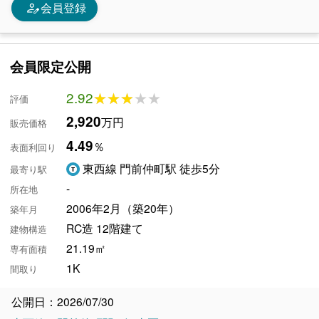
person_edit
会員登録
会員限定公開
2.92
★★★★★
★★★★★
評価
2,920
万円
販売価格
4.49
％
表面利回り
東西線 門前仲町駅 徒歩5分
最寄り駅
-
所在地
2006年2月（築20年）
築年月
RC造 12階建て
建物構造
21.19㎡
専有面積
1K
間取り
公開日：2026/07/30