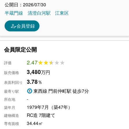
公開日：2026/07/30
半蔵門線
清澄白河駅
江東区
person_edit
会員登録
会員限定公開
2.47
★★★★★
★★★★★
評価
3,480
万円
販売価格
3.78
％
表面利回り
東西線 門前仲町駅 徒歩7分
最寄り駅
-
所在地
1979年7月（築47年）
築年月
RC造 7階建て
建物構造
34.44㎡
専有面積