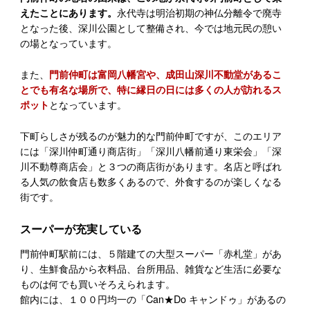
えたことにあります。
永代寺は明治初期の神仏分離令で廃寺
となった後、深川公園として整備され、今では地元民の憩い
の場となっています。
また、
門前仲町は富岡八幡宮や、成田山深川不動堂があるこ
とでも有名な場所で、特に縁日の日には多くの人が訪れるス
ポット
となっています。
下町らしさが残るのが魅力的な門前仲町ですが、このエリア
には「深川仲町通り商店街」「深川八幡前通り東栄会」「深
川不動尊商店会」と３つの商店街があります。名店と呼ばれ
る人気の飲食店も数多くあるので、外食するのが楽しくなる
街です。
スーパーが充実している
門前仲町駅前には、５階建ての大型スーパー「赤札堂」があ
り、生鮮食品から衣料品、台所用品、雑貨など生活に必要な
ものは何でも買いそろえられます。
館内には、１００円均一の「Can★Do キャンドゥ」があるの