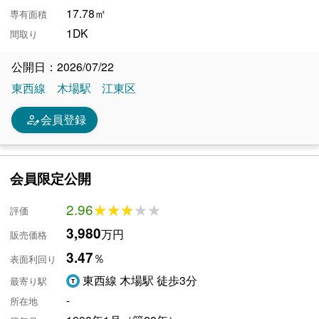
17.78㎡
専有面積
1DK
間取り
公開日：2026/07/22
東西線
木場駅
江東区
person_edit
会員登録
会員限定公開
2.96
★★★★★
★★★★★
評価
3,980
万円
販売価格
3.47
％
表面利回り
東西線 木場駅 徒歩3分
最寄り駅
-
所在地