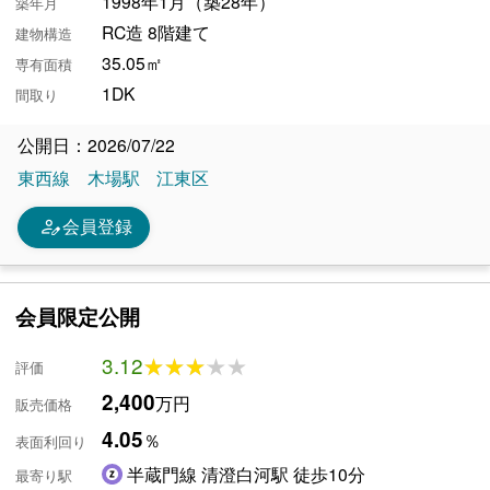
1998年1月（築28年）
築年月
RC造 8階建て
建物構造
35.05㎡
専有面積
1DK
間取り
公開日：2026/07/22
東西線
木場駅
江東区
person_edit
会員登録
会員限定公開
3.12
★★★★★
★★★★★
評価
2,400
万円
販売価格
4.05
％
表面利回り
半蔵門線 清澄白河駅 徒歩10分
最寄り駅