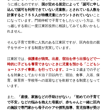
うに感じるのですが、
国が定める規定によって「認可に申し
込んで認可を利用できていない児童数」とされている人数を
計算すると７５５人が待機児童にカウントされていない
こと
になっています。門前仲町で子育てをしたいという方は、引
っ越しする前に一度江東区役所に相談してみても良いかもし
れません。
そんな子育て世帯に人気のある江東区ですが、区内在住の親
子をサポートする制度が充実しています。
江東区では、
保護者が病気、出産、宿泊を伴う出張などで一
時的に子どもを養育できないときに児童を預かる「こどもシ
ョートステイ事業」を行っています。
２〜１２歳までの子ど
もを対象としており６泊７日以内で、宿泊、食事、入浴、保
育、保育所・学校等への送迎などを依頼できる制度となって
います。
また、
「産後、家族などの手助けがない」「初めての子育て
で不安」などの悩みを抱えた母親が、赤ちゃんと一緒に区内
の施設で専門家から母子のケアや授乳指導、育児指導が受け