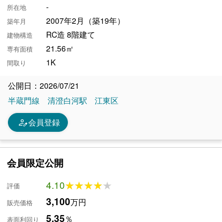
-
所在地
2007年2月（築19年）
築年月
RC造 8階建て
建物構造
21.56㎡
専有面積
1K
間取り
公開日：2026/07/21
半蔵門線
清澄白河駅
江東区
person_edit
会員登録
会員限定公開
4.10
★★★★★
★★★★★
評価
3,100
万円
販売価格
5.35
％
表面利回り