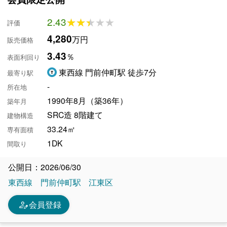
2.43
★★★★★
★★★★★
評価
4,280
万円
販売価格
3.43
％
表面利回り
東西線 門前仲町駅 徒歩7分
最寄り駅
-
所在地
1990年8月（築36年）
築年月
SRC造 8階建て
建物構造
33.24㎡
専有面積
1DK
間取り
公開日：2026/06/30
東西線
門前仲町駅
江東区
person_edit
会員登録