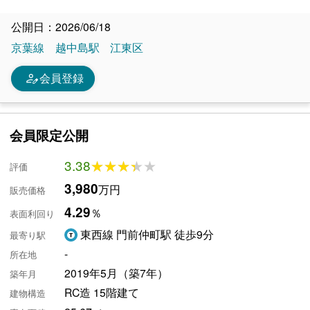
公開日：2026/06/18
京葉線
越中島駅
江東区
person_edit
会員登録
会員限定公開
3.38
★★★★★
★★★★★
評価
3,980
万円
販売価格
4.29
％
表面利回り
東西線 門前仲町駅 徒歩9分
最寄り駅
-
所在地
2019年5月（築7年）
築年月
RC造 15階建て
建物構造