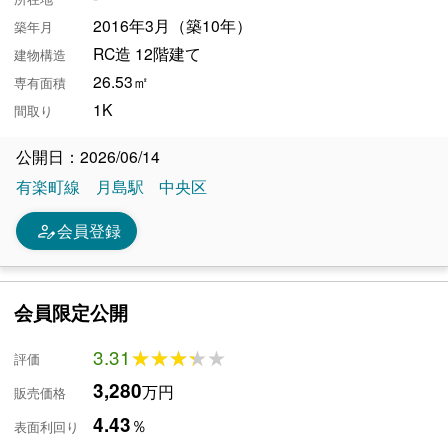
2016年3月（築10年）
築年月
RC造 12階建て
建物構造
26.53㎡
専有面積
1K
間取り
公開日：2026/06/14
有楽町線
月島駅
中央区
person_edit
会員登録
会員限定公開
3.31
★★★★★
★★★★★
評価
3,280
万円
販売価格
4.43
％
表面利回り