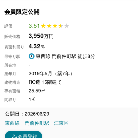
会員限定公開
3.51
★★★★★
★★★★★
評価
3,950
万円
販売価格
4.32
％
表面利回り
東西線 門前仲町駅 徒歩8分
最寄り駅
-
所在地
2019年5月（築7年）
築年月
RC造 15階建て
建物構造
25.59㎡
専有面積
1K
間取り
公開日：2026/06/29
東西線
門前仲町駅
江東区
person_edit
会員登録