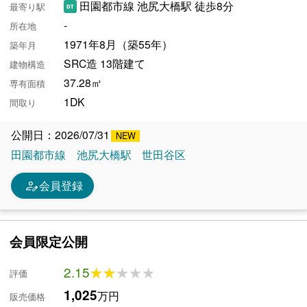
田園都市線 池尻大橋駅 徒歩8分
最寄り駅
-
所在地
1971年8月（築55年）
築年月
SRC造 13階建て
建物構造
37.28㎡
専有面積
1DK
間取り
公開日：2026/07/31
田園都市線
池尻大橋駅
世田谷区
person_edit
会員登録
会員限定公開
2.15
★★★★★
★★★★★
評価
1,025
万円
販売価格