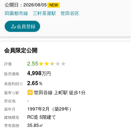
公開日：2026/08/05
田園都市線
三軒茶屋駅
世田谷区
person_edit
会員登録
会員限定公開
2.55
★★★★★
★★★★★
評価
4,998
万円
販売価格
2.65
％
表面利回り
世田谷線 上町駅 徒歩1分
最寄り駅
-
所在地
1997年2月（築29年）
築年月
RC造 5階建て
建物構造
35.85㎡
専有面積