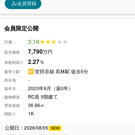
person_edit
会員登録
会員限定公開
3.16
★★★★★
★★★★★
評価
7,790
万円
販売価格
2.27
％
表面利回り
世田谷線 若林駅 徒歩5分
最寄り駅
-
所在地
2023年9月（築3年）
築年月
RC造 5階建て
建物構造
36.96㎡
専有面積
1K
間取り
公開日：2026/08/05