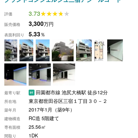
3.73
★★★★★
★★★★★
評価
3,300
万円
販売価格
5.33
％
表面利回り
田園都市線 池尻大橋駅 徒歩12分
最寄り駅
東京都世田谷区三宿１丁目３０－２
所在地
2017年1月（築9年）
築年月
RC造 5階建て
建物構造
25.56㎡
専有面積
1DK
間取り