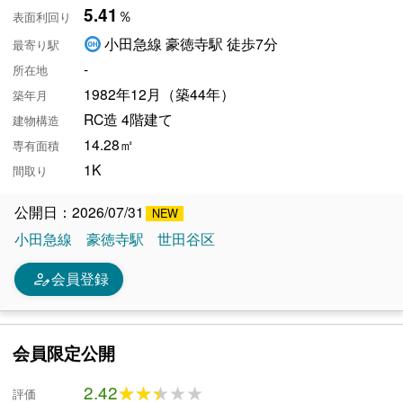
5.41
％
表面利回り
小田急線 豪徳寺駅 徒歩7分
最寄り駅
-
所在地
1982年12月（築44年）
築年月
RC造 4階建て
建物構造
14.28㎡
専有面積
1K
間取り
公開日：2026/07/31
小田急線
豪徳寺駅
世田谷区
person_edit
会員登録
会員限定公開
2.42
★★★★★
★★★★★
評価