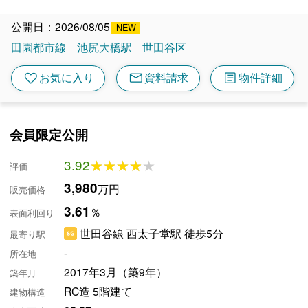
公開日：2026/08/05
田園都市線
池尻大橋駅
世田谷区
mail
article
favorite
お気に入り
資料請求
物件詳細
会員限定公開
3.92
★★★★★
★★★★★
評価
3,980
万円
販売価格
3.61
％
表面利回り
世田谷線 西太子堂駅 徒歩5分
最寄り駅
-
所在地
2017年3月（築9年）
築年月
RC造 5階建て
建物構造