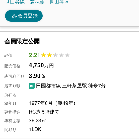
世田谷線
若林駅
世田谷区
person_edit
会員登録
会員限定公開
2.21
★★★★★
★★★★★
評価
4,750
万円
販売価格
3.90
％
表面利回り
田園都市線 三軒茶屋駅 徒歩7分
最寄り駅
-
所在地
1977年6月（築49年）
築年月
RC造 5階建て
建物構造
39.23㎡
専有面積
1LDK
間取り