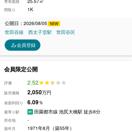
25.57㎡
専有面積
1K
間取り
公開日：2026/08/05
世田谷線
西太子堂駅
世田谷区
person_edit
会員登録
会員限定公開
2.52
★★★★★
★★★★★
評価
2,050
万円
販売価格
6.09
％
表面利回り
田園都市線 池尻大橋駅 徒歩8分
最寄り駅
-
所在地
1971年8月（築55年）
築年月