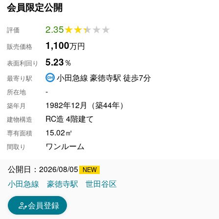
会員限定公開
2.35
★★★★★
★★★★★
評価
1,100
万円
販売価格
5.23
％
表面利回り
小田急線 豪徳寺駅 徒歩7分
最寄り駅
-
所在地
1982年12月（築44年）
築年月
RC造 4階建て
建物構造
15.02㎡
専有面積
ワンルーム
間取り
公開日：2026/08/05
小田急線
豪徳寺駅
世田谷区
person_edit
会員登録