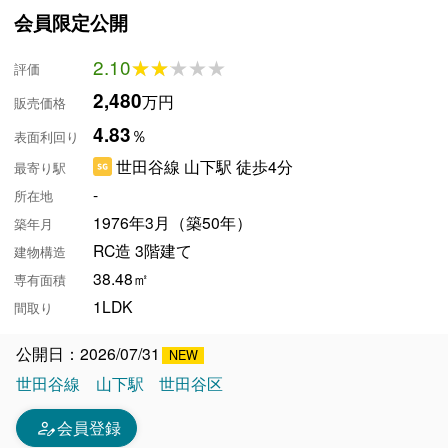
会員限定公開
2.10
★★★★★
★★★★★
評価
2,480
万円
販売価格
4.83
％
表面利回り
世田谷線 山下駅 徒歩4分
最寄り駅
-
所在地
1976年3月（築50年）
築年月
RC造 3階建て
建物構造
38.48㎡
専有面積
1LDK
間取り
公開日：2026/07/31
世田谷線
山下駅
世田谷区
person_edit
会員登録