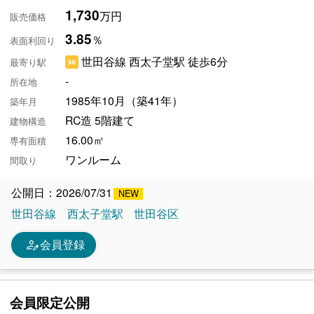
1,730
万円
販売価格
3.85
％
表面利回り
世田谷線 西太子堂駅 徒歩6分
最寄り駅
-
所在地
1985年10月（築41年）
築年月
RC造 5階建て
建物構造
16.00㎡
専有面積
ワンルーム
間取り
公開日：2026/07/31
世田谷線
西太子堂駅
世田谷区
person_edit
会員登録
会員限定公開