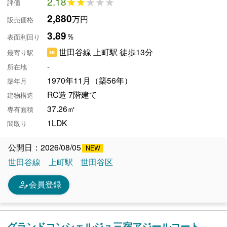
2.18
★★★★★
★★★★★
評価
2,880
万円
販売価格
3.89
％
表面利回り
世田谷線 上町駅 徒歩13分
最寄り駅
-
所在地
1970年11月（築56年）
築年月
RC造 7階建て
建物構造
37.26㎡
専有面積
1LDK
間取り
公開日：2026/08/05
世田谷線
上町駅
世田谷区
person_edit
会員登録
グランドコンシェルジュ三宿アジールコート