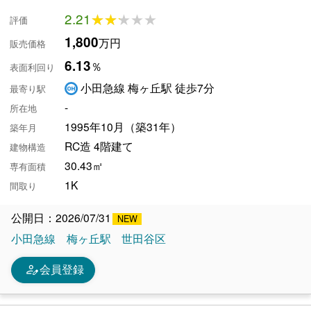
2.21
★★★★★
★★★★★
評価
1,800
万円
販売価格
6.13
％
表面利回り
小田急線 梅ヶ丘駅 徒歩7分
最寄り駅
-
所在地
1995年10月（築31年）
築年月
RC造 4階建て
建物構造
30.43㎡
専有面積
1K
間取り
公開日：2026/07/31
小田急線
梅ヶ丘駅
世田谷区
person_edit
会員登録