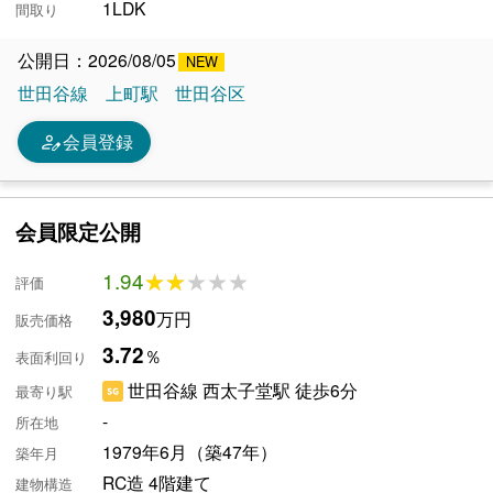
1LDK
間取り
公開日：2026/08/05
世田谷線
上町駅
世田谷区
person_edit
会員登録
会員限定公開
1.94
★★★★★
★★★★★
評価
3,980
万円
販売価格
3.72
％
表面利回り
世田谷線 西太子堂駅 徒歩6分
最寄り駅
-
所在地
1979年6月（築47年）
築年月
RC造 4階建て
建物構造