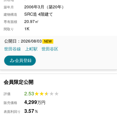
2006年3月（築20年）
築年月
SRC造 4階建て
建物構造
20.97㎡
専有面積
1K
間取り
公開日：2026/08/03
世田谷線
上町駅
世田谷区
person_edit
会員登録
会員限定公開
2.53
★★★★★
★★★★★
評価
4,299
万円
販売価格
3.57
％
表面利回り