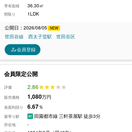
36.30㎡
専有面積
1LDK
間取り
公開日：2026/08/05
世田谷線
西太子堂駅
世田谷区
person_edit
会員登録
会員限定公開
2.86
★★★★★
★★★★★
評価
1,080
万円
販売価格
6.67
％
表面利回り
田園都市線 三軒茶屋駅 徒歩3分
最寄り駅
-
所在地