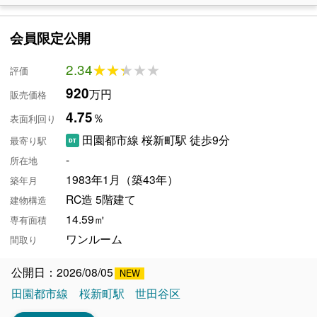
会員限定公開
2.34
★★★★★
★★★★★
評価
920
万円
販売価格
4.75
％
表面利回り
田園都市線 桜新町駅 徒歩9分
最寄り駅
-
所在地
1983年1月（築43年）
築年月
RC造 5階建て
建物構造
14.59㎡
専有面積
ワンルーム
間取り
公開日：2026/08/05
田園都市線
桜新町駅
世田谷区