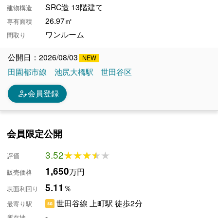
SRC造 13階建て
建物構造
26.97㎡
専有面積
ワンルーム
間取り
公開日：2026/08/03
田園都市線
池尻大橋駅
世田谷区
person_edit
会員登録
会員限定公開
3.52
★★★★★
★★★★★
評価
1,650
万円
販売価格
5.11
％
表面利回り
世田谷線 上町駅 徒歩2分
最寄り駅
-
所在地