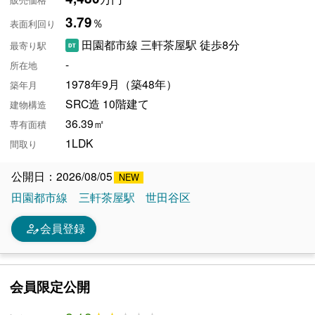
販売価格
3.79
％
表面利回り
田園都市線 三軒茶屋駅 徒歩8分
最寄り駅
-
所在地
1978年9月（築48年）
築年月
SRC造 10階建て
建物構造
36.39㎡
専有面積
1LDK
間取り
公開日：2026/08/05
田園都市線
三軒茶屋駅
世田谷区
person_edit
会員登録
会員限定公開