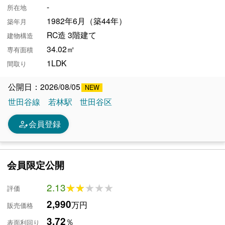
-
所在地
1982年6月（築44年）
築年月
RC造 3階建て
建物構造
34.02㎡
専有面積
1LDK
間取り
公開日：2026/08/05
世田谷線
若林駅
世田谷区
person_edit
会員登録
会員限定公開
2.13
★★★★★
★★★★★
評価
2,990
万円
販売価格
3.72
％
表面利回り