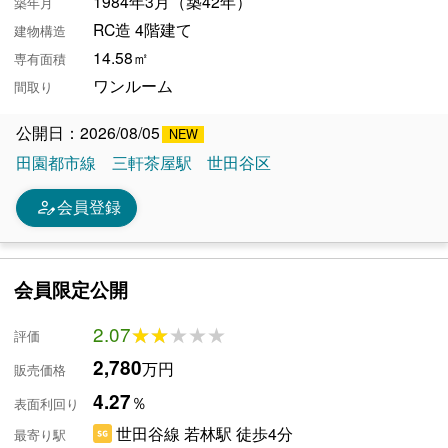
1984年3月（築42年）
築年月
RC造 4階建て
建物構造
14.58㎡
専有面積
ワンルーム
間取り
公開日：2026/08/05
田園都市線
三軒茶屋駅
世田谷区
person_edit
会員登録
会員限定公開
2.07
★★★★★
★★★★★
評価
2,780
万円
販売価格
4.27
％
表面利回り
世田谷線 若林駅 徒歩4分
最寄り駅