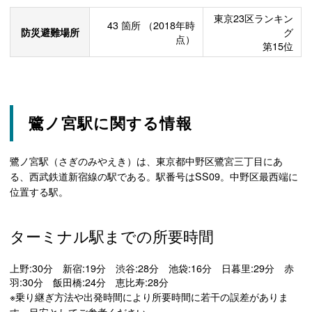
東京23区ランキン
43
箇所
（2018年時
防災避難場所
グ
点）
第15位
鷺ノ宮駅に関する情報
鷺ノ宮駅（さぎのみやえき）は、東京都中野区鷺宮三丁目にあ
る、西武鉄道新宿線の駅である。駅番号はSS09。中野区最西端に
位置する駅。
ターミナル駅までの所要時間
上野:30分 新宿:19分 渋谷:28分 池袋:16分 日暮里:29分 赤
羽:30分 飯田橋:24分 恵比寿:28分
※乗り継ぎ方法や出発時間により所要時間に若干の誤差がありま