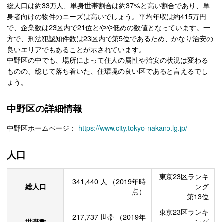
総人口は約33万人、単身世帯割合は約37%と高い割合であり、単
身者向けの物件のニーズは高いでしょう。平均年収は約415万円
で、企業数は23区内で21位とやや低めの数値となっています。一
方で、刑法犯認知件数は23区内で第5位であるため、かなり治安の
良いエリアでもあることが示されています。
中野区の中でも、場所によって住人の属性や治安の状況は変わる
ものの、総じて落ち着いた、住環境の良い区であると言えるでし
ょう。
中野区の詳細情報
中野区ホームページ：
https://www.city.tokyo-nakano.lg.jp/
人口
東京23区ランキ
341,440
人
（2019年時
総人口
ング
点）
第13位
東京23区ランキ
217,737
世帯
（2019年
世帯数
ング