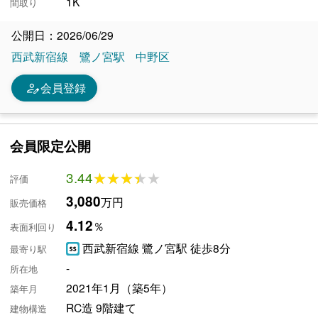
1K
間取り
公開日：2026/06/29
西武新宿線
鷺ノ宮駅
中野区
person_edit
会員登録
会員限定公開
3.44
★★★★★
★★★★★
評価
3,080
万円
販売価格
4.12
％
表面利回り
西武新宿線 鷺ノ宮駅 徒歩8分
最寄り駅
-
所在地
2021年1月（築5年）
築年月
RC造 9階建て
建物構造