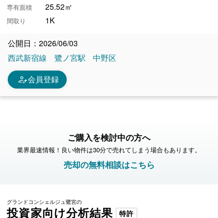
25.52㎡
専有面積
1K
間取り
公開日：2026/06/03
西武新宿線
鷺ノ宮駅
中野区
person_edit
会員登録
ご購入を検討中の方へ
業界最速情報！良い物件は30分で売れてしまう場合もあります。
売却の無料相談はこちら
グランドコンシェルジュ鷺宮の
投資家向け分析結果
特許