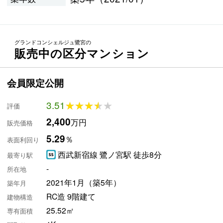
グランドコンシェルジュ鷺宮の
販売中の区分マンション
会員限定公開
3.51
★★★★★
★★★★★
評価
2,400
万円
販売価格
5.29
％
表面利回り
西武新宿線 鷺ノ宮駅 徒歩8分
最寄り駅
-
所在地
2021年1月（築5年）
築年月
RC造 9階建て
建物構造
25.52㎡
専有面積