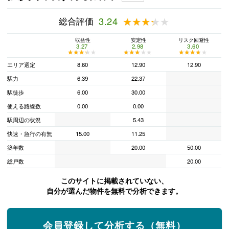
総合評価
3.24
★★★★★
★★★★★
収益性
安定性
リスク回避性
3.27
2.98
3.60
★★★★★
★★★★★
★★★★★
★★★★★
★★★★★
★★★★★
エリア選定
8.60
12.90
12.90
駅力
6.39
22.37
駅徒歩
6.00
30.00
使える路線数
0.00
0.00
駅周辺の状況
5.43
快速・急行の有無
15.00
11.25
築年数
20.00
50.00
総戸数
20.00
このサイトに掲載されていない、
自分が選んだ物件を無料で分析できます。
会員登録して分析する（無料）