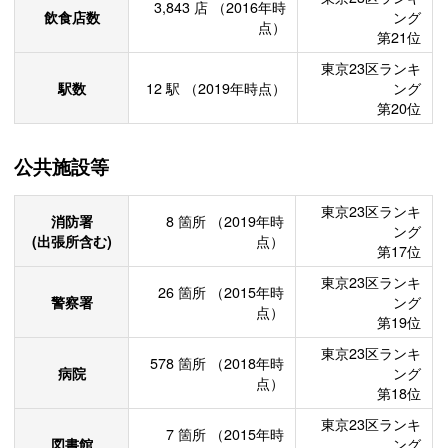
3,843
店
（2016年時
飲食店数
ング
点）
第21位
東京23区ランキ
駅数
12
駅
（2019年時点）
ング
第20位
公共施設等
東京23区ランキ
消防署
8
箇所
（2019年時
ング
(出張所含む)
点）
第17位
東京23区ランキ
26
箇所
（2015年時
警察署
ング
点）
第19位
東京23区ランキ
578
箇所
（2018年時
病院
ング
点）
第18位
東京23区ランキ
7
箇所
（2015年時
図書館
ング