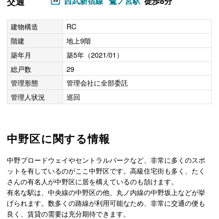
交通
西武新宿線
鷺ノ宮駅
徒歩8分
建物構造
RC
階建
地上9階
築年月
築5年（2021/01）
総戸数
29
管理形態
管理会社に全部委託
管理人状況
巡回
中野区に関する情報
中野ブロードウェイやセントラルパークなど、非常に多くのスポ
ットを有しているのがここ中野区です。高級住宅街も多く、たく
さんの有名人が中野区に居を構えているのも頷けます。
有名な駅は、中央線の中野区の他、丸ノ内線の中野坂上などが挙
げられます。数多くの路線が利用可能なため、非常に交通の便も
良く、賃貸の需要は充分期待できます。