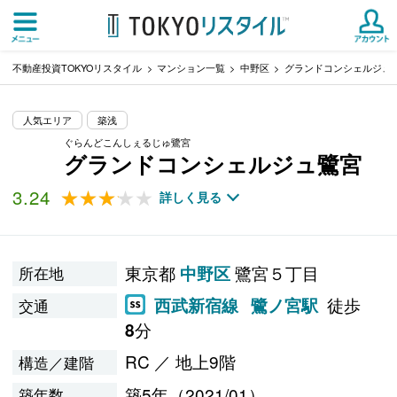
不動産投資TOKYOリスタイル
マンション一覧
中野区
グランドコンシェルジュ
人気エリア
築浅
ぐらんどこんしぇるじゅ鷺宮
グランドコンシェルジュ鷺宮
3.24
★★★★★
★★★★★
詳しく見る
東京都
鷺宮５丁目
中野区
所在地
徒歩
西武新宿線
鷺ノ宮駅
交通
分
8
RC ／ 地上9階
構造／建階
築5年（2021/01）
築年数