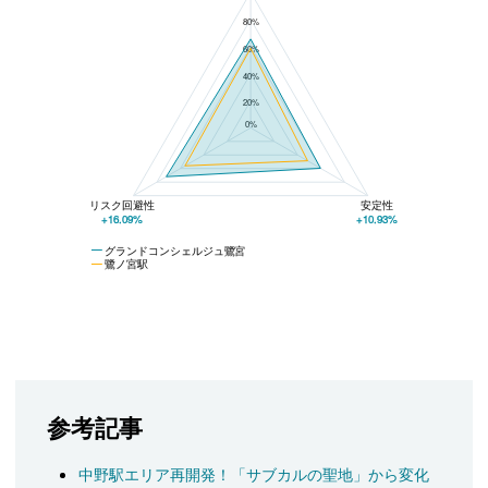
80%
60%
40%
20%
0%
リスク回避性
安定性
+16.09%
+10.93%
グランドコンシェルジュ鷺宮
鷺ノ宮駅
参考記事
中野駅エリア再開発！「サブカルの聖地」から変化