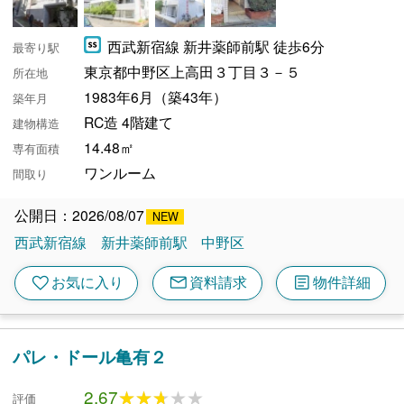
西武新宿線 新井薬師前駅 徒歩6分
最寄り駅
東京都中野区上高田３丁目３－５
所在地
1983年6月（築43年）
築年月
RC造 4階建て
建物構造
14.48㎡
専有面積
ワンルーム
間取り
公開日：2026/08/07
西武新宿線
新井薬師前駅
中野区
mail
article
favorite
お気に入り
資料請求
物件詳細
パレ・ドール亀有２
2.67
★★★★★
★★★★★
評価