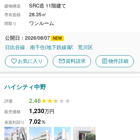
SRC造 11階建て
建物構造
28.35㎡
専有面積
ワンルーム
間取り
公開日：2026/08/07
日比谷線
南千住(地下鉄線)駅
荒川区
mail
article
favorite
お気に入り
資料請求
物件詳細
ハイシティ中野
2.46
★★★★★
★★★★★
評価
1,230
万円
販売価格
7.02
％
表面利回り