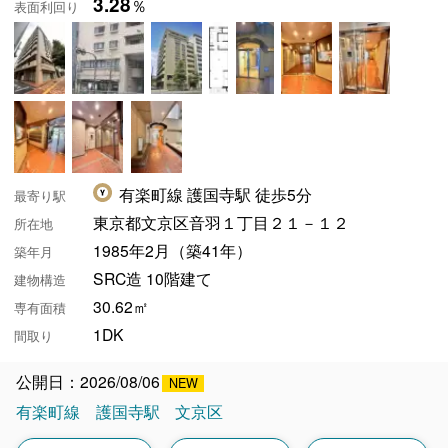
3.28
％
表面利回り
有楽町線 護国寺駅 徒歩5分
最寄り駅
東京都文京区音羽１丁目２１－１２
所在地
1985年2月（築41年）
築年月
SRC造 10階建て
建物構造
30.62㎡
専有面積
1DK
間取り
公開日：2026/08/06
有楽町線
護国寺駅
文京区