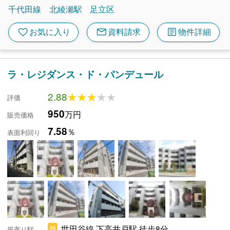
千代田線
北綾瀬駅
足立区
mail
article
favorite
お気に入り
資料請求
物件詳細
ラ・レジダンス・ド・パンデュール
2.88
★★★★★
★★★★★
評価
950
万円
販売価格
7.58
％
表面利回り
世田谷線 下高井戸駅 徒歩8分
最寄り駅