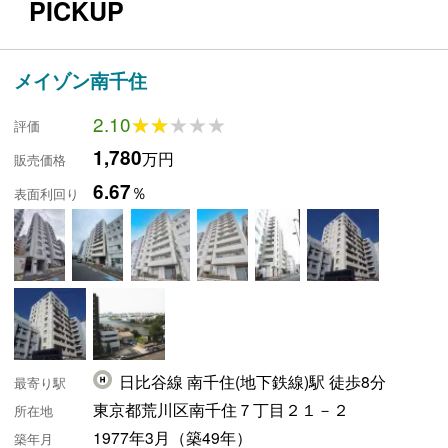
PICKUP
メイゾン南千住
2.10
★★★★★
★★★★★
評価
1,780
万円
販売価格
6.67
％
表面利回り
日比谷線 南千住(地下鉄線)駅 徒歩8分
最寄り駅
東京都荒川区南千住７丁目２１－２
所在地
1977年3月（築49年）
築年月