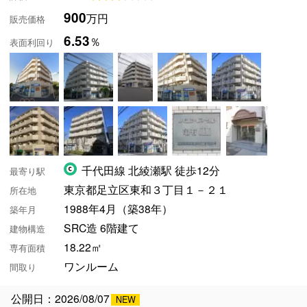
900
万円
販売価格
6.53
％
表面利回り
千代田線 北綾瀬駅 徒歩12分
最寄り駅
東京都足立区東和３丁目１－２１
所在地
1988年4月（築38年）
築年月
SRC造 6階建て
建物構造
18.22㎡
専有面積
ワンルーム
間取り
公開日：2026/08/07