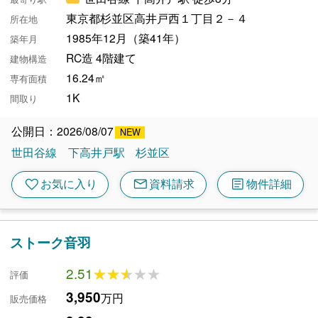
東京都杉並区高井戸西１丁目２－４
所在地
1985年12月（築41年）
築年月
RC造 4階建て
建物構造
16.24㎡
専有面積
1K
間取り
公開日：2026/08/07
世田谷線
下高井戸駅
杉並区
mail
article
favorite
お気に入り
資料請求
物件詳細
ストーク音羽
2.51
★★★★★
★★★★★
評価
3,950
万円
販売価格