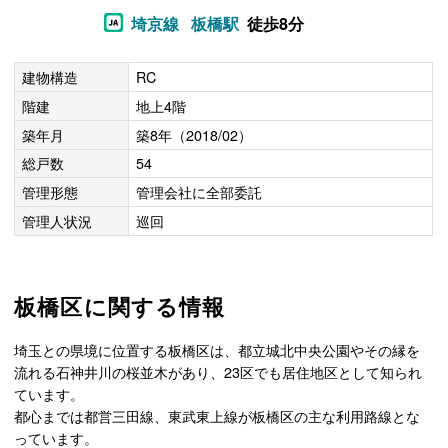
埼京線
板橋駅
徒歩8分
建物構造
RC
階建
地上4階
築年月
築8年（2018/02）
総戸数
54
管理形態
管理会社に全部委託
管理人状況
巡回
板橋区に関する情報
埼玉との県境に位置する板橋区は、都立城北中央公園やその縁を
流れる石神井川の桜並木があり、23区でも居住地区として知られ
ています。
都心までは都営三田線、東武東上線が板橋区の主な利用路線とな
っています。