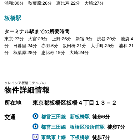
浦和:30分 秋葉原:26分 恵比寿:22分 大崎:27分
板橋駅
ターミナル駅までの所要時間
東京:27分 大宮:29分 上野:26分 新宿:9分 渋谷:20分 池袋:4
分 日暮里:24分 赤羽:6分 飯田橋:21分 大手町:25分 浦和:21
分 秋葉原:28分 恵比寿:19分 大崎:24分
クレイシア板橋モデルノの
物件詳細情報
所在地
東京都板橋区板橋４丁目１３－２
交通
都営三田線
新板橋駅
徒歩6分
都営三田線
板橋区役所前駅
徒歩7分
東武東上線
下板橋駅
徒歩7分