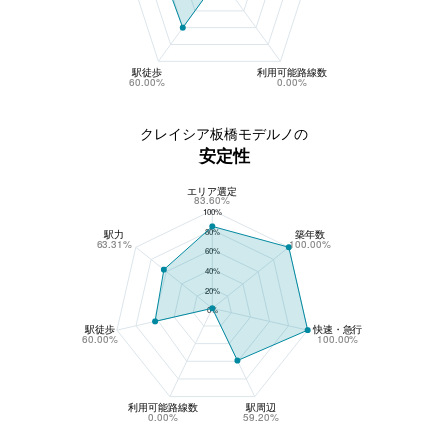
駅徒歩
利用可能路線数
60.00%
0.00%
クレイシア板橋モデルノの
安定性
エリア選定
クレイシア板橋モデルノの安定性
83.60%
100%
80%
駅力
築年数
63.31%
100.00%
60%
40%
20%
0%
駅徒歩
快速・急行
60.00%
100.00%
利用可能路線数
駅周辺
0.00%
59.20%