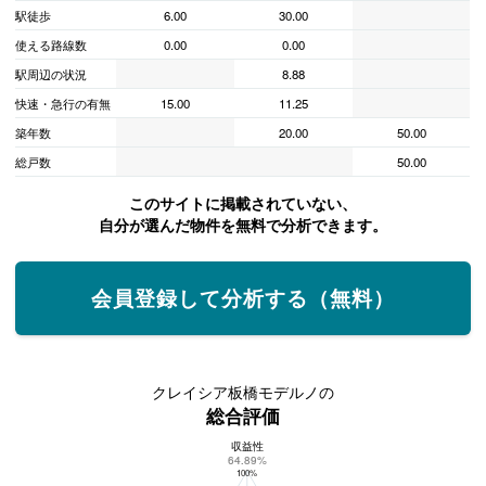
駅徒歩
6.00
30.00
使える路線数
0.00
0.00
駅周辺の状況
8.88
快速・急行の有無
15.00
11.25
築年数
20.00
50.00
総戸数
50.00
このサイトに掲載されていない、
自分が選んだ物件を無料で分析できます。
会員登録して分析する（無料）
クレイシア板橋モデルノの
総合評価
収益性
クレイシア板橋モデルノの総合評価
64.89%
100%