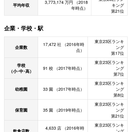
3,773,174
万円
（2018
平均年収
キング
年時点）
第21位
企業・学校・駅
東京23区ランキ
17,472
社
（2016年時
企業数
ング
点）
第17位
東京23区ランキ
学校
91
校
（2017年時点）
ング
（小･中･高）
第7位
東京23区ランキ
幼稚園
33
園
（2017年時点）
ング
第8位
東京23区ランキ
保育園
35
園
（2019年時点）
ング
第21位
東京23区ランキ
4,633
店
（2016年時
飲食店数
ング