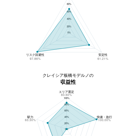
80%
60%
40%
20%
0%
リスク回避性
安定性
97.86%
61.21%
クレイシア板橋モデルノの
収益性
エリア選定
クレイシア板橋モデルノの収益性
83.60%
100%
80%
60%
駅力
快速・急行
40%
63.30%
100.00%
20%
0%