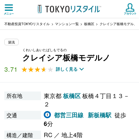
不動産投資TOKYOリスタイル
マンション一覧
板橋区
クレイシア板橋モデルノ
築浅
くれいしあいたばしもでるの
クレイシア板橋モデルノ
3.71
★★★★★
★★★★★
詳しく見る
東京都
板橋４丁目１３－
板橋区
所在地
２
徒歩
都営三田線
新板橋駅
交通
分
6
RC ／ 地上4階
構造／建階