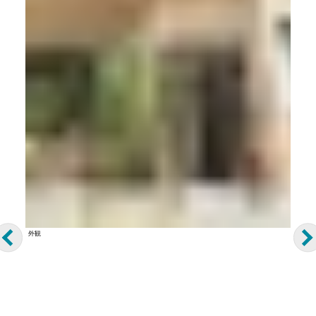
外観
Previous
Nex