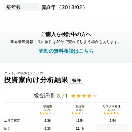
築8年（2018/02）
築年数
ご購入を検討中の方へ
業界最速情報！良い物件は30分で売れてしまう場合もあります。
売却の無料相談はこちら
クレイシア板橋モデルノの
投資家向け分析結果
特許
総合評価
3.71
★★★★★
★★★★★
収益性
安定性
リスク回避性
3.24
3.06
4.89
★★★★★
★★★★★
★★★★★
★★★★★
★★★★★
★★★★★
エリア選定
8.36
12.54
12.54
駅力
6.33
22.16