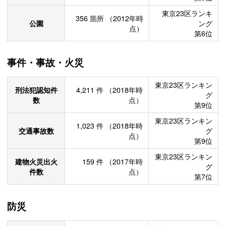
東京23区ランキ
356
箇所
（2012年時
公園
ング
点）
第6位
事件・事故・火災
東京23区ランキン
刑法犯認知件
4,211
件
（2018年時
グ
数
点）
第9位
東京23区ランキン
1,023
件
（2018年時
交通事故数
グ
点）
第9位
東京23区ランキン
建物火災出火
159
件
（2017年時
グ
件数
点）
第7位
防災