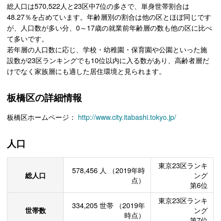
総人口は570,522人と23区中7位の多さで、単身世帯割合は
48.27％を占めています。年齢層別の割合は他の区とほぼ同じです
が、人口数が多い分、0～17歳の就業前年齢層の数も他の区に比べ
て多いです。
若年層の人口数に応じ、学校・幼稚園・保育園や公園といった施
設数が23区ランキングでも10位以内に入る数があり、高齢者層だ
けでなく家族層にも適した居住環境と見られます。
板橋区の詳細情報
板橋区ホームページ：
http://www.city.itabashi.tokyo.jp/
人口
東京23区ランキ
578,456
人
（2019年時
総人口
ング
点）
第6位
東京23区ランキ
334,205
世帯
（2019年
世帯数
ング
時点）
第7位