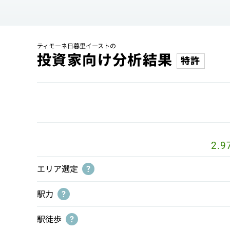
ティモーネ日暮里イーストの
投資家向け分析結果
特許
2.9
エリア選定
?
駅力
?
駅徒歩
?