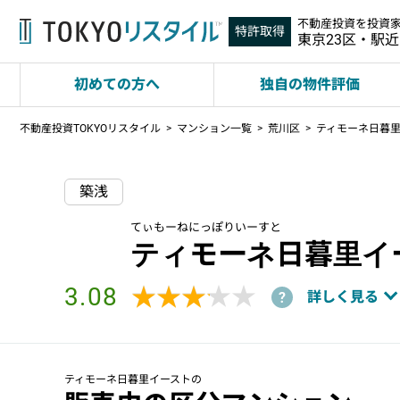
不動産投資を投資
特許取得
東京23区・駅
初めての方へ
独自の物件評価
不動産投資TOKYOリスタイル
マンション一覧
荒川区
ティモーネ日暮
築浅
てぃもーねにっぽりいーすと
ティモーネ日暮里イ
3.08
★★★★★
★★★★★
詳しく見る
?
ティモーネ日暮里イーストの