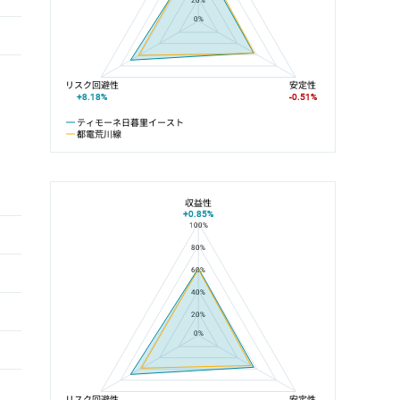
20%
0%
リスク回避性
安定性
+8.18%
-0.51%
ティモーネ日暮里イースト
都電荒川線
収益性
+0.85%
100%
ティモーネ日暮里イーストと荒川区役所前駅の平均値の総合評価の比較
80%
60%
40%
20%
0%
リスク回避性
安定性