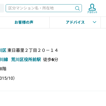
検索
す
お客様の声
アドバイス
川区
東日暮里２丁目２０－１４
川線
荒川区役所前駅
徒歩
6
分
上8階
15/10）