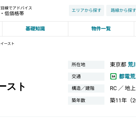
家目線でアドバイス
エリアから探す
路線から探
近・低価格帯
基礎知識
物件一覧
里イースト
東京都
荒
所在地
都電荒
交通
ースト
RC ／ 地
構造／建階
築11年（20
築年数