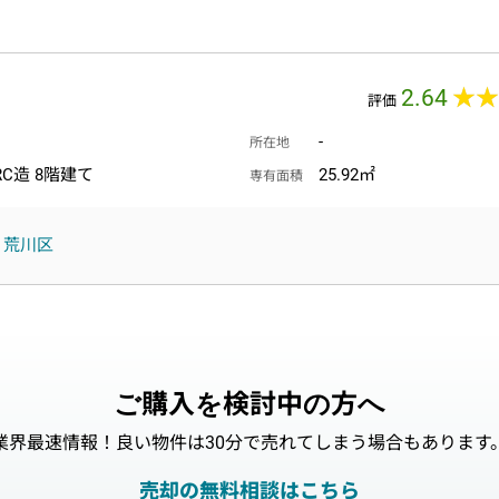
2.64
★★
★★
評価
-
所在地
RC造 8階建て
25.92㎡
専有面積
荒川区
ご購入を検討中の方へ
業界最速情報！良い物件は30分で売れてしまう場合もあります
売却の無料相談はこちら