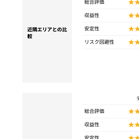
★
★
総合評価
★
★
収益性
★
★
安定性
近隣エリアとの比
較
★
★
リスク回避性
★
★
総合評価
★
★
収益性
★
★
安定性