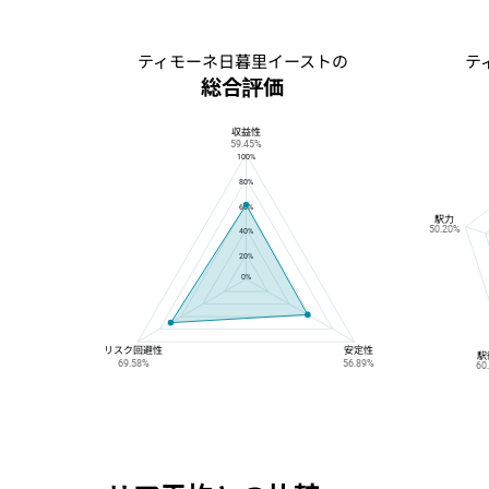
ティモーネ日暮里イーストの
テ
総合評価
収益性
ティモーネ日暮里イーストの総合評価
59.45%
100%
80%
60%
駅力
50.20%
40%
20%
0%
リスク回避性
安定性
駅
69.58%
56.89%
60