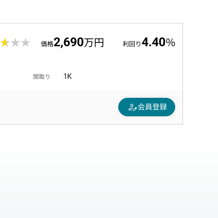
2,690
4.40
★★★
★★★
万円
％
価格
利回り
1K
間取り
person_edit
会員登録
。