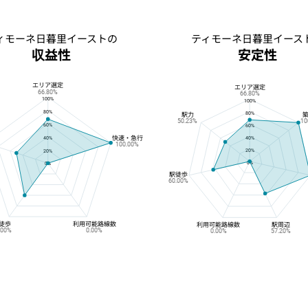
ィモーネ日暮里イーストの
ティモーネ日暮里イース
収益性
安定性
エリア選定
ティモーネ日暮里イーストの収益性
ティモーネ日暮里イーストの安定性
エリア選定
66.80%
66.80%
100%
100%
80%
80%
駅力
50.23%
10
60%
60%
快速・急行
40%
40%
100.00%
20%
20%
0%
0%
駅徒歩
60.00%
徒歩
利用可能路線数
利用可能路線数
駅周辺
.00%
0.00%
0.00%
57.20%