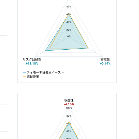
80%
60%
40%
20%
0%
リスク回避性
安定性
+13.18%
+0.49%
ティモーネ日暮里イースト
東日暮里
収益性
-4.15%
100%
ティモーネ日暮里イーストと都電荒川線の平均値の総合評価の比較
80%
60%
40%