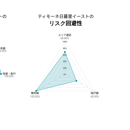
トの
ティモーネ日暮里イーストの
リスク回避性
エリア選定
ティモーネ日暮里イーストのリスク回避性
66.80%
100%
築年数
80%
0.00%
60%
40%
20%
快速・急行
0%
100.00%
築年数
総戸数
100.00%
40.00%