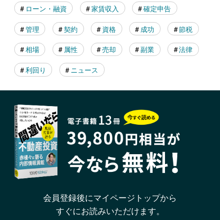
ローン・融資
家賃収入
確定申告
管理
契約
資格
成功
節税
相場
属性
売却
副業
法律
利回り
ニュース
会員登録後にマイページトップから
すぐにお読みいただけます。