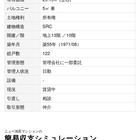
バルコニー
5㎡ 東
土地権利
所有権
建物構造
SRC
階建／階
地上13階 ／10階
築年月
築55年（1971/08）
総戸数
122
管理形態
管理会社に一部委託
管理人状況
日勤
設備
-
現況
賃貸中
引渡し
相談
取引形態
仲介
ニュー池尻マンションの
簡易収支シミュレーション