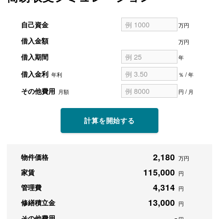
自己資金
万円
借入金額
万円
借入期間
年
借入金利
年利
％ / 年
その他費用
月額
円 / 月
計算を開始する
2,180
物件価格
万円
115,000
家賃
円
4,314
管理費
円
13,000
修繕積立金
円
-
その他費用
円