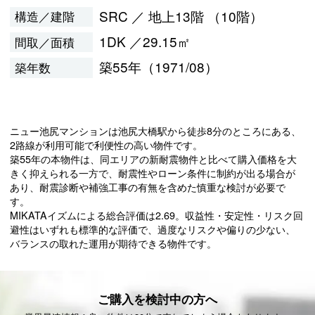
SRC ／ 地上13階 （10階）
構造／建階
1DK ／29.15㎡
間取／面積
築55年（1971/08）
築年数
ニュー池尻マンションは池尻大橋駅から徒歩8分のところにある、
2路線が利用可能で利便性の高い物件です。
築55年の本物件は、同エリアの新耐震物件と比べて購入価格を大
きく抑えられる一方で、耐震性やローン条件に制約が出る場合が
あり、耐震診断や補強工事の有無を含めた慎重な検討が必要で
す。
MIKATAイズムによる総合評価は2.69。収益性・安定性・リスク回
避性はいずれも標準的な評価で、過度なリスクや偏りの少ない、
バランスの取れた運用が期待できる物件です。
ご購入を検討中の方へ