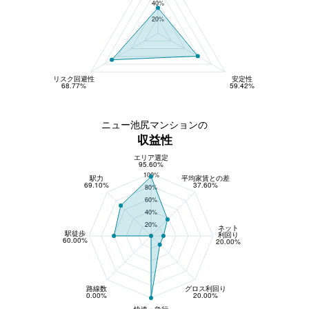
40%
20%
リスク回避性
安定性
68.77%
59.42%
ニュー池尻マンションの
収益性
エリア選定
収益性
95.60%
100%
駅力
平均家賃との差
69.10%
37.60%
80%
60%
40%
20%
ネット
駅徒歩
利回り
60.00%
20.00%
路線数
グロス利回り
0.00%
20.00%
快速・急行