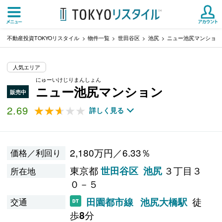
不動産投資TOKYOリスタイル
物件一覧
世田谷区
池尻
ニュー池尻マンション
人気エリア
にゅーいけじりまんしょん
ニュー池尻マンション
販売中
2.69
★★★★★
★★★★★
詳しく見る
2,180万円／6.33％
価格／利回り
東京都
３丁目３
世田谷区
池尻
所在地
０－５
徒
田園都市線
池尻大橋駅
交通
歩
分
8