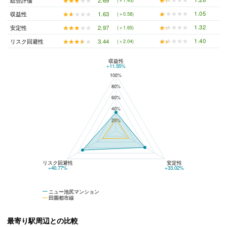
総合評価
(＋1.43)
★★★★★
★★★★★
1.05
★★★★★
★★★★★
1.63
収益性
(＋0.58)
★★★★★
★★★★★
1.32
★★★★★
★★★★★
2.97
安定性
(＋1.65)
★★★★★
★★★★★
1.40
★★★★★
★★★★★
3.44
リスク回避性
(＋2.04)
収益性
ニュー池尻マンションと田園都市線の平均値の総合評価の比較
+11.55%
100%
80%
60%
40%
20%
リスク回避性
安定性
+40.77%
+33.02%
ニュー池尻マンション
田園都市線
最寄り駅周辺との比較