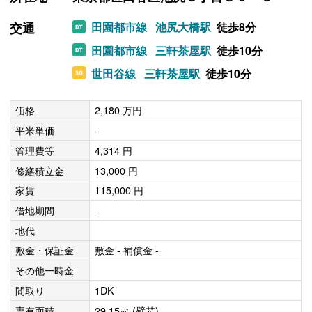
交通
田園都市線
池尻大橋駅
徒歩8分
田園都市線
三軒茶屋駅
徒歩10分
世田谷線
三軒茶屋駅
徒歩10分
価格
2,180 万円
平米単価
-
管理費等
4,314 円
修繕積立金
13,000 円
家賃
115,000 円
借地期間
-
地代
敷金・保証金
敷金 - 補償金 -
その他一時金
間取り
1DK
専有面積
29.15㎡ (壁芯)