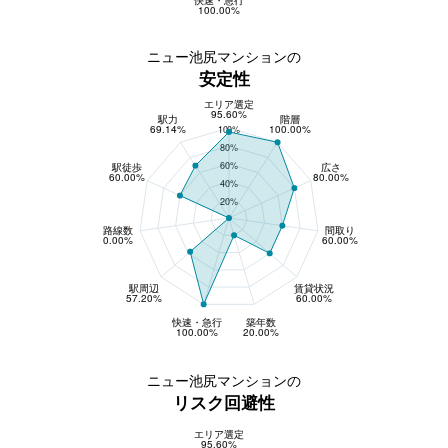
100.00%
ニュー池尻マンションの
安定性
エリア選定
安定性
95.60%
駅力
階層
69.14%
100.00%
100%
80%
60%
駅徒歩
広さ
60.00%
80.00%
40%
20%
路線数
間取り
0.00%
60.00%
駅周辺
賃貸状況
57.20%
60.00%
快速・急行
築年数
100.00%
20.00%
ニュー池尻マンションの
リスク回避性
エリア選定
リスク回避性
95.60%