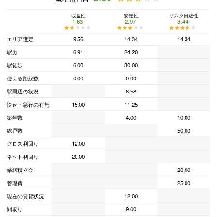
収益性
安定性
リスク回避性
1.63
2.97
3.44
★★★★★
★★★★★
★★★★★
★★★★★
★★★★★
★★★★★
エリア選定
9.56
14.34
14.34
駅力
6.91
24.20
駅徒歩
6.00
30.00
使える路線数
0.00
0.00
駅周辺の状況
8.58
快速・急行の有無
15.00
11.25
築年数
4.00
10.00
総戸数
50.00
グロス利回り
12.00
ネット利回り
20.00
修繕積立金
20.00
管理費
25.00
現在の賃貸状況
12.00
間取り
9.00