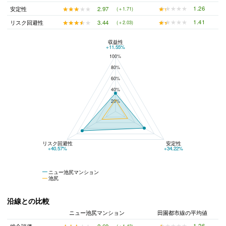
★★★★★
★★★★★
1.26
★★★★★
★★★★★
2.97
安定性
(＋1.71)
★★★★★
★★★★★
1.41
★★★★★
★★★★★
3.44
リスク回避性
(＋2.03)
収益性
ニュー池尻マンションと池尻の平均値の総合評価の比較
+11.55%
100%
80%
60%
40%
20%
リスク回避性
安定性
+40.57%
+34.22%
ニュー池尻マンション
池尻
沿線との比較
ニュー池尻マンション
田園都市線の平均値
★★★★★
★★★★★
1.26
★★★★★
★★★★★
2.69