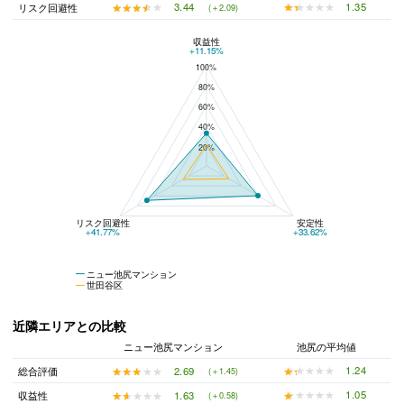
★★★★★
★★★★★
1.35
★★★★★
★★★★★
3.44
リスク回避性
(＋2.09)
収益性
ニュー池尻マンションと世田谷区の平均値の総合評価の比較
+11.15%
100%
80%
60%
40%
20%
リスク回避性
安定性
+41.77%
+33.62%
ニュー池尻マンション
世田谷区
近隣エリアとの比較
ニュー池尻マンション
池尻の平均値
★★★★★
★★★★★
1.24
★★★★★
★★★★★
2.69
総合評価
(＋1.45)
★★★★★
★★★★★
1.05
★★★★★
★★★★★
1.63
収益性
(＋0.58)