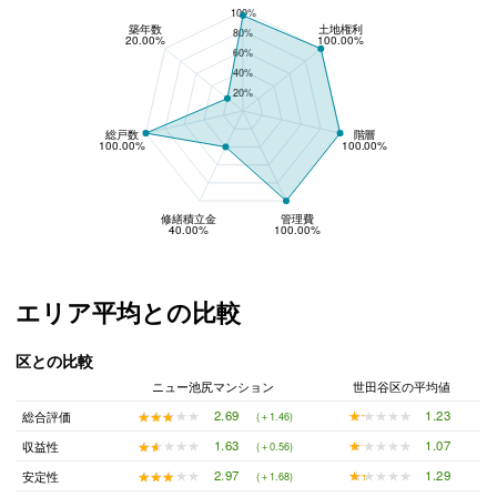
100%
築年数
土地権利
80%
20.00%
100.00%
60%
40%
20%
総戸数
階層
100.00%
100.00%
修繕積立金
管理費
40.00%
100.00%
エリア平均との比較
区との比較
ニュー池尻マンション
世田谷区の平均値
★★★★★
★★★★★
1.23
★★★★★
★★★★★
2.69
総合評価
(＋1.46)
★★★★★
★★★★★
1.07
★★★★★
★★★★★
1.63
収益性
(＋0.56)
★★★★★
★★★★★
1.29
★★★★★
★★★★★
2.97
安定性
(＋1.68)