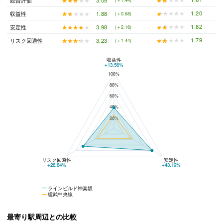
総合評価
(＋1.44)
★★★★★
★★★★★
1.20
★★★★★
★★★★★
1.88
収益性
(＋0.68)
★★★★★
★★★★★
1.82
★★★★★
★★★★★
3.98
安定性
(＋2.16)
★★★★★
★★★★★
1.79
★★★★★
★★★★★
3.23
リスク回避性
(＋1.44)
収益性
ラインビルド神楽坂と総武中央線の平均値の総合評価の比較
+13.56%
100%
80%
60%
40%
20%
リスク回避性
安定性
+28.84%
+43.19%
ラインビルド神楽坂
総武中央線
最寄り駅周辺との比較