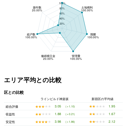
100%
築年数
土地権利
80%
20.00%
100.00%
60%
40%
20%
総戸数
階層
100.00%
100.00%
修繕積立金
管理費
20.00%
100.00%
エリア平均との比較
区との比較
ラインビルド神楽坂
新宿区の平均値
★★★★★
★★★★★
1.95
★★★★★
★★★★★
3.05
総合評価
(＋1.10)
★★★★★
★★★★★
1.67
★★★★★
★★★★★
1.88
収益性
(＋0.21)
★★★★★
★★★★★
2.12
★★★★★
★★★★★
3.98
安定性
(＋1.86)