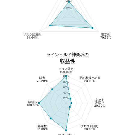
40%
20%
リスク回避性
安定性
64.64%
79.59%
ラインビルド神楽坂の
収益性
エリア選定
収益性
100.00%
100%
駅力
平均家賃との差
72.20%
23.00%
80%
60%
40%
20%
ネット
駅徒歩
利回り
100.00%
20.00%
路線数
グロス利回り
80.00%
20.00%
快速・急行