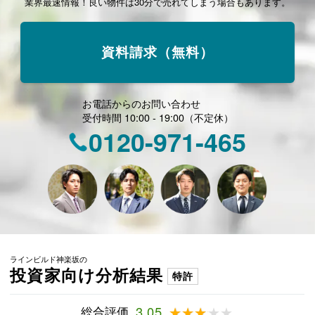
業界最速情報！良い物件は30分で売れてしまう場合もあります。
資料請求（無料）
お電話からのお問い合わせ
受付時間 10:00 - 19:00（不定休）
0120-971-465
ラインビルド神楽坂の
投資家向け分析結果
特許
総合評価
3.05
★★★★★
★★★★★