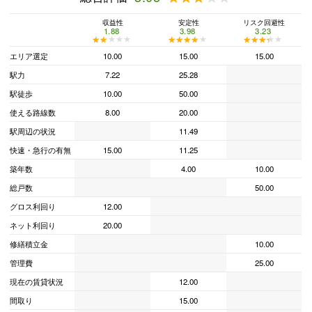
収益性
安定性
リスク回避性
1.88
3.98
3.23
★★★★★
★★★★★
★★★★★
★★★★★
★★★★★
★★★★★
エリア選定
10.00
15.00
15.00
駅力
7.22
25.28
駅徒歩
10.00
50.00
使える路線数
8.00
20.00
駅周辺の状況
11.49
快速・急行の有無
15.00
11.25
築年数
4.00
10.00
総戸数
50.00
グロス利回り
12.00
ネット利回り
20.00
修繕積立金
10.00
管理費
25.00
現在の賃貸状況
12.00
間取り
15.00