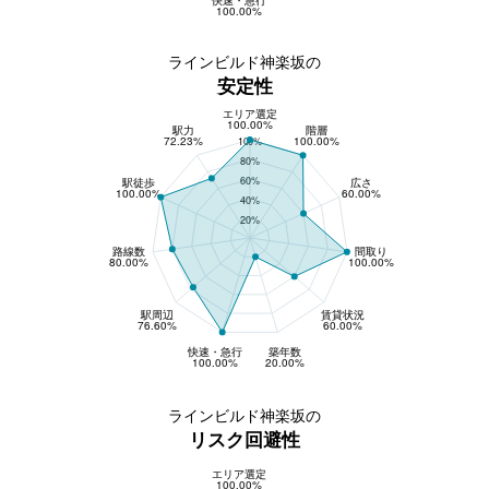
100.00%
ラインビルド神楽坂の
安定性
エリア選定
安定性
100.00%
駅力
階層
72.23%
100.00%
100%
80%
60%
駅徒歩
広さ
100.00%
60.00%
40%
20%
路線数
間取り
80.00%
100.00%
駅周辺
賃貸状況
76.60%
60.00%
快速・急行
築年数
100.00%
20.00%
ラインビルド神楽坂の
リスク回避性
エリア選定
リスク回避性
100.00%