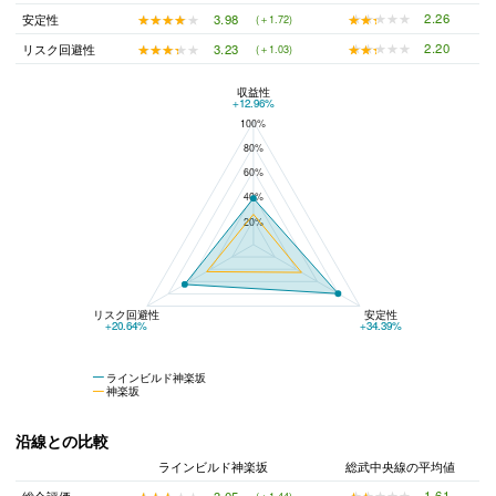
★★★★★
★★★★★
2.26
★★★★★
★★★★★
3.98
安定性
(＋1.72)
★★★★★
★★★★★
2.20
★★★★★
★★★★★
3.23
リスク回避性
(＋1.03)
収益性
ラインビルド神楽坂と神楽坂の平均値の総合評価の比較
+12.96%
100%
80%
60%
40%
20%
リスク回避性
安定性
+20.64%
+34.39%
ラインビルド神楽坂
神楽坂
沿線との比較
ラインビルド神楽坂
総武中央線の平均値
★★★★★
★★★★★
1.61
★★★★★
★★★★★
3.05