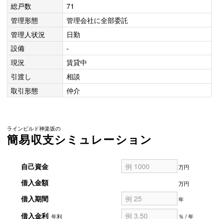
総戸数
71
管理形態
管理会社に全部委託
管理人状況
日勤
設備
-
現況
賃貸中
引渡し
相談
取引形態
仲介
ラインビルド神楽坂の
簡易収支シミュレーション
自己資金
万円
借入金額
万円
借入期間
年
借入金利
年利
％ / 年