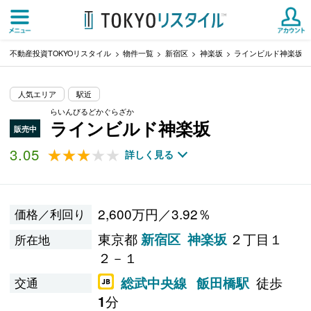
不動産投資TOKYOリスタイル
物件一覧
新宿区
神楽坂
ラインビルド神楽坂
人気エリア
駅近
らいんびるどかぐらざか
ラインビルド神楽坂
販売中
3.05
★★★★★
★★★★★
詳しく見る
2,600万円／3.92％
価格／利回り
東京都
２丁目１
新宿区
神楽坂
所在地
２－１
徒歩
総武中央線
飯田橋駅
交通
分
1