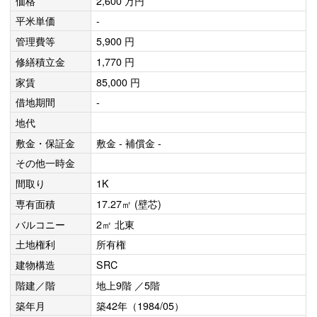
価格
2,600 万円
平米単価
-
管理費等
5,900 円
修繕積立金
1,770 円
家賃
85,000 円
借地期間
-
地代
敷金・保証金
敷金 - 補償金 -
その他一時金
間取り
1K
専有面積
17.27㎡ (壁芯)
バルコニー
2㎡ 北東
土地権利
所有権
建物構造
SRC
階建／階
地上9階 ／5階
築年月
築42年（1984/05）