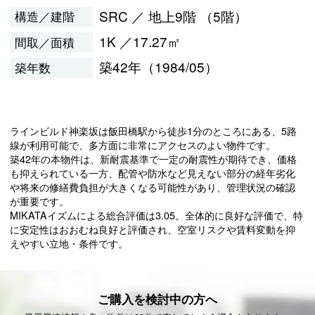
SRC ／ 地上9階 （5階）
構造／建階
1K ／17.27㎡
間取／面積
築42年（1984/05）
築年数
ラインビルド神楽坂は飯田橋駅から徒歩1分のところにある、5路
線が利用可能で、多方面に非常にアクセスのよい物件です。
築42年の本物件は、新耐震基準で一定の耐震性が期待でき、価格
も抑えられている一方、配管や防水など見えない部分の経年劣化
や将来の修繕費負担が大きくなる可能性があり、管理状況の確認
が重要です。
MIKATAイズムによる総合評価は3.05。全体的に良好な評価で、特
に安定性はおおむね良好と評価され、空室リスクや賃料変動を抑
えやすい立地・条件です。
ご購入を検討中の方へ