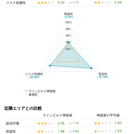
★★★★★
★★★★★
2.06
★★★★★
★★★★★
3.23
リスク回避性
(＋1.17)
収益性
ラインビルド神楽坂と新宿区の平均値の総合評価の比較
+4.16%
100%
80%
60%
40%
20%
リスク回避性
安定性
+23.44%
+37.19%
ラインビルド神楽坂
新宿区
近隣エリアとの比較
ラインビルド神楽坂
神楽坂の平均値
★★★★★
★★★★★
1.90
★★★★★
★★★★★
3.05
総合評価
(＋1.15)
★★★★★
★★★★★
1.23
★★★★★
★★★★★
1.88
収益性
(＋0.65)