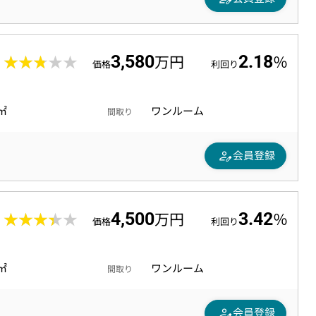
3,580
2.18
9
★★★★★
★★★★★
万円
％
価格
利回り
0㎡
ワンルーム
間取り
person_edit
会員登録
4,500
3.42
1
★★★★★
★★★★★
万円
％
価格
利回り
0㎡
ワンルーム
間取り
person_edit
会員登録