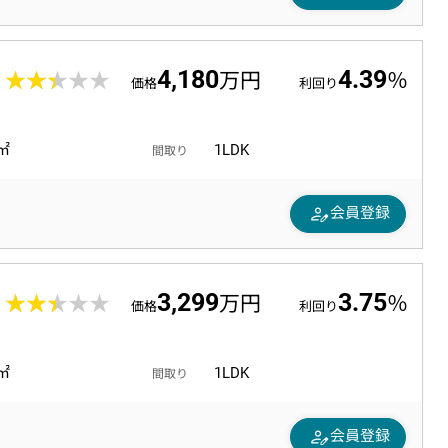
4,180
4.39
8
★★★★★
★★★★★
万円
％
価格
利回り
0㎡
1LDK
間取り
person_edit
会員登録
3,299
3.75
6
★★★★★
★★★★★
万円
％
価格
利回り
8㎡
1LDK
間取り
person_edit
会員登録