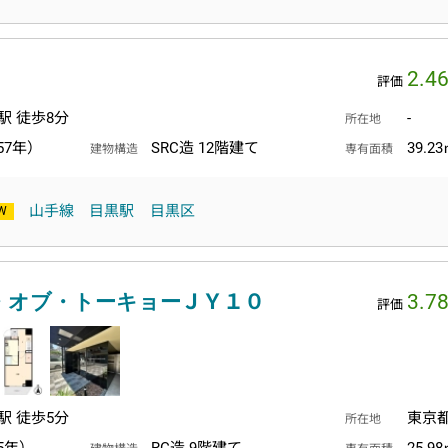
2.4
評価
駅 徒歩8分
-
所在地
57年）
SRC造 12階建て
39.2
建物構造
専有面積
山手線
目黒駅
目黒区
・オブ・トーキョーＪＹ１０
3.7
評価
駅 徒歩5分
東京
所在地