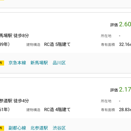
2.6
評価
馬場駅 徒歩8分
-
所在地
39年）
RC造 5階建て
32.1
建物構造
専有面積
京急本線
新馬場駅
品川区
2.1
評価
参道駅 徒歩4分
-
所在地
61年）
RC造 4階建て
28.8
建物構造
専有面積
副都心線
北参道駅
渋谷区