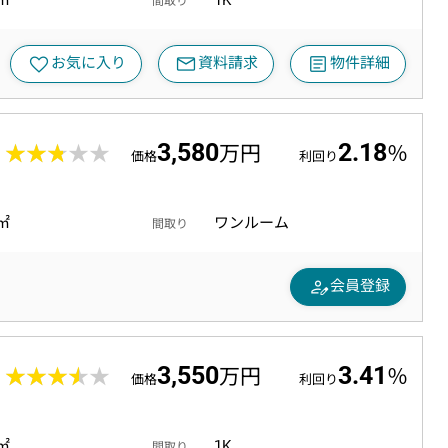
8㎡
1K
間取り
mail
article
favorite
お気に入り
資料請求
物件詳細
3,580
2.18
9
★★★★★
★★★★★
万円
％
価格
利回り
0㎡
ワンルーム
間取り
person_edit
会員登録
3,550
3.41
1
★★★★★
★★★★★
万円
％
価格
利回り
2㎡
1K
間取り