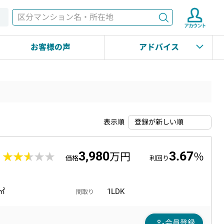
検索
す
お客様の声
アドバイス
表示順
3,980
3.67
8
★★★★★
★★★★★
万円
％
価格
利回り
8㎡
1LDK
間取り
person_edit
会員登録