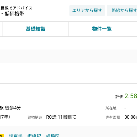
家目線でアドバイス
エリアから探す
路線から探
近・低価格帯
基礎知識
物件一覧
2.5
評価
駅 徒歩4分
-
所在地
17年）
RC造 11階建て
30.0
建物構造
専有面積
埼京線
板橋駅
板橋区