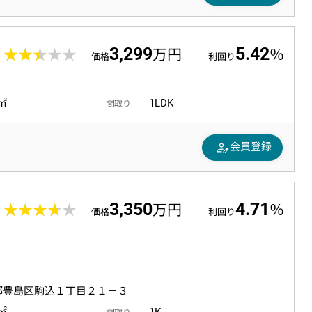
3,299
5.42
6
★★★★★
★★★★★
万円
％
価格
利回り
3㎡
1LDK
間取り
person_edit
会員登録
3,350
4.71
8
★★★★★
★★★★★
万円
％
価格
利回り
都豊島区駒込１丁目２１－３