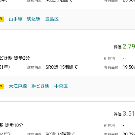
5年）
RC造 9階建て
25.9
建物構造
専有面積
山手線
駒込駅
豊島区
2.7
評価
どき駅 徒歩2分
-
所在地
51年）
SRC造 15階建て
19.5
建物構造
専有面積
大江戸線
勝どき駅
中央区
3.5
評価
駅 徒歩10分
-
所在地
14年）
RC造 14階建て
20.7
建物構造
専有面積