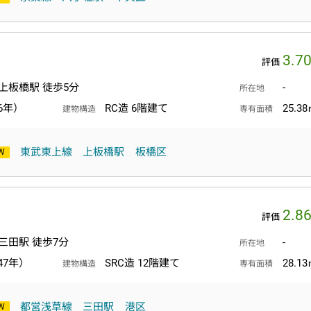
3.7
評価
上板橋駅 徒歩5分
-
所在地
6年）
RC造 6階建て
25.3
建物構造
専有面積
東武東上線
上板橋駅
板橋区
2.8
評価
三田駅 徒歩7分
-
所在地
47年）
SRC造 12階建て
28.1
建物構造
専有面積
都営浅草線
三田駅
港区