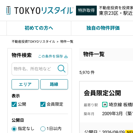
不動産投資を投資
特許取得
東京23区・駅
初めての方へ
独自の物件評価
不動産投資TOKYOリスタイル
物件一覧
物件一覧
物件検索
この条件を保存
検索
5,970
件
エリア
路線
会員限定公開
表示
公開
会員限定
埼京線 板橋
3
4
最寄り駅
2009年3月（築
築年月
公開日
指定なし
1日以内
2
公開日：2026/08/09