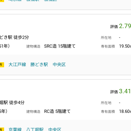
2.7
評価
どき駅 徒歩2分
-
所在地
51年）
SRC造 15階建て
19.5
建物構造
専有面積
大江戸線
勝どき駅
中央区
3.4
評価
堀駅 徒歩4分
-
所在地
5年）
RC造 5階建て
18.6
建物構造
専有面積
京葉線
八丁堀駅
中央区