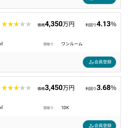
4,350
4.13
2
★★★★★
★★★★★
万円
％
価格
利回り
2㎡
ワンルーム
間取り
person_edit
会員登録
3,450
3.68
4
★★★★★
★★★★★
万円
％
価格
利回り
0㎡
1DK
間取り
person_edit
会員登録