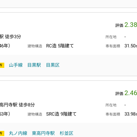
2.3
評価
駅 徒歩3分
-
所在地
46年）
RC造 5階建て
31.5
建物構造
専有面積
山手線
目黒駅
目黒区
2.4
評価
高円寺駅 徒歩8分
-
所在地
53年）
SRC造 9階建て
33.9
建物構造
専有面積
丸ノ内線
東高円寺駅
杉並区