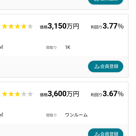
3,150
3.77
0
★★★★★
★★★★★
万円
％
価格
利回り
8㎡
1K
間取り
person_edit
会員登録
3,600
3.67
6
★★★★★
★★★★★
万円
％
価格
利回り
3㎡
ワンルーム
間取り
person_edit
会員登録