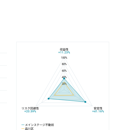
収益性
メインステージ不動前と品川区の平均値の総合評価の比較
+11.23%
100%
80%
60%
40%
20%
リスク回避性
安定性
+20.39%
+41.16%
メインステージ不動前
品川区