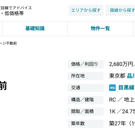
家目線でアドバイス
エリアから探す
路線から探
近・低価格帯
基礎知識
物件一覧
ージ不動前
2,680万円
価格／利回り
東京都
品
所在地
前
目黒線
交通
RC ／ 地
構造／建階
1K ／24.7
間取／面積
築27年（19
築年数