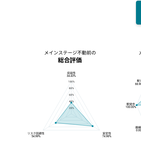
メインステージ不動前の
総合評価
収益性
総合評価
収益性
34.43%
駅
100%
66.
80%
60%
40%
駅徒歩
100.00%
20%
路
0.0
リスク回避性
安定性
54.99%
74.96%