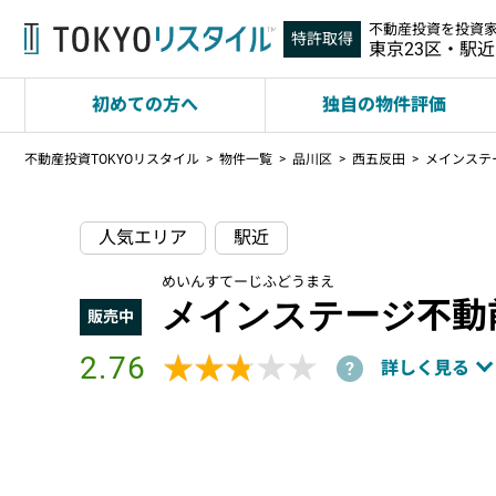
不動産投資を投資
特許取得
東京23区・駅
初めての方へ
独自の物件評価
不動産投資TOKYOリスタイル
物件一覧
品川区
西五反田
メインステ
人気エリア
駅近
めいんすてーじふどうまえ
メインステージ不動
販売中
2.76
★★★★★
★★★★★
詳しく見る
?