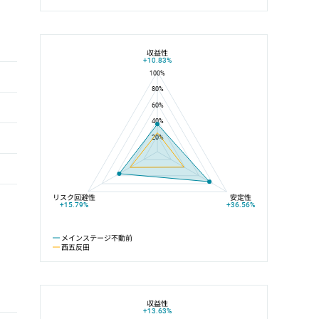
収益性
メインステージ不動前と西五反田の平均値の総合評価の比較
+10.83%
100%
80%
60%
40%
20%
リスク回避性
安定性
+15.79%
+36.56%
メインステージ不動前
西五反田
収益性
メインステージ不動前と目黒線の平均値の総合評価の比較
+13.63%