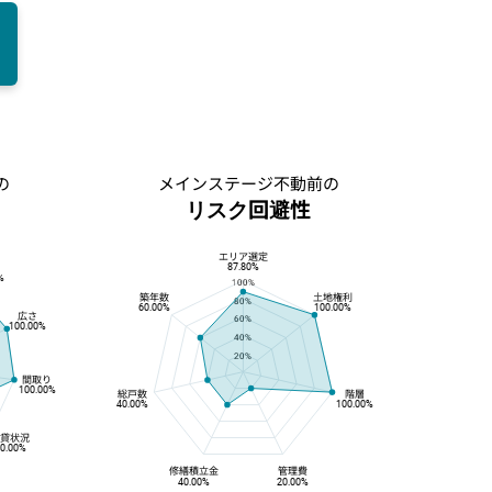
の
メインステージ不動前の
リスク回避性
エリア選定
リスク回避性
87.80%
%
100%
築年数
土地権利
80%
60.00%
100.00%
広さ
60%
100.00%
40%
20%
間取り
100.00%
総戸数
階層
40.00%
100.00%
賃貸状況
0.00%
修繕積立金
管理費
40.00%
20.00%