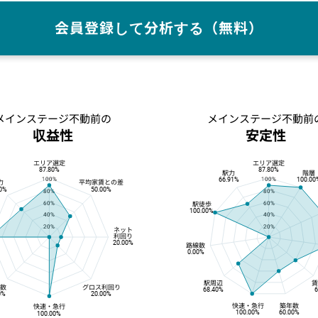
会員登録して分析する（無料）
メインステージ不動前の
メインステージ不動前
収益性
安定性
エリア選定
エリア選定
安定性
87.80%
87.80%
駅力
階層
66.91%
100.00
100%
100%
力
平均家賃との差
90%
50.00%
80%
80%
60%
60%
駅徒歩
100.00%
40%
40%
20%
20%
ネット
利回り
20.00%
路線数
0.00%
駅周辺
線数
グロス利回り
68.40%
6
0%
20.00%
快速・急行
築年数
快速・急行
100.00%
60.00%
100.00%