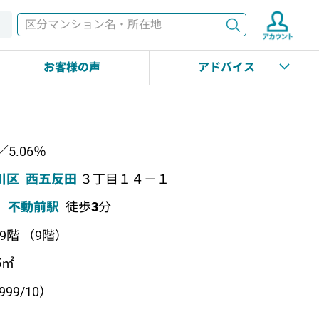
検索
す
お客様の声
アドバイス
／5.06％
川区
西五反田
３丁目１４－１
不動前駅
徒歩
3
分
上9階 （9階）
5㎡
99/10）