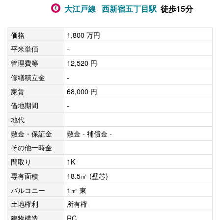
大江戸線
西新宿五丁目駅
徒歩15分
価格
1,800 万円
平米単価
-
管理費等
12,520 円
修繕積立金
-
家賃
68,000 円
借地期間
-
地代
敷金・保証金
敷金 - 補償金 -
その他一時金
間取り
1K
専有面積
18.5㎡ (壁芯)
バルコニー
1㎡ 東
土地権利
所有権
建物構造
RC