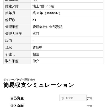
階建／階
地上7階 ／3階
築年月
築31年（1995/07）
総戸数
51
管理形態
管理会社に全部委託
管理人状況
巡回
設備
-
現況
賃貸中
引渡し
相談
取引形態
仲介
ダイホープラザ中野新橋の
簡易収支シミュレーション
自己資金
万円
借入金額
万円