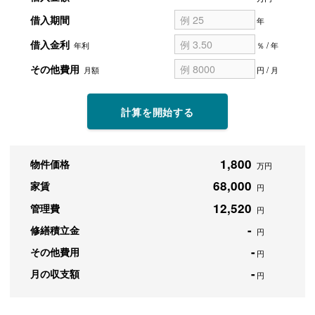
借入期間
年
借入金利
年利
％ / 年
その他費用
月額
円 / 月
計算を開始する
1,800
物件価格
万円
68,000
家賃
円
12,520
管理費
円
-
修繕積立金
円
-
その他費用
円
-
月の収支額
円