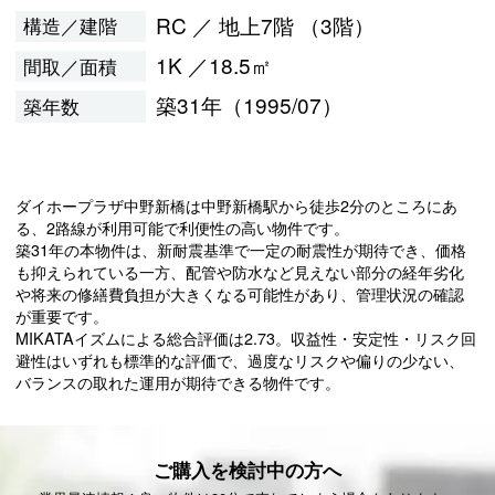
RC ／ 地上7階 （3階）
構造／建階
1K ／18.5㎡
間取／面積
築31年（1995/07）
築年数
ダイホープラザ中野新橋は中野新橋駅から徒歩2分のところにあ
る、2路線が利用可能で利便性の高い物件です。
築31年の本物件は、新耐震基準で一定の耐震性が期待でき、価格
も抑えられている一方、配管や防水など見えない部分の経年劣化
や将来の修繕費負担が大きくなる可能性があり、管理状況の確認
が重要です。
MIKATAイズムによる総合評価は2.73。収益性・安定性・リスク回
避性はいずれも標準的な評価で、過度なリスクや偏りの少ない、
バランスの取れた運用が期待できる物件です。
ご購入を検討中の方へ