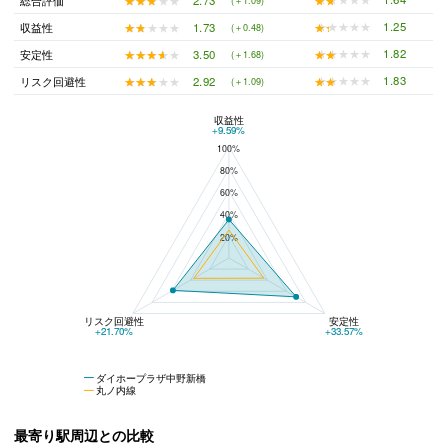
総合評価
(＋1.09)
★★★★★
★★★★★
1.25
★★★★★
★★★★★
1.73
収益性
(＋0.48)
★★★★★
★★★★★
1.82
★★★★★
★★★★★
3.50
安定性
(＋1.68)
★★★★★
★★★★★
1.83
★★★★★
★★★★★
2.92
リスク回避性
(＋1.09)
収益性
ダイホープラザ中野新橋と丸ノ内線の平均値の総合評価の比較
+9.59%
100%
80%
60%
40%
20%
リスク回避性
安定性
+21.70%
+33.57%
ダイホープラザ中野新橋
丸ノ内線
最寄り駅周辺との比較