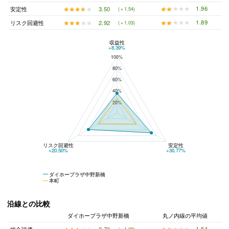
★★★★★
★★★★★
1.96
★★★★★
★★★★★
3.50
安定性
(＋1.54)
★★★★★
★★★★★
1.89
★★★★★
★★★★★
2.92
リスク回避性
(＋1.03)
収益性
ダイホープラザ中野新橋と本町の平均値の総合評価の比較
+8.39%
100%
80%
60%
40%
20%
リスク回避性
安定性
+20.50%
+30.77%
ダイホープラザ中野新橋
本町
沿線との比較
ダイホープラザ中野新橋
丸ノ内線の平均値
★★★★★
★★★★★
1.64
★★★★★
★★★★★
2.73