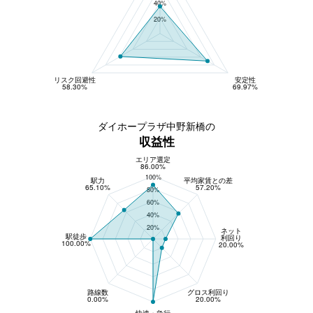
40%
20%
リスク回避性
安定性
58.30%
69.97%
ダイホープラザ中野新橋の
収益性
エリア選定
収益性
86.00%
100%
駅力
平均家賃との差
65.10%
57.20%
80%
60%
40%
20%
ネット
駅徒歩
利回り
100.00%
20.00%
路線数
グロス利回り
0.00%
20.00%
快速・急行