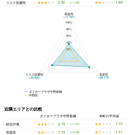
★★★★★
★★★★★
1.69
★★★★★
★★★★★
2.92
リスク回避性
(＋1.23)
収益性
ダイホープラザ中野新橋と中野区の平均値の総合評価の比較
+11.19%
100%
80%
60%
40%
20%
リスク回避性
安定性
+24.50%
+36.17%
ダイホープラザ中野新橋
中野区
近隣エリアとの比較
ダイホープラザ中野新橋
本町の平均値
★★★★★
★★★★★
1.72
★★★★★
★★★★★
2.73
総合評価
(＋1.01)
★★★★★
★★★★★
1.31
★★★★★
★★★★★
1.73
収益性
(＋0.42)