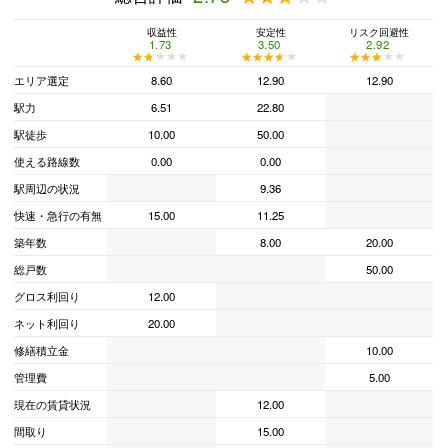
収益性
安定性
リスク回避性
1.73
3.50
2.92
★★★★★
★★★★★
★★★★★
★★★★★
★★★★★
★★★★★
エリア選定
8.60
12.90
12.90
駅力
6.51
22.80
駅徒歩
10.00
50.00
使える路線数
0.00
0.00
駅周辺の状況
9.36
快速・急行の有無
15.00
11.25
築年数
8.00
20.00
総戸数
50.00
グロス利回り
12.00
ネット利回り
20.00
修繕積立金
10.00
管理費
5.00
現在の賃貸状況
12.00
間取り
15.00