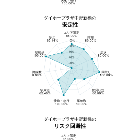
100.00%
ダイホープラザ中野新橋の
安定性
エリア選定
安定性
86.00%
駅力
階層
65.14%
80.00%
100%
80%
60%
駅徒歩
広さ
100.00%
80.00%
40%
20%
路線数
間取り
0.00%
100.00%
駅周辺
賃貸状況
62.40%
60.00%
快速・急行
築年数
100.00%
40.00%
ダイホープラザ中野新橋の
リスク回避性
エリア選定
リスク回避性
86.00%