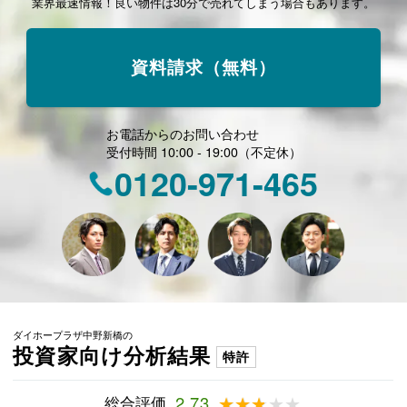
業界最速情報！良い物件は30分で売れてしまう場合もあります。
資料請求（無料）
お電話からのお問い合わせ
受付時間 10:00 - 19:00（不定休）
0120-971-465
ダイホープラザ中野新橋の
投資家向け分析結果
特許
総合評価
2.73
★★★★★
★★★★★