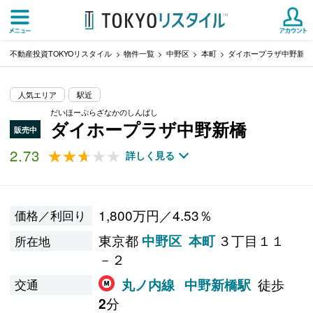
不動産投資TOKYOリスタイル
物件一覧
中野区
本町
ダイホープラザ中野新橋
人気エリア
駅近
だいほーぷらざなかのしんばし
ダイホープラザ中野新橋
販売中
2.73
★★★★★
★★★★★
詳しく見る
1,800万円／4.53％
価格／利回り
東京都
３丁目１１
中野区
本町
所在地
－２
徒歩
丸ノ内線
中野新橋駅
交通
分
2