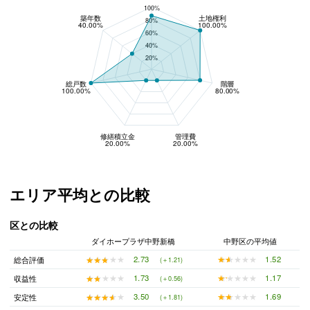
100%
築年数
土地権利
80%
40.00%
100.00%
60%
40%
20%
総戸数
階層
100.00%
80.00%
修繕積立金
管理費
20.00%
20.00%
エリア平均との比較
区との比較
ダイホープラザ中野新橋
中野区の平均値
★★★★★
★★★★★
1.52
★★★★★
★★★★★
2.73
総合評価
(＋1.21)
★★★★★
★★★★★
1.17
★★★★★
★★★★★
1.73
収益性
(＋0.56)
★★★★★
★★★★★
1.69
★★★★★
★★★★★
3.50
安定性
(＋1.81)