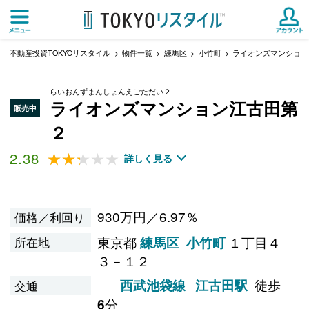
不動産投資TOKYOリスタイル
物件一覧
練馬区
小竹町
ライオンズマンション
らいおんずまんしょんえごただい２
ライオンズマンション江古田第
販売中
２
2.38
★★★★★
★★★★★
詳しく見る
930万円／6.97％
価格／利回り
東京都
１丁目４
練馬区
小竹町
所在地
３－１２
徒歩
西武池袋線
江古田駅
交通
分
6