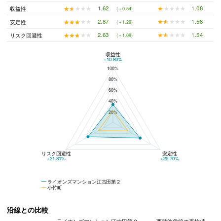
★★★★★
★★★★★
1.08
★★★★★
★★★★★
1.62
収益性
(＋0.54)
★★★★★
★★★★★
1.58
★★★★★
★★★★★
2.87
安定性
(＋1.29)
★★★★★
★★★★★
1.54
★★★★★
★★★★★
2.63
リスク回避性
(＋1.09)
収益性
ライオンズマンション江古田第２と小竹町の平均値の総合評価の比較
+10.80%
100%
80%
60%
40%
20%
リスク回避性
安定性
+21.81%
+25.70%
ライオンズマンション江古田第２
小竹町
沿線との比較
ライオンズマンション江古田第２
西武池袋線の平均値