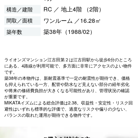
RC ／ 地上4階 （2階）
構造／建階
ワンルーム ／16.28㎡
間取／面積
築38年（1988/02）
築年数
ライオンズマンション江古田第２は江古田駅から徒歩6分のところ
にある、4路線が利用可能で、多方面に非常にアクセスのよい物件
です。
築38年の本物件は、新耐震基準で一定の耐震性が期待でき、価格
も抑えられている一方、配管や防水など見えない部分の経年劣化
や将来の修繕費負担が大きくなる可能性があり、管理状況の確認
が重要です。
MIKATAイズムによる総合評価は2.38。収益性・安定性・リスク回
避性はいずれも標準的な評価で、過度なリスクや偏りの少ない、
バランスの取れた運用が期待できる物件です。