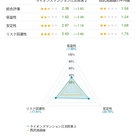
★★★★★
★★★★★
1.56
★★★★★
★★★★★
2.38
総合評価
(＋0.82)
★★★★★
★★★★★
1.24
★★★★★
★★★★★
1.62
収益性
(＋0.38)
★★★★★
★★★★★
1.68
★★★★★
★★★★★
2.87
安定性
(＋1.19)
★★★★★
★★★★★
1.75
★★★★★
★★★★★
2.63
リスク回避性
(＋0.88)
収益性
ライオンズマンション江古田第２と西武池袋線の平均値の総合評価の比較
+7.60%
100%
80%
60%
40%
20%
リスク回避性
安定性
+17.61%
+23.70%
ライオンズマンション江古田第２
西武池袋線