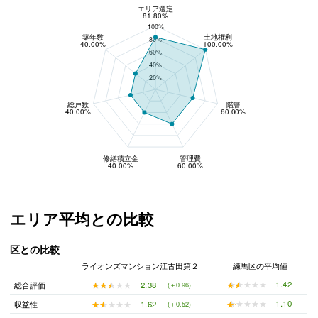
エリア選定
リスク回避性
81.80%
100%
築年数
土地権利
80%
40.00%
100.00%
60%
40%
20%
総戸数
階層
40.00%
60.00%
修繕積立金
管理費
40.00%
60.00%
エリア平均との比較
区との比較
ライオンズマンション江古田第２
練馬区の平均値
★★★★★
★★★★★
1.42
★★★★★
★★★★★
2.38
総合評価
(＋0.96)
★★★★★
★★★★★
1.10
★★★★★
★★★★★
1.62
収益性
(＋0.52)