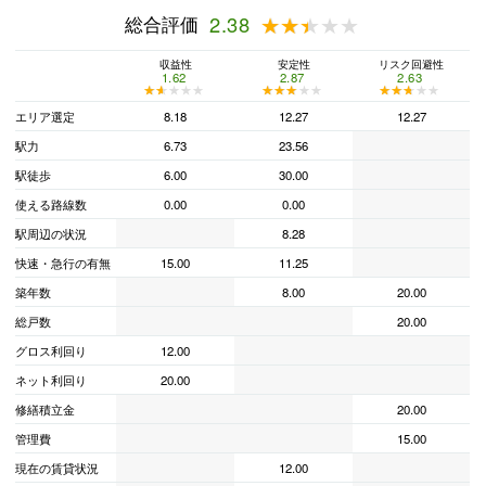
総合評価
2.38
★★★★★
★★★★★
収益性
安定性
リスク回避性
1.62
2.87
2.63
★★★★★
★★★★★
★★★★★
★★★★★
★★★★★
★★★★★
エリア選定
8.18
12.27
12.27
駅力
6.73
23.56
駅徒歩
6.00
30.00
使える路線数
0.00
0.00
駅周辺の状況
8.28
快速・急行の有無
15.00
11.25
築年数
8.00
20.00
総戸数
20.00
グロス利回り
12.00
ネット利回り
20.00
修繕積立金
20.00
管理費
15.00
現在の賃貸状況
12.00