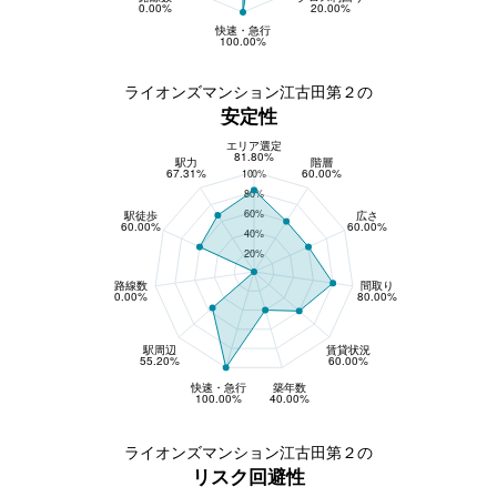
0.00%
20.00%
快速・急行
100.00%
ライオンズマンション江古田第２の
安定性
エリア選定
安定性
81.80%
駅力
階層
67.31%
60.00%
100%
80%
60%
駅徒歩
広さ
60.00%
60.00%
40%
20%
路線数
間取り
0.00%
80.00%
駅周辺
賃貸状況
55.20%
60.00%
快速・急行
築年数
100.00%
40.00%
ライオンズマンション江古田第２の
リスク回避性