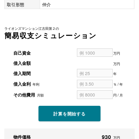
取引形態
仲介
ライオンズマンション江古田第２の
簡易収支シミュレーション
自己資金
万円
借入金額
万円
借入期間
年
借入金利
年利
％ / 年
その他費用
月額
円 / 月
計算を開始する
930
物件価格
万円