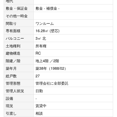
地代
敷金・保証金
敷金 - 補償金 -
その他一時金
間取り
ワンルーム
専有面積
16.28㎡ (壁芯)
バルコニー
3㎡ 北
土地権利
所有権
建物構造
RC
階建／階
地上4階 ／2階
築年月
築38年（1988/02）
総戸数
27
管理形態
管理会社に全部委託
管理人状況
日勤
設備
-
現況
賃貸中
引渡し
相談