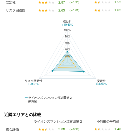
★★★★★
★★★★★
1.52
★★★★★
★★★★★
2.87
安定性
(＋1.35)
★★★★★
★★★★★
1.62
★★★★★
★★★★★
2.63
リスク回避性
(＋1.01)
収益性
ライオンズマンション江古田第２と練馬区の平均値の総合評価の比較
+10.40%
100%
80%
60%
40%
20%
リスク回避性
安定性
+20.21%
+26.90%
ライオンズマンション江古田第２
練馬区
近隣エリアとの比較
ライオンズマンション江古田第２
小竹町の平均値
★★★★★
★★★★★
1.40
★★★★★
★★★★★
2.38
総合評価
(＋0.98)