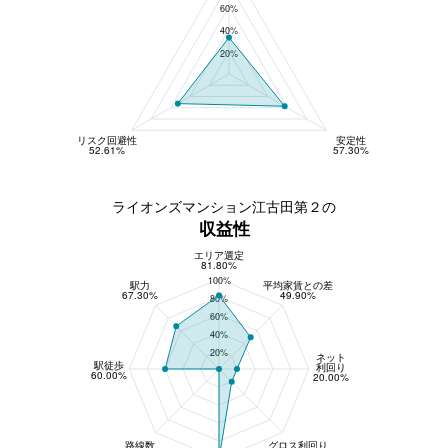
60%
40%
20%
リスク回避性
安定性
52.61%
57.30%
ライオンズマンション江古田第２の
収益性
エリア選定
収益性
81.80%
100%
駅力
平均家賃との差
67.30%
49.90%
80%
60%
40%
20%
ネット
駅徒歩
利回り
60.00%
20.00%
路線数
グロス利回り