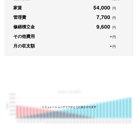
54,000
家賃
円
7,700
管理費
円
9,600
修繕積立金
円
-
その他費用
円
-
月の収支額
円