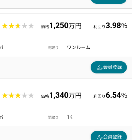
1,250
3.98
4
★★★★★
★★★★★
万円
％
価格
利回り
5㎡
ワンルーム
間取り
person_edit
会員登録
1,340
6.54
5
★★★★★
★★★★★
万円
％
価格
利回り
0㎡
1K
間取り
person_edit
会員登録