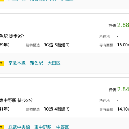
2.8
評価
色駅 徒歩9分
-
所在地
39年）
RC造 5階建て
16.0
建物構造
専有面積
京急本線
雑色駅
大田区
2.8
評価
東中野駅 徒歩3分
-
所在地
41年）
RC造 4階建て
14.1
建物構造
専有面積
総武中央線
東中野駅
中野区