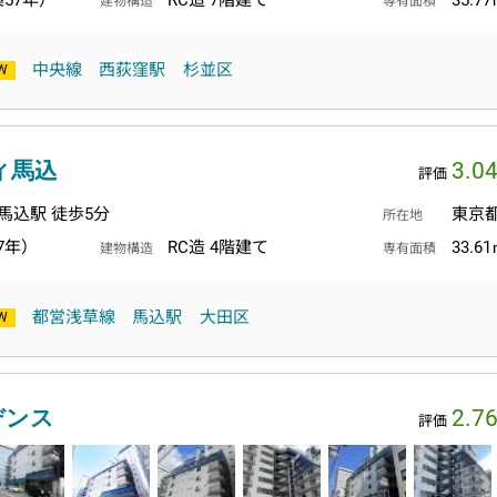
築57年）
RC造 7階建て
35.7
建物構造
専有面積
中央線
西荻窪駅
杉並区
ィ馬込
3.0
評価
馬込駅 徒歩5分
東京
所在地
7年）
RC造 4階建て
33.6
建物構造
専有面積
都営浅草線
馬込駅
大田区
デンス
2.7
評価