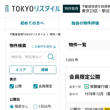
不動産投資を投資
特許取得
東京23区・駅
初めての方へ
独自の物件評価
不動産投資TOKYOリスタイル
物件一覧
物件一覧
物件検索
この条件を保存
検索
7,003
件
エリア
路線
会員限定公開
表示
公開
会員限定
常磐緩行線 
3
4
最寄り駅
1978年12月（
築年月
公開日
指定なし
1日以内
2
公開日：2026/08/08