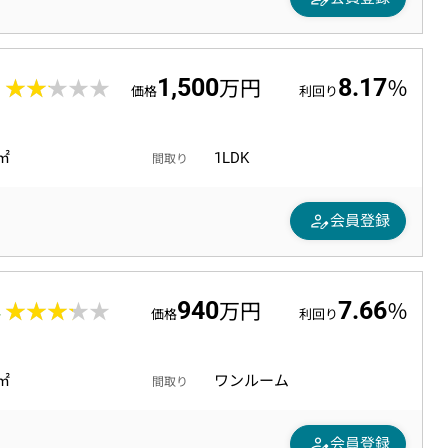
1,500
8.17
5
★★★★★
★★★★★
万円
％
価格
利回り
0㎡
1LDK
間取り
person_edit
会員登録
940
7.66
4
★★★★★
★★★★★
万円
％
価格
利回り
0㎡
ワンルーム
間取り
person_edit
会員登録