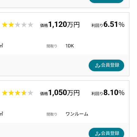
1,120
6.51
6
★★★★★
★★★★★
万円
％
価格
利回り
6㎡
1DK
間取り
person_edit
会員登録
1,050
8.10
1
★★★★★
★★★★★
万円
％
価格
利回り
2㎡
ワンルーム
間取り
person_edit
会員登録