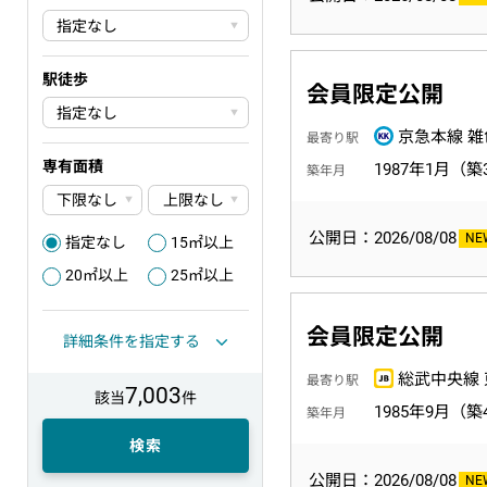
駅徒歩
会員限定公開
京急本線 雑
最寄り駅
専有面積
1987年1月（築
築年月
公開日：2026/08/08
指定なし
15㎡以上
1
2
20㎡以上
25㎡以上
3
4
会員限定公開
詳細条件を指定する
総武中央線 
最寄り駅
7,003
該当
件
1985年9月（築
築年月
検索
公開日：2026/08/08