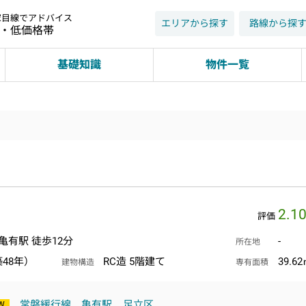
家目線でアドバイス
エリアから探す
路線から探
近・低価格帯
基礎知識
物件一覧
2.1
評価
亀有駅 徒歩12分
-
所在地
築48年）
RC造 5階建て
39.6
建物構造
専有面積
常磐緩行線
亀有駅
足立区