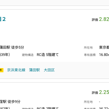
田２
2.8
評価
蒲田駅 徒歩5分
東京
所在地
築39年）
RC造 5階建て
16.8
建物構造
専有面積
京浜東北線
蒲田駅
大田区
2.2
評価
窪駅 徒歩9分
-
所在地