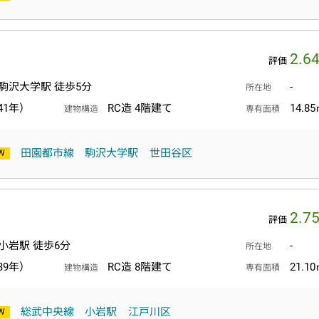
2.6
評価
駒沢大学駅 徒歩5分
-
所在地
41年）
RC造 4階建て
14.8
建物構造
専有面積
田園都市線
駒沢大学駅
世田谷区
2.7
評価
小岩駅 徒歩6分
-
所在地
39年）
RC造 8階建て
21.1
建物構造
専有面積
総武中央線
小岩駅
江戸川区