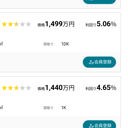
1,499
5.06
3
★★★★★
★★★★★
万円
％
価格
利回り
7㎡
1DK
間取り
person_edit
会員登録
1,440
4.65
9
★★★★★
★★★★★
万円
％
価格
利回り
8㎡
1K
間取り
person_edit
会員登録