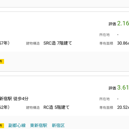
2.1
評価
-
所在地
57年）
SRC造 7階建て
30.8
建物構造
専有面積
3.6
評価
新宿駅 徒歩4分
-
所在地
62年）
RC造 5階建て
20.5
建物構造
専有面積
副都心線
東新宿駅
新宿区