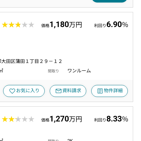
1,180
6.90
2
★★★★★
★★★★★
万円
％
価格
利回り
都大田区蒲田１丁目２９－１２
0㎡
ワンルーム
間取り
mail
article
favorite
お気に入り
資料請求
物件詳細
1,270
8.33
5
★★★★★
★★★★★
万円
％
価格
利回り