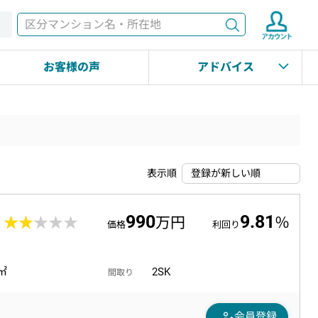
検索
す
お客様の声
アドバイス
表示順
990
9.81
0
★★★★★
★★★★★
万円
％
価格
利回り
2㎡
2SK
間取り
person_edit
会員登録