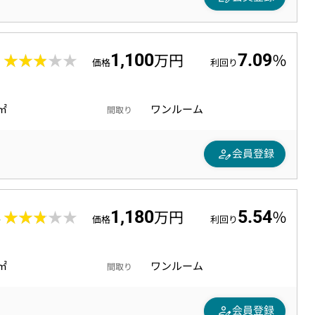
1,100
7.09
8
★★★★★
★★★★★
万円
％
価格
利回り
0㎡
ワンルーム
間取り
person_edit
会員登録
1,180
5.54
4
★★★★★
★★★★★
万円
％
価格
利回り
0㎡
ワンルーム
間取り
person_edit
会員登録