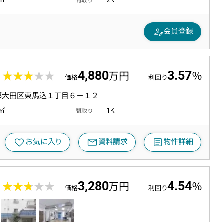
7㎡
2K
間取り
person_edit
会員登録
4,880
3.57
4
★★★★★
★★★★★
万円
％
価格
利回り
都大田区東馬込１丁目６－１２
1㎡
1K
間取り
mail
article
favorite
お気に入り
資料請求
物件詳細
3,280
4.54
6
★★★★★
★★★★★
万円
％
価格
利回り