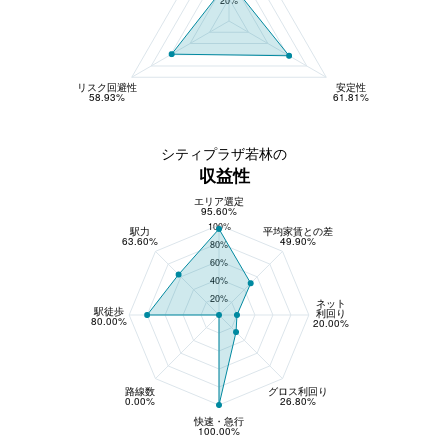
リスク回避性
安定性
58.93%
61.81%
シティプラザ若林の
収益性
エリア選定
収益性
95.60%
100%
駅力
平均家賃との差
63.60%
49.90%
80%
60%
40%
20%
ネット
駅徒歩
利回り
80.00%
20.00%
路線数
グロス利回り
0.00%
26.80%
快速・急行
100.00%