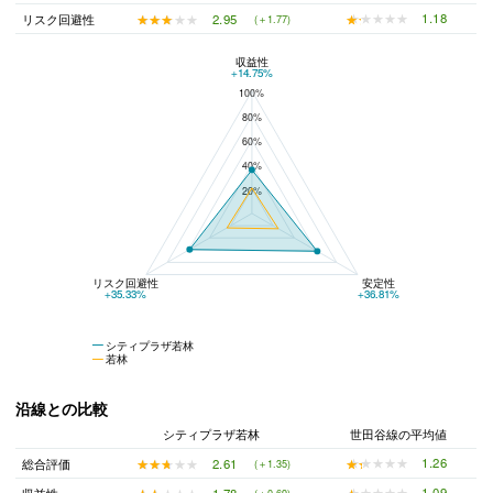
★★★★★
★★★★★
1.18
★★★★★
★★★★★
2.95
リスク回避性
(＋1.77)
収益性
シティプラザ若林と若林の平均値の総合評価の比較
+14.75%
100%
80%
60%
40%
20%
リスク回避性
安定性
+35.33%
+36.81%
シティプラザ若林
若林
沿線との比較
シティプラザ若林
世田谷線の平均値
★★★★★
★★★★★
1.26
★★★★★
★★★★★
2.61
総合評価
(＋1.35)
★★★★★
★★★★★
1.09
★★★★★
★★★★★
1.78