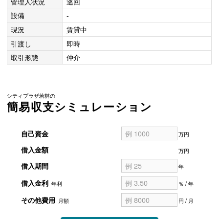
管理人状況
巡回
設備
-
現況
賃貸中
引渡し
即時
取引形態
仲介
シティプラザ若林の
簡易収支シミュレーション
自己資金
万円
借入金額
万円
借入期間
年
借入金利
年利
％ / 年
その他費用
月額
円 / 月