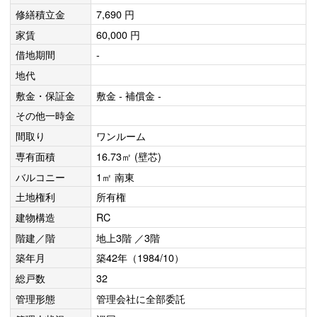
修繕積立金
7,690 円
家賃
60,000 円
借地期間
-
地代
敷金・保証金
敷金 - 補償金 -
その他一時金
間取り
ワンルーム
専有面積
16.73㎡ (壁芯)
バルコニー
1㎡ 南東
土地権利
所有権
建物構造
RC
階建／階
地上3階 ／3階
築年月
築42年（1984/10）
総戸数
32
管理形態
管理会社に全部委託