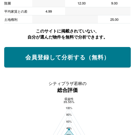
階層
12.00
9.00
平均家賃との差
4.99
土地権利
25.00
このサイトに掲載されていない、
自分が選んだ物件を無料で分析できます。
会員登録して分析する（無料）
シティプラザ若林の
総合評価
収益性
総合評価
35.55%
100%
80%
60%
40%
20%