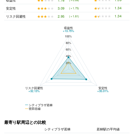
収益性
(＋0.69)
★★★★★
★★★★★
1.34
★★★★★
★★★★★
3.09
安定性
(＋1.75)
★★★★★
★★★★★
1.34
★★★★★
★★★★★
2.95
リスク回避性
(＋1.61)
収益性
シティプラザ若林と世田谷線の平均値の総合評価の比較
+13.75%
100%
80%
60%
40%
20%
リスク回避性
安定性
+32.13%
+35.01%
シティプラザ若林
世田谷線
最寄り駅周辺との比較
シティプラザ若林
若林駅の平均値