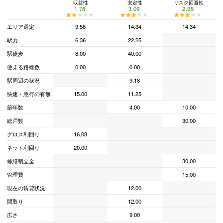
収益性
安定性
リスク回避性
1.78
3.09
2.95
★★★★★
★★★★★
★★★★★
★★★★★
★★★★★
★★★★★
エリア選定
9.56
14.34
14.34
駅力
6.36
22.25
駅徒歩
8.00
40.00
使える路線数
0.00
0.00
駅周辺の状況
9.18
快速・急行の有無
15.00
11.25
築年数
4.00
10.00
総戸数
30.00
グロス利回り
16.08
ネット利回り
20.00
修繕積立金
30.00
管理費
15.00
現在の賃貸状況
12.00
間取り
12.00
広さ
9.00