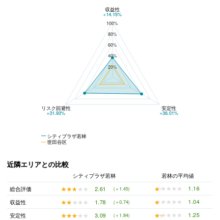
収益性
シティプラザ若林と世田谷区の平均値の総合評価の比較
+14.15%
100%
80%
60%
40%
20%
リスク回避性
安定性
+31.93%
+36.01%
シティプラザ若林
世田谷区
近隣エリアとの比較
シティプラザ若林
若林の平均値
★★★★★
★★★★★
1.16
★★★★★
★★★★★
2.61
総合評価
(＋1.45)
★★★★★
★★★★★
1.04
★★★★★
★★★★★
1.78
収益性
(＋0.74)
★★★★★
★★★★★
1.25
★★★★★
★★★★★
3.09
安定性
(＋1.84)