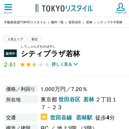
不動産投資TOKYOリスタイル
物件一覧
世田谷区
若林
シティプラザ若林
人気エリア
駅近
してぃぷらざわかばやし
シティプラザ若林
販売中
2.61
★★★★★
★★★★★
詳しく見る
1,000万円／7.20％
価格／利回り
東京都
２丁目１
世田谷区
若林
所在地
７－２３
徒歩
分
世田谷線
若林駅
4
交通
RC ／ 地上3階 （3階）
構造／建階