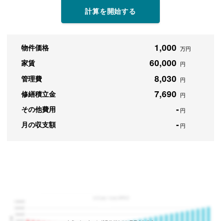
計算を開始する
1,000
物件価格
万円
60,000
家賃
円
8,030
管理費
円
7,690
修繕積立金
円
-
その他費用
円
-
月の収支額
円