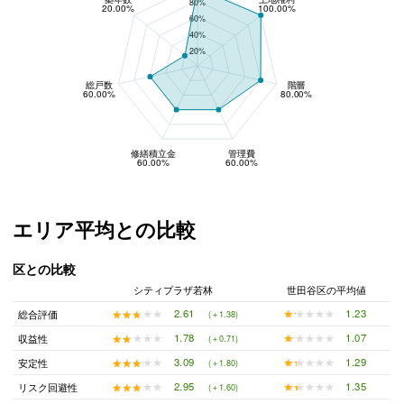
80%
20.00%
100.00%
60%
40%
20%
総戸数
階層
60.00%
80.00%
修繕積立金
管理費
60.00%
60.00%
エリア平均との比較
区との比較
シティプラザ若林
世田谷区の平均値
★★★★★
★★★★★
1.23
★★★★★
★★★★★
2.61
総合評価
(＋1.38)
★★★★★
★★★★★
1.07
★★★★★
★★★★★
1.78
収益性
(＋0.71)
★★★★★
★★★★★
1.29
★★★★★
★★★★★
3.09
安定性
(＋1.80)
★★★★★
★★★★★
1.35
★★★★★
★★★★★
2.95
リスク回避性
(＋1.60)