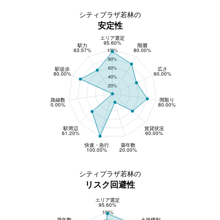
シティプラザ若林の
安定性
エリア選定
安定性
95.60%
駅力
階層
63.57%
80.00%
100%
80%
60%
駅徒歩
広さ
80.00%
60.00%
40%
20%
路線数
間取り
0.00%
80.00%
駅周辺
賃貸状況
61.20%
60.00%
快速・急行
築年数
100.00%
20.00%
シティプラザ若林の
リスク回避性
エリア選定
リスク回避性
95.60%
100%
築年数
土地権利