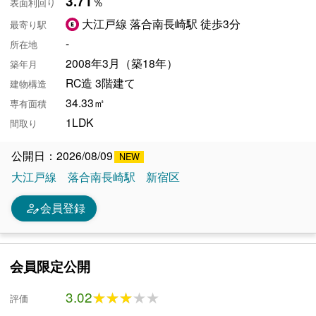
3.71
％
表面利回り
大江戸線 落合南長崎駅 徒歩3分
最寄り駅
-
所在地
2008年3月（築18年）
築年月
RC造 3階建て
建物構造
34.33㎡
専有面積
1LDK
間取り
公開日：2026/08/09
大江戸線
落合南長崎駅
新宿区
person_edit
会員登録
会員限定公開
3.02
★★★★★
★★★★★
評価