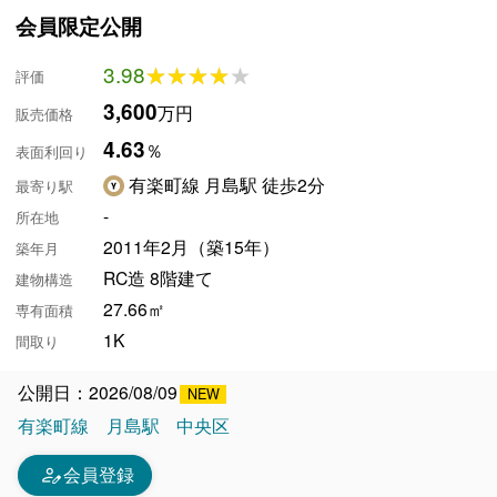
会員限定公開
3.98
★★★★★
★★★★★
評価
3,600
万円
販売価格
4.63
％
表面利回り
有楽町線 月島駅 徒歩2分
最寄り駅
-
所在地
2011年2月（築15年）
築年月
RC造 8階建て
建物構造
27.66㎡
専有面積
1K
間取り
公開日：2026/08/09
有楽町線
月島駅
中央区
person_edit
会員登録