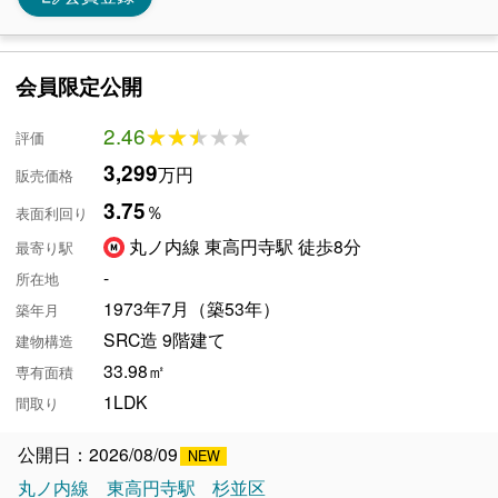
会員限定公開
2.46
★★★★★
★★★★★
評価
3,299
万円
販売価格
3.75
％
表面利回り
丸ノ内線 東高円寺駅 徒歩8分
最寄り駅
-
所在地
1973年7月（築53年）
築年月
SRC造 9階建て
建物構造
33.98㎡
専有面積
1LDK
間取り
公開日：2026/08/09
丸ノ内線
東高円寺駅
杉並区