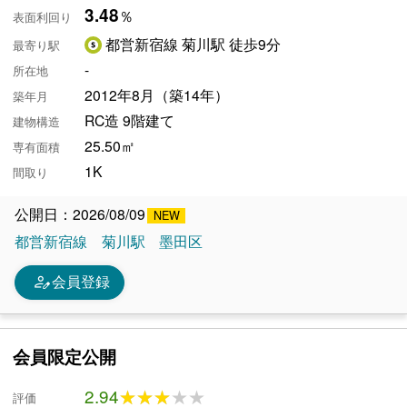
3.48
％
表面利回り
都営新宿線 菊川駅 徒歩9分
最寄り駅
-
所在地
2012年8月（築14年）
築年月
RC造 9階建て
建物構造
25.50㎡
専有面積
1K
間取り
公開日：2026/08/09
都営新宿線
菊川駅
墨田区
person_edit
会員登録
会員限定公開
2.94
★★★★★
★★★★★
評価