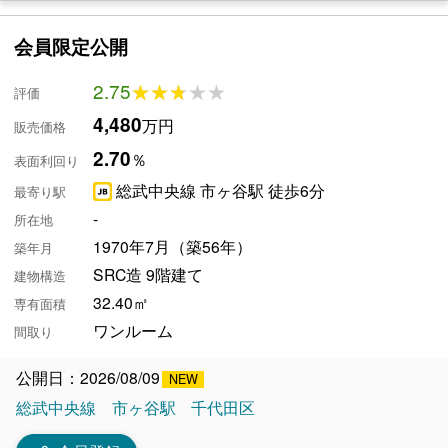
会員限定公開
2.75
★★★★★
★★★★★
評価
4,480
万円
販売価格
2.70
％
表面利回り
総武中央線 市ヶ谷駅 徒歩6分
最寄り駅
-
所在地
1970年7月（築56年）
築年月
SRC造 9階建て
建物構造
32.40㎡
専有面積
ワンルーム
間取り
公開日：2026/08/09
総武中央線
市ヶ谷駅
千代田区