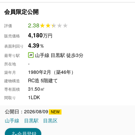
会員限定公開
2.38
★★★★★
★★★★★
評価
4,180
万円
販売価格
4.39
％
表面利回り
山手線 目黒駅 徒歩3分
最寄り駅
-
所在地
1980年2月（築46年）
築年月
RC造 5階建て
建物構造
31.50㎡
専有面積
1LDK
間取り
公開日：2026/08/09
山手線
目黒駅
目黒区
person_edit
会員登録