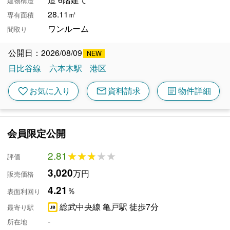
建物構造
28.11㎡
専有面積
ワンルーム
間取り
公開日：2026/08/09
日比谷線
六本木駅
港区
mail
article
favorite
お気に入り
資料請求
物件詳細
会員限定公開
2.81
★★★★★
★★★★★
評価
3,020
万円
販売価格
4.21
％
表面利回り
総武中央線 亀戸駅 徒歩7分
最寄り駅
-
所在地