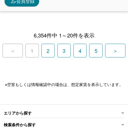
person_edit
会員登録
6,354件中 1～20件を表示
＜
1
2
3
4
5
＞
※空室もしくは情報確認中の場合は、想定家賃を表示しています。
エリアから探す
検索条件から探す