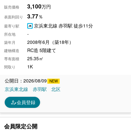
3,100
万円
販売価格
3.77
％
表面利回り
京浜東北線 赤羽駅 徒歩11分
最寄り駅
-
所在地
2008年6月（築18年）
築年月
RC造 5階建て
建物構造
25.35㎡
専有面積
1K
間取り
公開日：2026/08/09
京浜東北線
赤羽駅
北区
person_edit
会員登録
会員限定公開