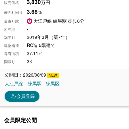
3,830
万円
販売価格
3.68
％
表面利回り
大江戸線 練馬駅 徒歩6分
最寄り駅
-
所在地
2019年3月（築7年）
築年月
RC造 5階建て
建物構造
27.11㎡
専有面積
2K
間取り
公開日：2026/08/09
大江戸線
練馬駅
練馬区
person_edit
会員登録
会員限定公開