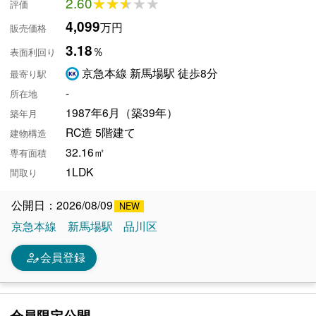
2.60
★★★★★
★★★★★
評価
4,099
万円
販売価格
3.18
％
表面利回り
京急本線 新馬場駅 徒歩8分
最寄り駅
-
所在地
1987年6月（築39年）
築年月
RC造 5階建て
建物構造
32.16㎡
専有面積
1LDK
間取り
公開日：2026/08/09
京急本線
新馬場駅
品川区
person_edit
会員登録
会員限定公開