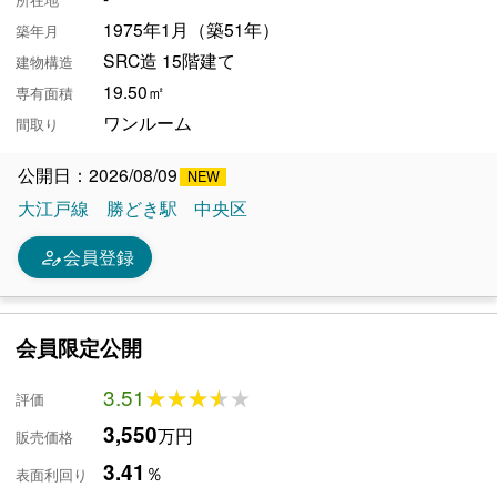
1975年1月（築51年）
築年月
SRC造 15階建て
建物構造
19.50㎡
専有面積
ワンルーム
間取り
公開日：2026/08/09
大江戸線
勝どき駅
中央区
person_edit
会員登録
会員限定公開
3.51
★★★★★
★★★★★
評価
3,550
万円
販売価格
3.41
％
表面利回り