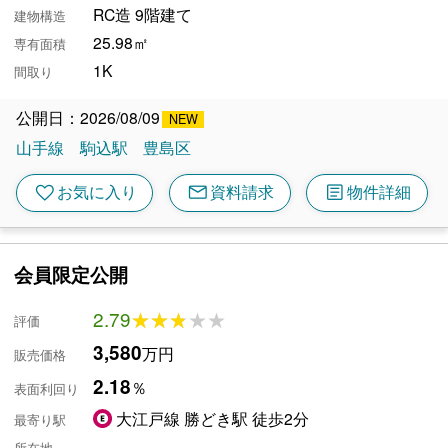
RC造 9階建て
建物構造
25.98㎡
専有面積
1K
間取り
公開日：2026/08/09
山手線
駒込駅
豊島区
mail
article
favorite
お気に入り
資料請求
物件詳細
会員限定公開
2.79
★★★★★
★★★★★
評価
3,580
万円
販売価格
2.18
％
表面利回り
大江戸線 勝どき駅 徒歩2分
最寄り駅
-
所在地