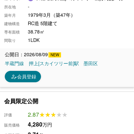
-
所在地
1979年3月（築47年）
築年月
RC造 5階建て
建物構造
38.78㎡
専有面積
1LDK
間取り
公開日：2026/08/09
半蔵門線
押上[スカイツリー前]駅
墨田区
person_edit
会員登録
会員限定公開
2.87
★★★★★
★★★★★
評価
4,280
万円
販売価格