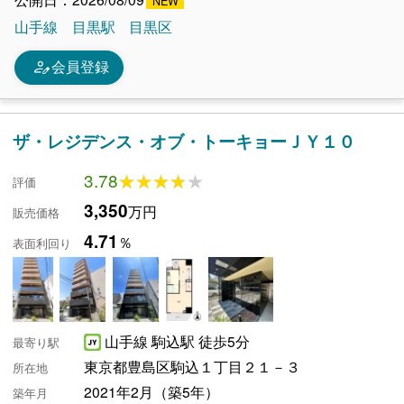
山手線
目黒駅
目黒区
person_edit
会員登録
ザ・レジデンス・オブ・トーキョーＪＹ１０
3.78
★★★★★
★★★★★
評価
3,350
万円
販売価格
4.71
％
表面利回り
山手線 駒込駅 徒歩5分
最寄り駅
東京都豊島区駒込１丁目２１－３
所在地
2021年2月（築5年）
築年月