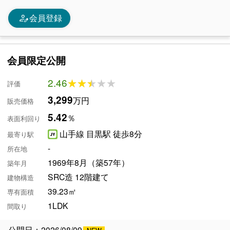
person_edit
会員登録
会員限定公開
2.46
★★★★★
★★★★★
評価
3,299
万円
販売価格
5.42
％
表面利回り
山手線 目黒駅 徒歩8分
最寄り駅
-
所在地
1969年8月（築57年）
築年月
SRC造 12階建て
建物構造
39.23㎡
専有面積
1LDK
間取り
公開日：2026/08/09