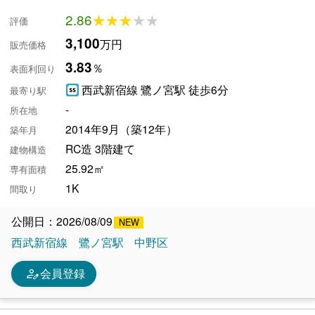
2.86
★★★★★
★★★★★
評価
3,100
万円
販売価格
3.83
％
表面利回り
西武新宿線 鷺ノ宮駅 徒歩6分
最寄り駅
-
所在地
2014年9月（築12年）
築年月
RC造 3階建て
建物構造
25.92㎡
専有面積
1K
間取り
公開日：2026/08/09
西武新宿線
鷺ノ宮駅
中野区
person_edit
会員登録