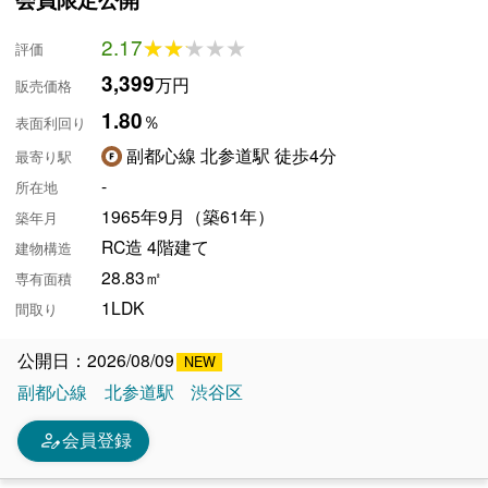
2.17
★★★★★
★★★★★
評価
3,399
万円
販売価格
1.80
％
表面利回り
副都心線 北参道駅 徒歩4分
最寄り駅
-
所在地
1965年9月（築61年）
築年月
RC造 4階建て
建物構造
28.83㎡
専有面積
1LDK
間取り
公開日：2026/08/09
副都心線
北参道駅
渋谷区
person_edit
会員登録