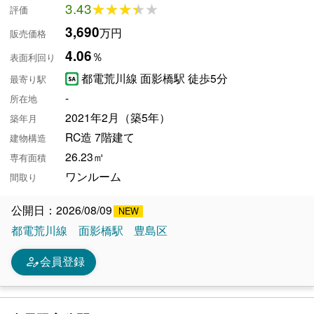
3.43
★★★★★
★★★★★
評価
3,690
万円
販売価格
4.06
％
表面利回り
都電荒川線 面影橋駅 徒歩5分
最寄り駅
-
所在地
2021年2月（築5年）
築年月
RC造 7階建て
建物構造
26.23㎡
専有面積
ワンルーム
間取り
公開日：2026/08/09
都電荒川線
面影橋駅
豊島区
person_edit
会員登録