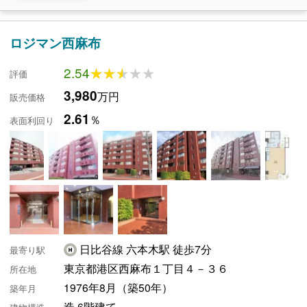
ロジマン西麻布
2.54
★★★★★
★★★★★
評価
3,980
万円
販売価格
2.61
％
表面利回り
日比谷線 六本木駅 徒歩7分
最寄り駅
東京都港区西麻布１丁目４－３６
所在地
1976年8月（築50年）
築年月
造 6階建て