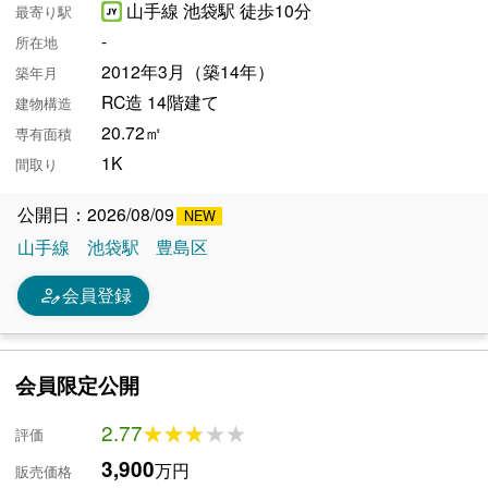
山手線 池袋駅 徒歩10分
最寄り駅
-
所在地
2012年3月（築14年）
築年月
RC造 14階建て
建物構造
20.72㎡
専有面積
1K
間取り
公開日：2026/08/09
山手線
池袋駅
豊島区
person_edit
会員登録
会員限定公開
2.77
★★★★★
★★★★★
評価
3,900
万円
販売価格