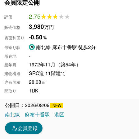
会員限定公開
2.75
★★★★★
★★★★★
評価
3,980
万円
販売価格
-0.50
％
表面利回り
南北線 麻布十番駅 徒歩2分
最寄り駅
-
所在地
1972年11月（築54年）
築年月
SRC造 11階建て
建物構造
28.08㎡
専有面積
1DK
間取り
公開日：2026/08/09
南北線
麻布十番駅
港区
person_edit
会員登録