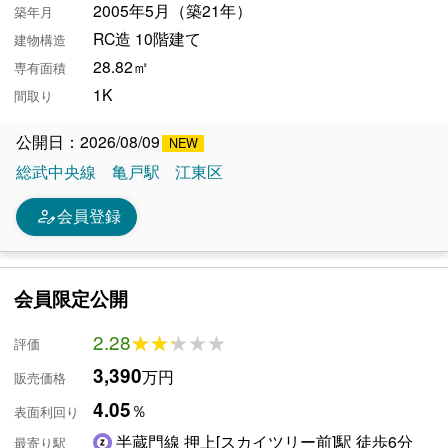
2005年5月（築21年）
築年月
RC造 10階建て
建物構造
28.82㎡
専有面積
1K
間取り
公開日：2026/08/09
総武中央線
亀戸駅
江東区
person_edit
会員登録
会員限定公開
2.28
★★★★★
★★★★★
評価
3,390
万円
販売価格
4.05
％
表面利回り
半蔵門線 押上[スカイツリー前]駅 徒歩6分
最寄り駅