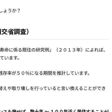
しょうか？
国交省調査）
の寿命に係る既往の研究例」（２０１３年）によれば、
ています。
残存率が５０％になる期間を推計しています。
替えや取り壊しを行っていると言い換えることができ
ンスを施せば、数十年 〜 １００年近く居住することが