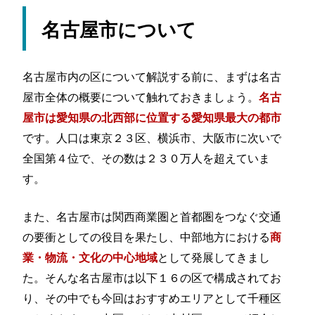
魅力①：中部エリア最大の名古屋駅
魅力②：再開発が進む期待の街
名古屋市について
魅力③：下町情緒溢れる街並み
まとめ
名古屋市内の区について解説する前に、まずは名古
屋市全体の概要について触れておきましょう。
名古
屋市は愛知県の北西部に位置する愛知県最大の都市
です。人口は東京２３区、横浜市、大阪市に次いで
全国第４位で、その数は２３０万人を超えていま
す。
また、名古屋市は関西商業圏と首都圏をつなぐ交通
の要衝としての役目を果たし、中部地方における
商
として発展してきまし
業・物流・文化の中心地域
た。そんな名古屋市は以下１６の区で構成されてお
り、その中でも今回はおすすめエリアとして千種区