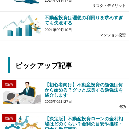
2024年01月17日
リスク・デメリット
不動産投資は理想の利回りを求めすぎ
ても失敗する
2021年09月10日
マンション投資
ピックアップ記事
動画
【初心者向け】不動産投資の勉強は何
から始める？グッと成長する勉強法を
紹介します
2025年02月27日
成功
動画
【決定版】不動産投資ローンの金利相
場はどのくらい？金利の目安や推移・
ワナを徹底解説