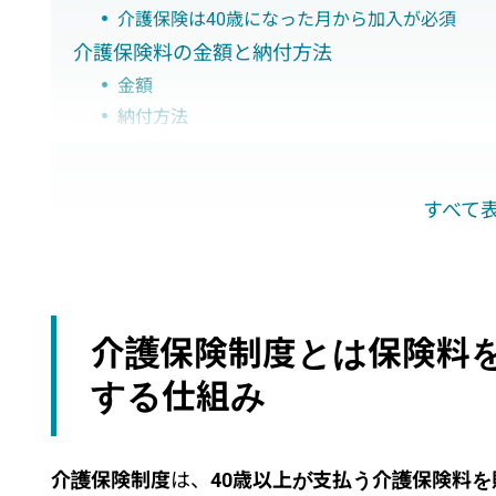
介護保険は40歳になった月から加入が必須
介護保険料の金額と納付方法
金額
納付方法
介護保険料を支払わないとペナルティが科され
介護保険のサービス対象者
すべて
介護保険被保険者証の交付方法
要介護（要支援）認定の申請方法
介護保険で受けられるサービス
自宅で利用するサービス
施設を利用するサービス
介護保険制度とは保険料
日帰りで利用する通所サービス
する仕組み
宿泊を伴うサービス
地域密着型サービス
予防給付
介護保険制度
は、
40歳以上が支払う介護保険料
介護保険の自己負担割合と利用限度額