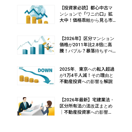
【投資家必読】都心中古マ
ンションで「ワニの口」拡
大中！価格乖離から見る市
場の転換シグナルとは
【2026年】区分マンション
価格が2011年比2.8倍に高
騰！バブル？暴落待ちすべ
き？
2025年、東京への転入超過
が1万4千人減！その理由と
不動産投資への影響を解説
【2026年最新】宅建業法・
区分所有法の法改正まとめ
｜不動産投資家への影響
は？