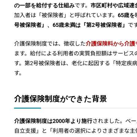
の一部を給付する仕組み
です。
市区町村や広域連
自己負担はサービス利用額の1～3割
加入者は「被保険者」と呼ばれています。
65歳
居宅サービスの利用額には上限がある
号被保険者」、65歳未満は「第2号被保険者」
で
介護保険施設の入所者に対しては「補足給付」
介護保険制度の改正と今後の見込み
介護保険制度では、徴収した
介護保険料から介護
まとめ
ます。給付による利用者の実質負担額はサービスの
す。第2号被保険者は、老化に起因する「特定疾
す。
介護保険制度ができた背景
介護保険制度は2000年より施行
されました。ベー
自立支援」と「利用者の選択によりさまざまな主