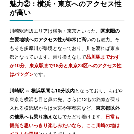
魅力②：横浜・東京へのアクセス性
が高い
川崎駅周辺エリアは横浜・東京といった、
関東圏の
のも魅力。そ
主要地域へのアクセス性が非常に高い
もそも多摩川が県境となっており、川を渡れば東京
都となっています。乗り換えなしで
品川駅までわず
か10分、東京駅まで18分と東京23区へのアクセス性
です。
はバツグン
となっており、もはや
川崎駅 ～ 横浜駅間も10分以内
東京も横浜も目と鼻の先。さらに12もの路線が乗り
入れる横浜駅からは大宮や宇都宮など、
東京都以外
でたどり着けます。
の他県へも乗り換えなし
日常も
観光も思いっきり楽しみたいなら、ここ川崎の地は
といえるでしょう。
ベストな選択