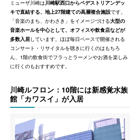
ミューザ川崎は
川崎駅西口からペデストリアンデッ
です。
キで直結する、地上27階建ての高層複合施設
「音楽のまち、かわさき」をイメージづける
大型の
音楽ホールを中心として、オフィスや飲食店などが
しています。ほぼ毎日ペースで開催される
多数入居
コンサート・リサイタルを聴きに行くのはもちろ
ん、1階の飲食街でフラっとラーメンやお酒を楽しみ
に行くのもおすすめです。
川崎ルフロン：10階には新感覚水族
館「カワスイ」が入居