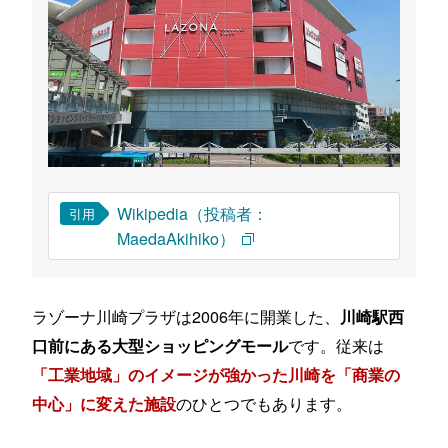
Wikipedia（投稿者：
引用
MaedaAkihiko）
ラゾーナ川崎プラザは2006年に開業した、
川崎駅西
です。従来は
口前にある大型ショッピングモール
「工業地域」のイメージが強かった川崎を「商業の
のひとつでもあります。
中心」に変えた施設