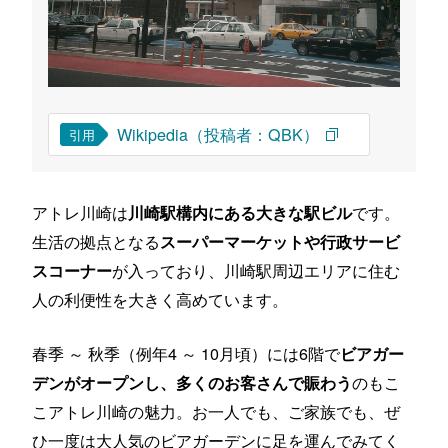
Wikipedia（投稿者：QBK）
引用
アトレ川崎は
です。
川崎駅構内にある大きな駅ビル
生活の拠点となる
スーパーマーケットや行政サービ
が入っており、川崎駅周辺エリアに住む
スコーナー
人の利便性を大きく高めています。
春季 ～ 秋季（例年4 ～ 10月頃）には6階で
ビアガー
のもこ
デンがオープンし、多くのお客さんで賑わう
こアトレ川崎の魅力。お一人でも、ご家族でも、ぜ
ひ一度は大人気のビアガーデンに足を運んでみてく