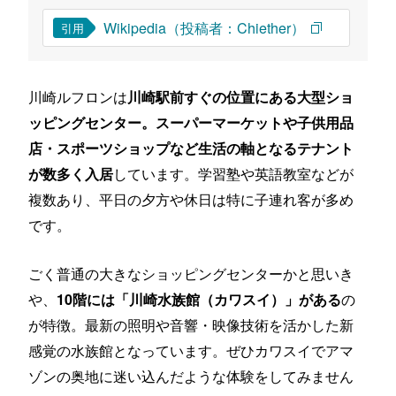
Wikipedia（投稿者：Chiether）
引用
川崎ルフロンは
川崎駅前すぐの位置にある大型ショ
ッピングセンター。スーパーマーケットや子供用品
店・スポーツショップなど生活の軸となるテナント
しています。学習塾や英語教室などが
が数多く入居
複数あり、平日の夕方や休日は特に子連れ客が多め
です。
ごく普通の大きなショッピングセンターかと思いき
や、
の
10階には「川崎水族館（カワスイ）」がある
が特徴。最新の照明や音響・映像技術を活かした新
感覚の水族館となっています。ぜひカワスイでアマ
ゾンの奥地に迷い込んだような体験をしてみません