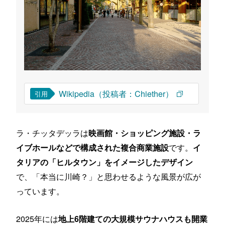
Wikipedia（投稿者：Chiether）
引用
ラ・チッタデッラは
映画館・ショッピング施設・ラ
です。
イブホールなどで構成された複合商業施設
イ
タリアの「ヒルタウン」をイメージしたデザイン
で、「本当に川崎？」と思わせるような風景が広が
っています。
2025年には
地上6階建ての大規模サウナハウスも開業