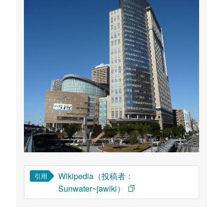
Wikipedia（投稿者：
引用
Sunwater~jawiki）