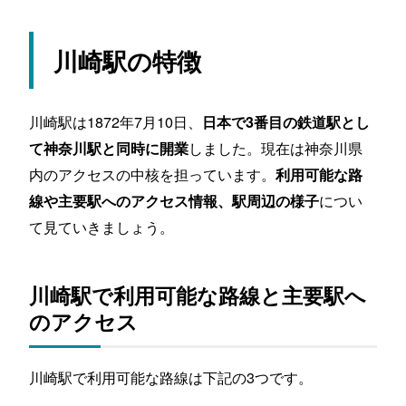
アトレ川崎：春季 ～ 秋季のビアガーデンが大人
気
川崎駅の特徴
川崎DICE：映画館・ゲームセンターが魅力の駅
直結ショッピングセンター
ミューザ川崎：「音楽のまち、かわさき」の中核
川崎駅は1872年7月10日、
日本で3番目の鉄道駅とし
川崎ルフロン：10階には新感覚水族館「カワス
しました。現在は神奈川県
て神奈川駅と同時に開業
イ」が入居
内のアクセスの中核を担っています。
利用可能な路
川崎駅周辺エリアの魅力とは？
につい
線や主要駅へのアクセス情報、駅周辺の様子
魅力①：圧倒的に商業施設が豊富
て見ていきましょう。
魅力②：横浜・東京へのアクセス性が高い
魅力③：バス路線の充実で車の有無にかかわらず快
適
川崎駅で利用可能な路線と主要駅へ
川崎駅周辺エリアへの不動産投資はアリ？
のアクセス
昭和22年から人口は右肩上がり！賃貸需要も高ま
る見込み
30分圏内に大学・大規模工場多数！学生からサラ
川崎駅で利用可能な路線は下記の3つです。
リーマンまで単身層が集まる