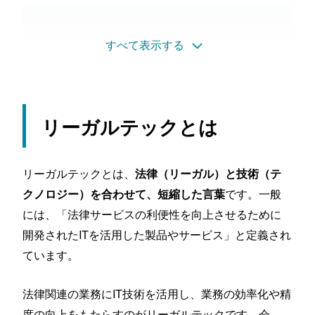
登記・電子署名
契約書関連
すべて表示する
調査・分析
紛争解決
リーガルテックを導入するメリットとは
メリット①：「法律関連業務」が誰でもできる
メリット②：契約書に関する業務が効率化できる
リーガルテックとは
メリット③：情報をオンラインで一元管理できる
メリット④：労働事件や企業犯罪が発生した際に原
因究明ができる
リーガルテックとは、
法律（リーガル）と技術（テ
リーガルテックは不動産業界にも影響
です。一般
クノロジー）を合わせて、短縮した言葉
売買契約書のトラブル防止
には、「法律サービスの利便性を向上させるために
２０２２年からスタートした「ネット不動産」の
開発されたITを活用した製品やサービス」と定義され
電子契約に活用
ています。
まとめ
法律関連の業務にIT技術を活用し、業務の効率化や精
度の向上をもたらすのがリーガルテックです。会