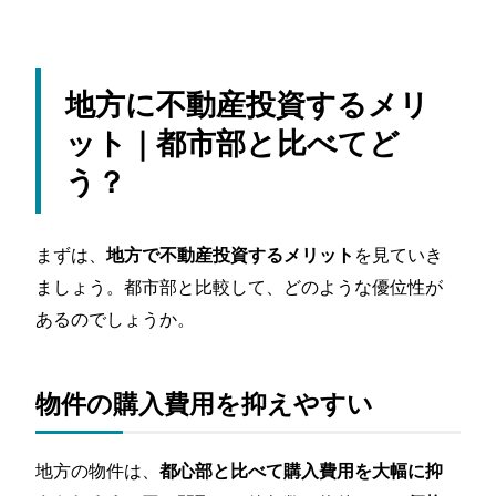
需要減⇒土地価格減⇒資産価値減の負のスパイラ
ルに陥りやすい
将来の売却時に「買い手が現れない」リスクが非
常に高い
地方に不動産投資するメリ
管理会社・仲介会社・リフォーム会社など業者の
ット｜都市部と比べてど
選択肢が少ない
う？
大企業や大学などの立地に依存しやすい
どうしても地方で不動産投資するなら｜成功の
ポイント
まずは、
を見ていき
地方で不動産投資するメリット
「開発エリア」「駅チカ」「商業施設の近く」な
ましょう。都市部と比較して、どのような優位性が
ど高需要のエリアに絞り込む
「高利回り、即回収、早期撤退」を意識して戦略
あるのでしょうか。
を立てる
「立地に応じた差別化」を徹底的に意識する
物件の購入費用を抑えやすい
「区分マンションかアパート」を選ぶ
【無料】「TOKYOリスタイル」なら不動産投資
のプロがアドバイスします
地方の物件は、
都心部と比べて購入費用を大幅に抑
まとめ