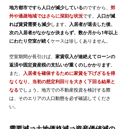
のですから、
地方都市ですら人口が減少している
郊
です。
外や過疎地域ではさらに深刻な状況
人口が減
します。
れば賃貸需要も減少
入居者が退去した後、
次の入居者がなかなか決まらず、数か月から1年以上
ケースは珍しくありません。
にわたり空室が続く
空室期間が長引けば、
家賃収入が途絶えてローンの
。
返済や固定資産税の支払いが重くのしかかります
また、
入居者を確保するために家賃を下げざるを得
なくなり、当初の想定利回りを大きく下回る結果と
でしょう。地方での不動産投資を検討する際
なる
は、そのエリアの人口動態を必ず確認してくださ
い。
需要減⇒土地価格減⇒資産価値減の