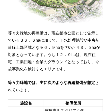
等々力緑地の再整備は、現在都市公園として告示し
ている３６．６haに加えて、下水処理施設や中央新
幹線上部区域となる６．９haを含めた４３．５haが
対象となっています。うち１２．９haは、現在住
宅・工業団地・企業のグラウンドとなっており、今
後事業化を検討するエリアです。
さ
等々力緑地では、主に次のような再編整備が想定
れています。
施設名
整備箇所
球技専用スタジアム化