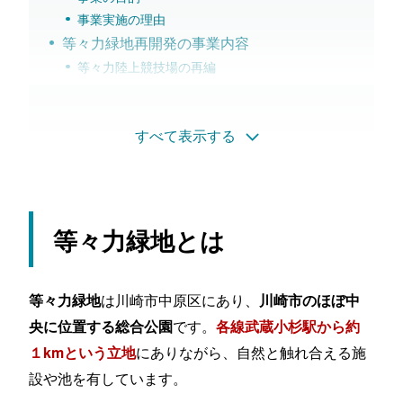
事業実施の理由
等々力緑地再開発の事業内容
等々力陸上競技場の再編
再編の背景
改築内容
とどろきアリーナの再編・建て替え
すべて表示する
再編の背景
新とどろきアリーナの概要
川崎ブレイブサンダースは本拠地移転
その他施設
等々力緑地とは
今後の流れ
等々力緑地再開発の事業者
等々力緑地再開発事業による不動産投資への
は川崎市中原区にあり、
等々力緑地
川崎市のほぼ中
影響
です。
央に位置する総合公園
各線武蔵小杉駅から約
環境の整備による賃貸ニーズの増加
にありながら、自然と触れ合える施
１kmという立地
武蔵小杉駅以外の周辺エリア物件の価格上昇
設や池を有しています。
まとめ