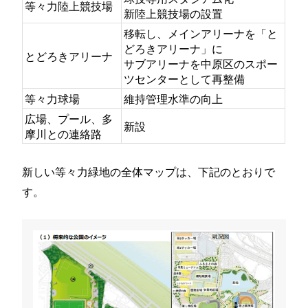
等々力陸上競技場
新陸上競技場の設置
移転し、メインアリーナを「と
どろきアリーナ」に
とどろきアリーナ
サブアリーナを中原区のスポー
ツセンターとして再整備
等々力球場
維持管理水準の向上
広場、プール、多
新設
摩川との連絡路
新しい等々力緑地の全体マップは、下記のとおりで
す。