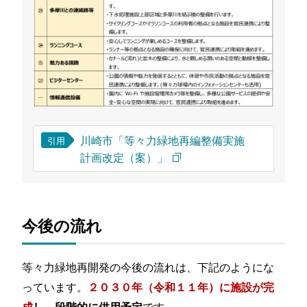
川崎市「等々力緑地再編整備実施
引用
計画改定（案）」
今後の流れ
等々力緑地再開発の今後の流れは、下記のようにな
っています。
２０３０年（令和１１年）に施設が完
です。
成
し、段階的に供用予定