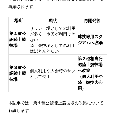
再編されます。
場所
現状
再開発後
サッカー場としての利用
第１種公
が多く、市民が利用でき
球技専用スタ
認陸上競
ない
ジアムへ改築
陸上競技場としての利用
技場
はほとんどない
第２種相当公
認陸上競技場
第３種公
個人利用や大会時のサブ
へ改築
認陸上競
として使用
（個人利用や
技場
陸上競技大会
用）
本記事では、第１種公認陸上競技場の改築について
解説します。