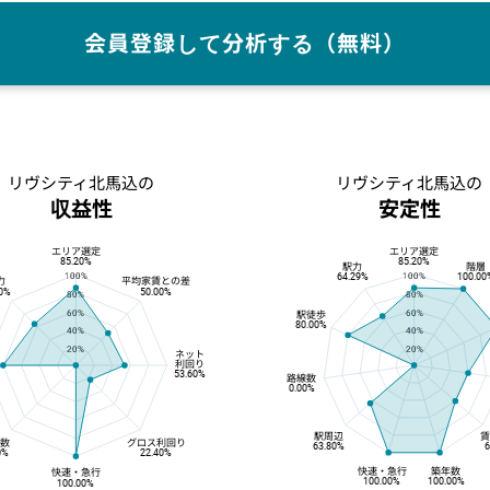
会員登録して分析する（無料）
リヴシティ北馬込の
リヴシティ北馬込の
収益性
安定性
エリア選定
エリア選定
安定性
85.20%
85.20%
駅力
階層
64.29%
100.00
100%
100%
力
平均家賃との差
30%
50.00%
80%
80%
60%
60%
駅徒歩
80.00%
40%
40%
20%
20%
ネット
利回り
53.60%
路線数
0.00%
駅周辺
線数
グロス利回り
63.80%
6
0%
22.40%
快速・急行
築年数
快速・急行
100.00%
100.00%
100.00%