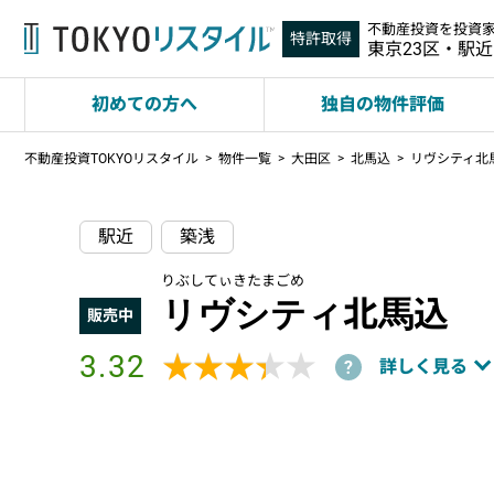
不動産投資を投資
特許取得
東京23区・駅
初めての方へ
独自の物件評価
不動産投資TOKYOリスタイル
物件一覧
大田区
北馬込
リヴシティ北
駅近
築浅
りぶしてぃきたまごめ
リヴシティ北馬込
販売中
3.32
★★★★★
★★★★★
詳しく見る
?