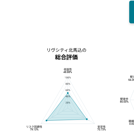
リヴシティ北馬込の
総合評価
収益性
総合評価
収益性
48.88%
駅
100%
64.
80%
60%
40%
駅徒歩
80.00%
20%
路
0.0
リスク回避性
安定性
79.13%
70.73%