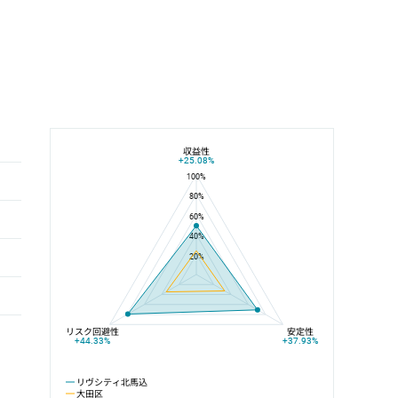
収益性
リヴシティ北馬込と大田区の平均値の総合評価の比較
+25.08%
100%
80%
60%
40%
20%
リスク回避性
安定性
+44.33%
+37.93%
リヴシティ北馬込
大田区