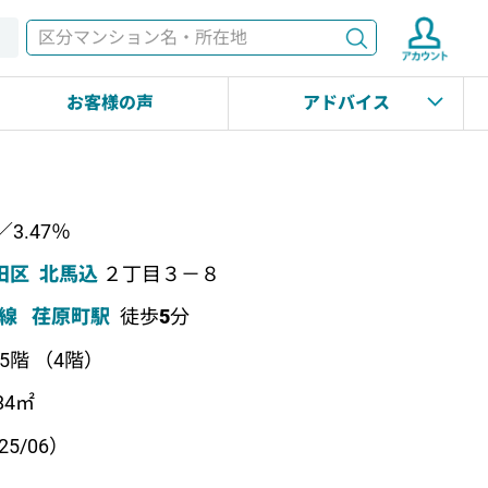
検索
す
お客様の声
アドバイス
／3.47％
田区
北馬込
２丁目３－８
線
荏原町駅
徒歩
5
分
上5階 （4階）
84㎡
25/06）