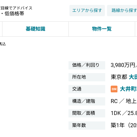
家目線でアドバイス
エリアから探す
路線から探
近・低価格帯
基礎知識
物件一覧
馬込
3,980万円
価格／利回り
東京都
大
所在地
大井町
交通
RC ／ 地
構造／建階
1DK ／25.
間取／面積
築1年（20
築年数