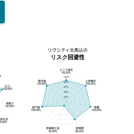
リヴシティ北馬込の
リスク回避性
エリア選定
リスク回避性
85.20%
%
100%
築年数
土地権利
80%
100.00%
100.00%
広さ
60%
100.00%
40%
20%
間取り
60.00%
総戸数
階層
100.00%
100.00%
賃貸状況
0.00%
修繕積立金
管理費
20.00%
80.00%