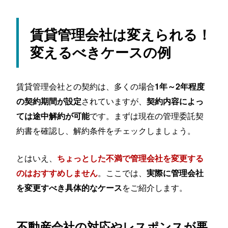
る可能性がある
賃貸管理会社の変更で起きうるトラブルと回避
賃貸管理会社は変えられる！
方法
変えるべきケースの例
入居者への周知不足でクレームになる｜複数の方
法で何度か通知しよう
契約書・保証会社情報の引き継ぎ漏れが起きる｜
賃貸管理会社との契約は、多くの場合
1年～2年程度
引継ぎリストを作りチェック式で確認がおすすめ
されていますが、
の契約期間が設定
契約内容によっ
管理報酬が高くなってしまう｜「オプション料
です。まずは現在の管理委託契
ては途中解約が可能
金」「別料金」の項目も必ずチェックしよう
約書を確認し、解約条件をチェックしましょう。
保証契約が切れてしまう場合がある｜保証会社の
取り付けや新保証会社の目途をつけてから移管を
空室率がむしろ上がってしまう｜広告の出稿状況
とはいえ、
ちょっとした不満で管理会社を変更する
などを事前にしっかり確認！
。ここでは、
のはおすすめしません
実際に管理会社
賃貸管理会社の変更を検討中の方へ｜TOKYOリ
をご紹介します。
を変更すべき具体的なケース
スタイルの賃貸管理のご紹介
賃貸管理会社の変更に必要な書類一覧
不動産会社の対応やレスポンスが悪
賃貸管理会社を変えたいときは？変更手続きの