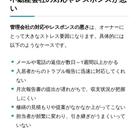
流れ
い
①「新しい管理会社」と契約する
②「今の管理会社」を解約する
は、オーナーに
管理会社の対応やレスポンスの悪さ
③家賃保証会社へ連絡する
とって大きなストレス要因になります。具体的には
④引継ぎを行い、入居者へ周知する
以下のようなケースです。
まとめ
メールや電話の返信が数日～1週間以上かかる
入居者からのトラブル報告に迅速に対応してくれ
ない
月次報告書の提出が遅れがちで、収支状況が把握
しにくい
修繕の見積もりや提案がなかなか上がってこない
担当者が頻繁に変わり、引き継ぎがうまくいって
いない