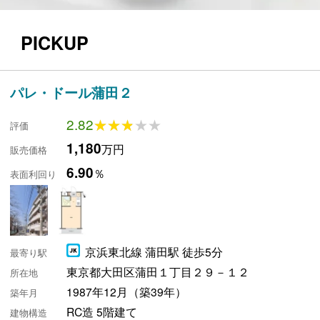
PICKUP
パレ・ドール蒲田２
2.82
★★★★★
★★★★★
評価
1,180
万円
販売価格
6.90
％
表面利回り
京浜東北線 蒲田駅 徒歩5分
最寄り駅
東京都大田区蒲田１丁目２９－１２
所在地
1987年12月（築39年）
築年月
RC造 5階建て
建物構造