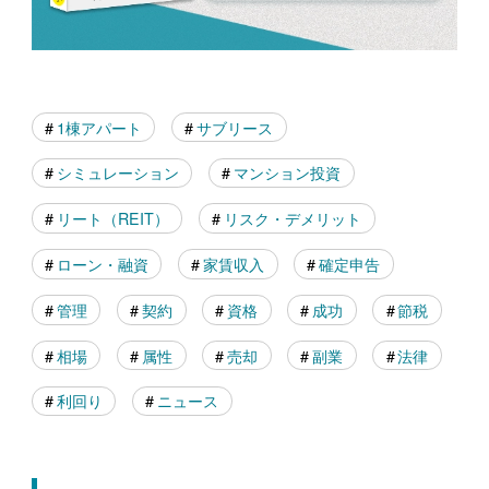
1棟アパート
サブリース
シミュレーション
マンション投資
リート（REIT）
リスク・デメリット
ローン・融資
家賃収入
確定申告
管理
契約
資格
成功
節税
相場
属性
売却
副業
法律
利回り
ニュース