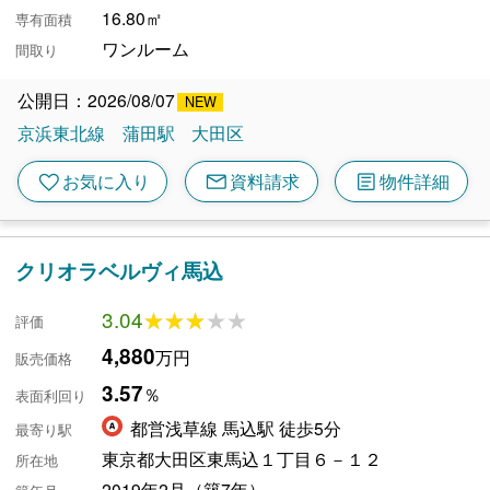
16.80㎡
専有面積
ワンルーム
間取り
公開日：2026/08/07
京浜東北線
蒲田駅
大田区
mail
article
favorite
お気に入り
資料請求
物件詳細
クリオラベルヴィ馬込
3.04
★★★★★
★★★★★
評価
4,880
万円
販売価格
3.57
％
表面利回り
都営浅草線 馬込駅 徒歩5分
最寄り駅
東京都大田区東馬込１丁目６－１２
所在地
2019年2月（築7年）