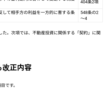
404条2項
に反して相手方の利益を一方的に害する条
548条の2
～4
した。次項では、不動産投資に関係する「契約」に関
る改正内容
項目です。