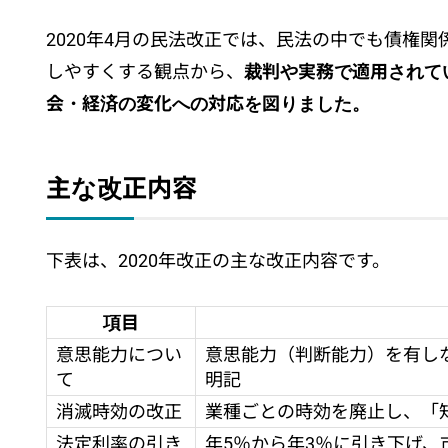
改正ポイント⑤：物件が一部滅失した場合は家
一部滅失の指標
2020年4月の民法改正では、民法の中でも債権
借主と貸主で修理に必要な日数の合意があれば減額
しやすくする観点から、
裁判や実務で適用されて
改正ポイント⑥：急ぎの場合は借主の修繕対応
会・経済の変化への対応を図りました。
改正ポイント⑦：オーナーチェンジ物件におけ
改正ポイント⑧：事業用融資の保証人には公証
民法改正で不動産投資家が確認すべき3つのこ
主な改正内容
①契約書の条項を確認する
②信頼できる業者によるインスペクション（
下表は、2020年改正の主な改正内容です。
③家賃保証会社の活用を検討する
項目
まとめ
意思能力につい
意思能力（判断能力）を有し
て
明記
消滅時効の改正
業種ごとの時効を廃止し、「
法定利率の引き
年5％から年3％に引き下げ