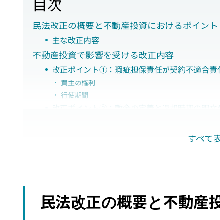
目次
民法改正の概要と不動産投資におけるポイント
主な改正内容
不動産投資で影響を受ける改正内容
改正ポイント①：瑕疵担保責任が契約不適合責
買主の権利
行使期間
改正ポイント②：敷金の定義と返却時期の明文
敷金とは
敷金は賃貸借契約の終了とともに借主に返還される
すべて
改正ポイント③：借主は「原状回復義務」を負
どこまでが通常損耗や経年変化の扱いになる？
改正ポイント④：極度額設定の義務化
極度額の定めのない個人の根保証契約は無効となる
保証人契約においても極度額の定めが必須となった
民法改正の概要と不動産
既存の連帯保証人契約は新たに極度額を設定する方