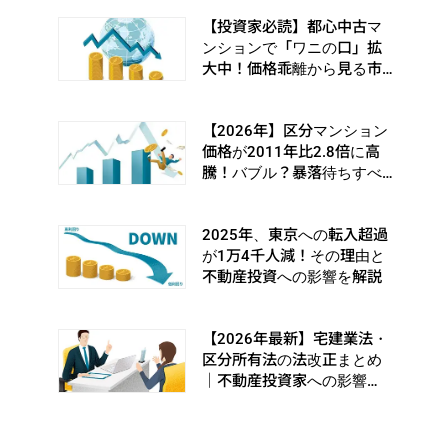
【投資家必読】都心中古マ
ンションで「ワニの口」拡
大中！価格乖離から見る市
場の転換シグナルとは
【2026年】区分マンション
価格が2011年比2.8倍に高
騰！バブル？暴落待ちすべ
き？
2025年、東京への転入超過
が1万4千人減！その理由と
不動産投資への影響を解説
【2026年最新】宅建業法・
区分所有法の法改正まとめ
｜不動産投資家への影響
は？