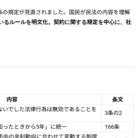
賃の減額が必要
関係の規定が見直されました。国民が民法の内容を理解
の必要なし
いるルールを明文化。契約に関する規定を中心に、社
も認められる
る賃貸人の地位を明文化
人による「保証意思の確認」が必須
と
建物状況調査）を必ず行う
内容
条文
ないでした法律行為は無効であることを
3条の2
知ったときから5年」に統一
166条
、市中の金利動向に合わせて変動する制度