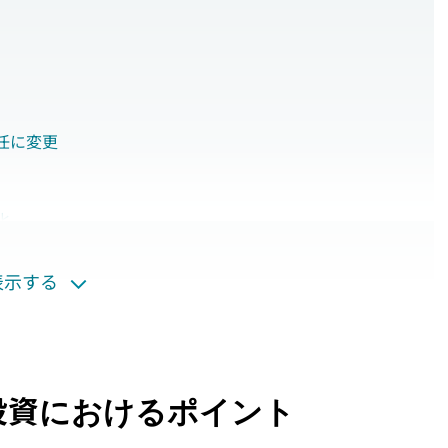
任に変更
化
ことも明文化
表示する
わないことが明文化
投資におけるポイント
向に