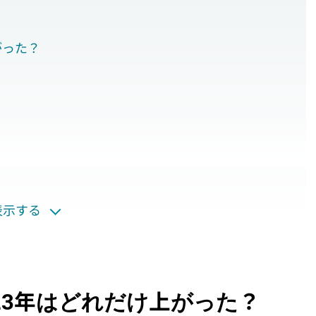
がった？
表示する
投資に影響ある？
上げしたもの・するもの一覧
23年はどれだけ上がった？