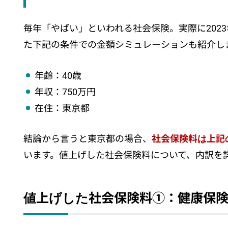
食品・飲料：20,000品目超の値上げ
日用品：紙製品が20％前後の大幅値上げ
毎年「やばい」といわれる社会保険。実際に202
電気代：6月から14 ～ 42％の値上げ
ガソリン：9月末で補助金が終了
た下記の条件での金額シミュレーションも紹介し
まとめ
年齢：40歳
年収：750万円
在住：東京都
結論から言うと東京都の場合、
社会保険料は上記の
います。値上げした社会保険料について、内訳を
値上げした社会保険料①：健康保