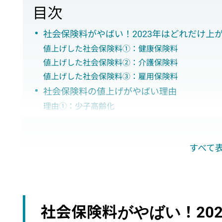
目次
社会保険料がやばい！2023年はどれだけ上
値上げした社会保険料①：健康保険料
値上げした社会保険料②：介護保険料
値上げした社会保険料③：雇用保険料
社会保険料の値上げがやばい理由
理由①：少子高齢化
理由②：雇用調整助成金の申請増加
理由③：失業手当の受給者増加
すべて
値上げがやばい社会保険料への対策はある？
対策①：4 ～ 6月の残業代を少し抑える
対策②：副業をする
社会保険料の値上げはサラリーマンの不動産
やばいのは社会保険料だけじゃない！主な値
社会保険料がやばい！20