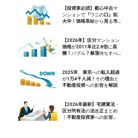
【投資家必読】都心中古マ
ンションで「ワニの口」拡
大中！価格乖離から見る市
場の転換シグナルとは
【2026年】区分マンション
価格が2011年比2.8倍に高
騰！バブル？暴落待ちすべ
き？
2025年、東京への転入超過
が1万4千人減！その理由と
不動産投資への影響を解説
【2026年最新】宅建業法・
区分所有法の法改正まとめ
｜不動産投資家への影響
は？